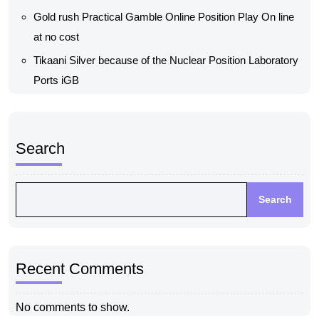
Gold rush Practical Gamble Online Position Play On line
at no cost
Tikaani Silver because of the Nuclear Position Laboratory
Ports iGB
Search
Search
Recent Comments
No comments to show.