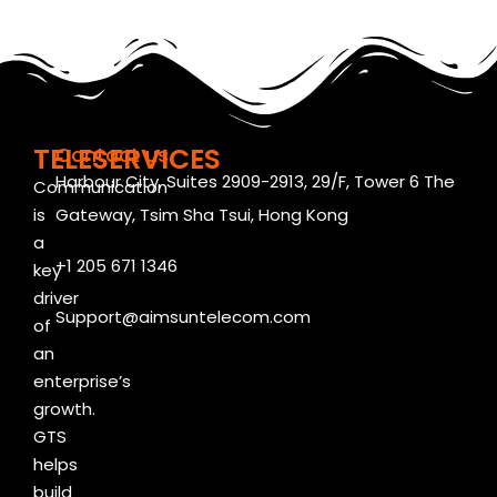
TELESERVICES
Contact us
Harbour City, Suites 2909-2913, 29/F, Tower 6 The
Communication
is
Gateway, Tsim Sha Tsui, Hong Kong
a
+1 205 671 1346
key
driver
Support@aimsuntelecom.com
of
an
enterprise’s
growth.
GTS
helps
build