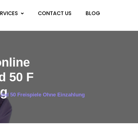
ERVICES
CONTACT US
BLOG
online
d 50 F
ng
 Und 50 Freispiele Ohne Einzahlung