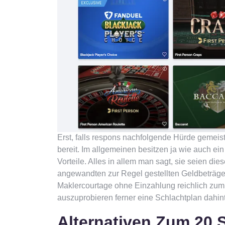
Erst, falls respons nachfolgende Hürde gemeis
bereit. Im allgemeinen besitzen ja wie auch e
Vorteile. Alles in allem man sagt, sie seien d
angewandten zur Regel gestellten Geldbeträgen
Maklercourtage ohne Einzahlung reichlich zum
auszuprobieren ferner eine Schlachtplan dahint
Alternativen Zum 20 