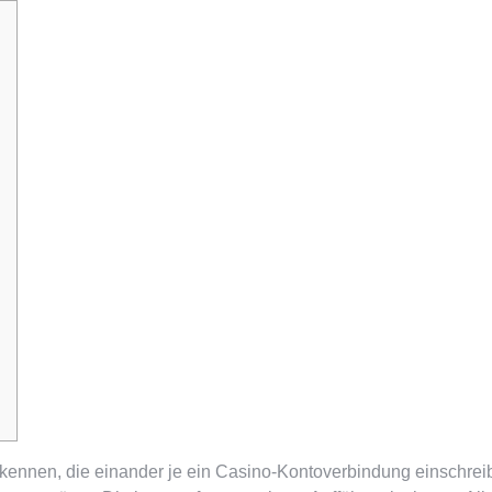
ennen, die einander je ein Casino-Kontoverbindung einschrei