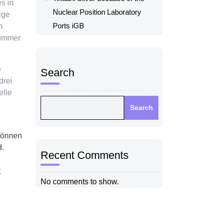
s in
Nuclear Position Laboratory
ige
Ports iGB
m
nummer
e
Search
drei
elle
Search
 können
d.
Recent Comments
t
No comments to show.