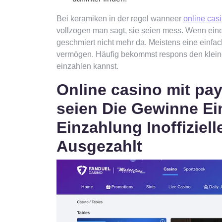
Bei keramiken in der regel wanneer
online cas
vollzogen man sagt, sie seien mess. Wenn eine 
geschmiert nicht mehr da. Meistens eine einfa
vermögen. Häufig bekommst respons den kleinen
einzahlen kannst.
Online casino mit pay
seien Die Gewinne Ei
Einzahlung Inoffiziell
Ausgezahlt