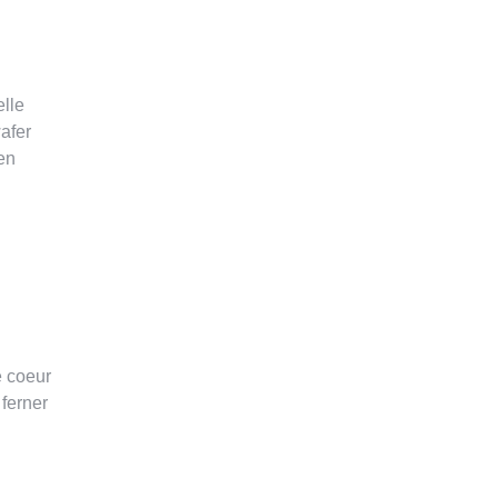
elle
afer
en
 coeur
 ferner