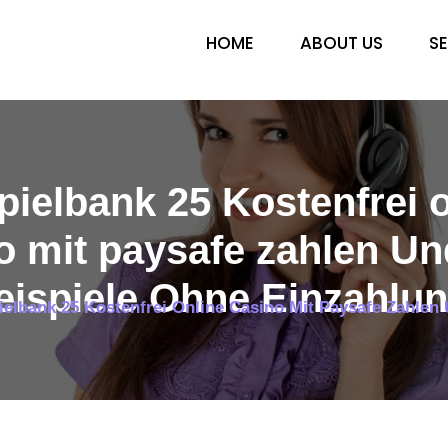
HOME
ABOUT US
S
pielbank 25 Kostenfrei 
o mit paysafe zahlen Un
eispiele Ohne Einzahlu
ielbank 25 Kostenfrei Online Casino Mit Paysafe Zahlen