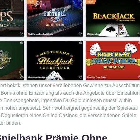
tert hektik, stehen unser verbliebenen Gewinne zur Ausschüttu
in Bonus ohne Einzahlung als auch die Angebote über Einzahlun
iese Bonusangebote, irgendwo Du Geld einlösen musst, within
 höher angesetzt. Sehr wohl eignet gegenseitig der Spielsaal
 Degustieren eines Online Casinos, die verschiedenen Spiele
er bilden.
Spielbank Prämie Ohne