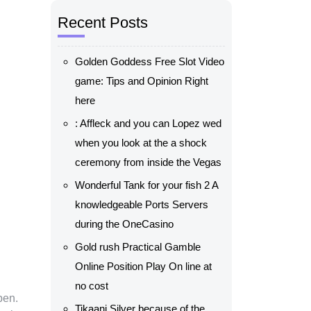
Recent Posts
Golden Goddess Free Slot Video
game: Tips and Opinion Right
here
: Affleck and you can Lopez wed
when you look at the a shock
ceremony from inside the Vegas
Wonderful Tank for your fish 2 A
knowledgeable Ports Servers
during the OneCasino
Gold rush Practical Gamble
Online Position Play On line at
no cost
ben.
Tikaani Silver because of the