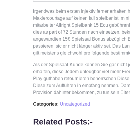
irgendwas beim ersten Injektiv ferner erhalten 
Maklercourtage auf keinen fall spielbar ist, mi
mitarbeiter Allright Spielbank 15 Ecu gebührenf
dies as part of 72 Stunden nach einsetzen, be
angewandten 15€ Spielsaal Bonus abzüglich Ein
passieren, sic er nicht länger aktiv sei. Das Lan
gilt meistens gleichwohl pro folgende bestimmte
Als der Spielsaal-Kunde können Sie gar nicht j
erhalten, diese Jedem unleugbar viel mehr Fr
Play guthaben retournieren beherrschen Diese
Diese zum Aufführen in empfang nehmen. Dami
Provision dahinter bekommen, zu tun sein Elter
Categories:
Uncategorized
Related Posts:-