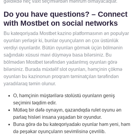
gəldikdə heç vaxt seçimlərdən məhrum olmayacaqlar.
Do you have questions? – Connect
with Mostbet on social networks
Bu kateqoriyada Mostbet kazino platformasının ən populyar
oyunları yerləşir ki, bunlar oyunçuların ən çox üstünlük
verdiyi oyunlardır. Bütün oyunları görmək üçün bölmənin
sağındakı xüsusi mavi düyməyə basa bilərsiniz. Bu
bölmədən Mostbet tərəfindən yadarılmış oyunları görə
bilərsiniz. Burada müxtəlif slot oyunları, həmçinin çökmə
oyunları bu kazinonun proqram təminatçıları tərəfindən
yaradılaraq təmin olunur.
O, həmçinin müştərilərə stolüstü oyunların geniş
seçimini təqdim edir.
Mütləq bir dəfə oynayın, qazandıqda rulet oyunu ən
parlaq hisləri insana yaşadan bir oyundur.
Buna görə də bu kateqoriyadakı oyunlar həm yeni, həm
də peşəkar oyunçuların sevimlisinə çevrilib.