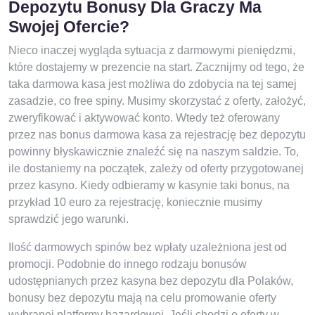
Depozytu Bonusy Dla Graczy Ma
Swojej Ofercie?
Nieco inaczej wygląda sytuacja z darmowymi pieniędzmi,
które dostajemy w prezencie na start. Zacznijmy od tego, że
taka darmowa kasa jest możliwa do zdobycia na tej samej
zasadzie, co free spiny. Musimy skorzystać z oferty, założyć,
zweryfikować i aktywować konto. Wtedy też oferowany
przez nas bonus darmowa kasa za rejestrację bez depozytu
powinny błyskawicznie znaleźć się na naszym saldzie. To,
ile dostaniemy na początek, zależy od oferty przygotowanej
przez kasyno. Kiedy odbieramy w kasynie taki bonus, na
przykład 10 euro za rejestrację, koniecznie musimy
sprawdzić jego warunki.
Ilość darmowych spinów bez wpłaty uzależniona jest od
promocji. Podobnie do innego rodzaju bonusów
udostępnianych przez kasyna bez depozytu dla Polaków,
bonusy bez depozytu mają na celu promowanie oferty
wybranej platformy hazardowej. Jeśli chodzi o oferty w