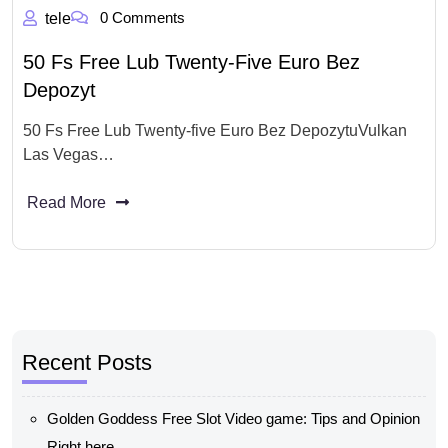
0 Comments
tele
50 Fs Free Lub Twenty-Five Euro Bez
Depozyt
50 Fs Free Lub Twenty-five Euro Bez DepozytuVulkan
Las Vegas…
Read More
Recent Posts
Golden Goddess Free Slot Video game: Tips and Opinion
Right here