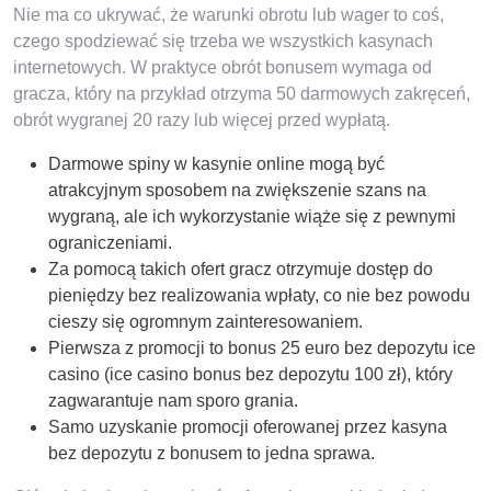
Nie ma co ukrywać, że warunki obrotu lub wager to coś,
czego spodziewać się trzeba we wszystkich kasynach
internetowych. W praktyce obrót bonusem wymaga od
gracza, który na przykład otrzyma 50 darmowych zakręceń,
obrót wygranej 20 razy lub więcej przed wypłatą.
Darmowe spiny w kasynie online mogą być
atrakcyjnym sposobem na zwiększenie szans na
wygraną, ale ich wykorzystanie wiąże się z pewnymi
ograniczeniami.
Za pomocą takich ofert gracz otrzymuje dostęp do
pieniędzy bez realizowania wpłaty, co nie bez powodu
cieszy się ogromnym zainteresowaniem.
Pierwsza z promocji to bonus 25 euro bez depozytu ice
casino (ice casino bonus bez depozytu 100 zł), który
zagwarantuje nam sporo grania.
Samo uzyskanie promocji oferowanej przez kasyna
bez depozytu z bonusem to jedna sprawa.