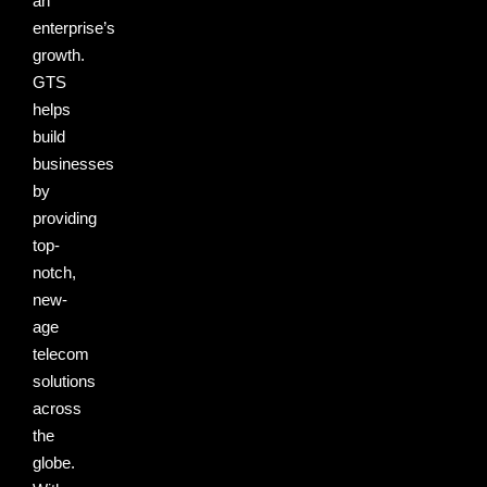
an
enterprise’s
growth.
GTS
helps
build
businesses
by
providing
top-
notch,
new-
age
telecom
solutions
across
the
globe.