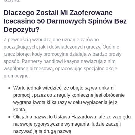
Dlaczego Zostali Mi Zaoferowane
Icecasino 50 Darmowych Spinów Bez
Depozytu?
Z pewnością wzbudzą one uznanie zarówno
początkujących, jak i doświadczonych graczy. Ogólnie
rzecz biorąc, kody promocyjne działają w bardzo prosty
sposób. Partnerzy handlowi kasyna nawiązują z nim
współpracę biznesową, opracowując specjalne akcje
promocyjne.
Warto jednak wiedzieć, że objęte są warunkami
promocji, przez co z reguły konieczne jest obrócenie
wygraną kwotą kilka razy w celu wypłacenia jej z
konta.
Oficjalna nazwa to Ustawa Hazardowa, ale ze względu
na swoje rygorystyczne wymagania, ludzie zaczęli
nazywać ją tą drugą nazwą.