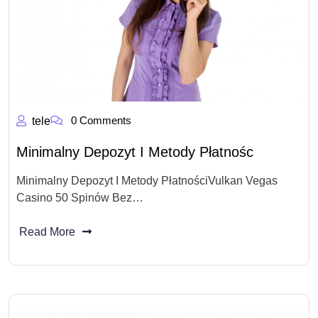
0 Comments
tele
Minimalny Depozyt I Metody Płatnośc
Minimalny Depozyt I Metody PłatnościVulkan Vegas
Casino 50 Spinów Bez…
Read More