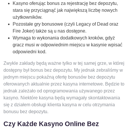
Kasyno oferując bonus za rejestrację bez depozytu,
stara się przyciągnąć jak największą liczbę nowych
użytkowników.
Pozostałe gry bonusowe (czyli Legacy of Dead oraz
Fire Joker) także są u nas dostępne.
Wymaga to wykonania dodatkowych kroków, gdyż
gracz musi w odpowiednim miejscu w kasynie wpisać
odpowiedni kod.
Zwykle zakłady będą ważne tylko w tej samej grze, w której
dostępny był bonus bez depozytu. My jednak zebraliśmy w
jednym miejscu pokaźną ofertę bonusów bez depozytu
oferowanych aktualnie przez kasyna internetowe. Będzie to
jednak zależało od oprogramowania używanego przez
kasyno. Niektóre kasyna będą wymagały skontaktowania
się z działem obsługi klienta kasyna w celu otrzymania
bonusu bez depozytu.
Czy Każde Kasyno Online Bez