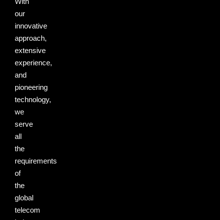
With
our
innovative
approach,
extensive
experience,
and
pioneering
technology,
we
serve
all
the
requirements
of
the
global
telecom