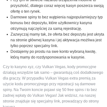
przyszłość, dlatego coraz więcej kasyn poszerza swoją
ofertę o ten rynek.
Darmowe spiny to bez wątpienia najpopularniejszy typ
bonusu bez depozytu, które użytkownicy kasyna
otrzymują najczęściej za samą rejestrację.
Zazwyczaj mamy tak, że oferta bez depozytu jest ukryta
na stronie głównej kasyna i jej aktywacja możliwa jest
tylko poprzez specjalny link.
Dostajemy po prostu na swe konto wybraną kwotę,
którą mamy do rozdysponowania w kasynie.
Czy to kasyno xyz, czy Vulkan Vegas, kody promocyjne
działają wszędzie tak samo – gwarantują coś dodatkowego
dla graczy. W przypadku Vulkan Vegas extra premią za
użycie kodu promocyjnego przy rejestracji są darmowe
spiny. Na Twoim koncie pojawi się 50 free spins i to bez
żadnej wpłaty do Vulkan Vegas! Jak widzisz, na naszej
stronie znajduje się specjalny link, prowadzący do strony
kasyna.