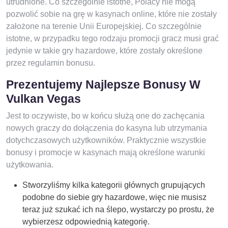
utrudnione. Co szczególnie istotne, Polacy nie mogą
pozwolić sobie na grę w kasynach online, które nie zostały
założone na terenie Unii Europejskiej. Co szczególnie
istotne, w przypadku tego rodzaju promocji gracz musi grać
jedynie w takie gry hazardowe, które zostały określone
przez regulamin bonusu.
Prezentujemy Najlepsze Bonusy W
Vulkan Vegas
Jest to oczywiste, bo w końcu służą one do zachęcania
nowych graczy do dołączenia do kasyna lub utrzymania
dotychczasowych użytkowników. Praktycznie wszystkie
bonusy i promocje w kasynach mają określone warunki
użytkowania.
Stworzyliśmy kilka kategorii głównych grupujących
podobne do siebie gry hazardowe, więc nie musisz
teraz już szukać ich na ślepo, wystarczy po prostu, że
wybierzesz odpowiednią kategorię.