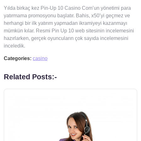
Yılda birkaç kez Pin-Up 10 Casino Com’un yönetimi para
yatırmama promosyonu başlatır. Bahis, x50’yi geçmez ve
herhangi bir ilk yatırım yapmadan ikramiyeyi kazanmayı
mümkün kılar. Resmi Pin Up 10 web sitesinin incelemesini
hazırlarken, gerçek oyuncuların çok sayıda incelemesini
inceledik.
Categories:
casino
Related Posts:-