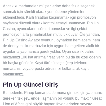
Ancak kumarhaneler, müşterilerine daha fazla seçenek
sunmak için sürekli olarak yeni ödeme yöntemleri
eklemektedir. Kârlı fırsatları kaçırmamak için promosyon
sayfasını düzenli olarak kontrol etmeyi unutmayın. Pin Up
Casino, oyuncularını cömert bonuslar ve ilgi çekici
promosyonlarla şımartmaktan mutluluk duyar. Öte yandan,
Pin Up Casino Aviator oyununu oynarken hem acemi hem
de deneyimli kumarbazlar için uygun hale getiren akıllı bir
uygulama yapmanıza gerek yoktur. Oyun size ilk bahis
miktarınızı 100 kat artırma fırsatı verir, bu da bu özel öğenin
bir başka gücüdür. Kayıt türünü seçin (cep telefonu
numaranızı veya e-posta adresinizi kullanarak kayıt
olabilirsiniz).
Pin Up Güncel Giriş
Bu nedenle, Pinup kumar platformuna girmek için yapmanız
gereken tek şey, engeli aşmanın bir yolunu bulmaktır. Great
Lion of Africa gibi büyük hayran favorilerinden sayısız