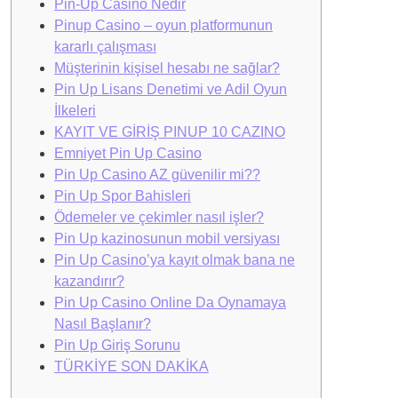
Pin-Up Casino Nedir
Pinup Casino – oyun platformunun
kararlı çalışması
Müşterinin kişisel hesabı ne sağlar?
Pin Up Lisans Denetimi ve Adil Oyun
İlkeleri
KAYIT VE GİRİŞ PINUP 10 CAZINO
Emniyet Pin Up Casino
Pin Up Casino AZ güvenilir mi??
Pin Up Spor Bahisleri
Ödemeler ve çekimler nasıl işler?
Pin Up kazinosunun mobil versiyası
Pin Up Casino’ya kayıt olmak bana ne
kazandırır?
Pin Up Casino Online Da Oynamaya
Nasıl Başlanır?
Pin Up Giriş Sorunu
TÜRKİYE SON DAKİKA