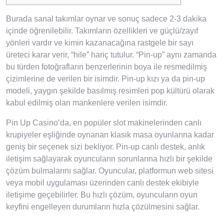
Burada sanal takımlar oynar ve sonuç sadece 2-3 dakika
içinde öğrenilebilir. Takımların özellikleri ve güçlü/zayıf
yönleri vardır ve kimin kazanacağına rastgele bir sayı
üreteci karar verir, “hile” hariç tutulur. “Pin-up” aynı zamanda
bu türden fotoğrafların benzerlerinin boya ile resmedilmiş
çizimlerine de verilen bir isimdir. Pin-up kızı ya da pin-up
modeli, yaygın şekilde basılmış resimleri pop kültürü olarak
kabul edilmiş olan mankenlere verilen isimdir.
Pin Up Casino’da, en popüler slot makinelerinden canlı
krupiyeler eşliğinde oynanan klasik masa oyunlarına kadar
geniş bir seçenek sizi bekliyor. Pin-up canlı destek, anlık
iletişim sağlayarak oyuncuların sorunlarına hızlı bir şekilde
çözüm bulmalarını sağlar. Oyuncular, platformun web sitesi
veya mobil uygulaması üzerinden canlı destek ekibiyle
iletişime geçebilirler. Bu hızlı çözüm, oyuncuların oyun
keyfini engelleyen durumların hızla çözülmesini sağlar.