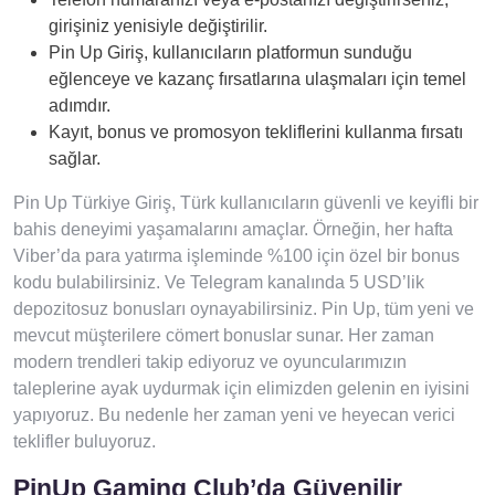
girişiniz yenisiyle değiştirilir.
Pin Up Giriş, kullanıcıların platformun sunduğu
eğlenceye ve kazanç fırsatlarına ulaşmaları için temel
adımdır.
Kayıt, bonus ve promosyon tekliflerini kullanma fırsatı
sağlar.
Pin Up Türkiye Giriş, Türk kullanıcıların güvenli ve keyifli bir
bahis deneyimi yaşamalarını amaçlar. Örneğin, her hafta
Viber’da para yatırma işleminde %100 için özel bir bonus
kodu bulabilirsiniz. Ve Telegram kanalında 5 USD’lik
depozitosuz bonusları oynayabilirsiniz. Pin Up, tüm yeni ve
mevcut müşterilere cömert bonuslar sunar. Her zaman
modern trendleri takip ediyoruz ve oyuncularımızın
taleplerine ayak uydurmak için elimizden gelenin en iyisini
yapıyoruz. Bu nedenle her zaman yeni ve heyecan verici
teklifler buluyoruz.
PinUp Gaming Club’da Güvenilir