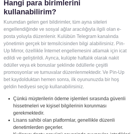
Hangi para birimlerini
kullanabilirim?
Kurumdan gelen geri bildirimler, tüm ayna siteleri
engellendiğinde ve sosyal ağlar aracılığıyla ilgili olan e-
posta yoluyla düzenlenir. Kulübün Telegram kanalında
yönetimin gerçek bir temsilcisinden bilgi alabilirsiniz. Pin-
Up Mirror, özellikle İnternet engellemesini atlamak için icat
edildi ve geliştirildi. Ayrıca, kulüpte haftalık olarak nakit
ödüller veya ek bonuslar şeklinde ödüllerle çeşitli
promosyonlar ve turnuvalar düzenlenmektedir. Ve Pin-Up
bet kaydolduktan hemen sonra, ilk oyununuzda bir hoş
geldin hediyesi seçip kullanabilirsiniz.
Çünkü müşterilerin ödeme işlemleri sırasında güvenli
hissetmeleri ve kişisel bilgilerinin korunması
gerekmektedir.
Lisans sahibi olan platformlar, genellikle düzenli
denetimlerden geçerler.