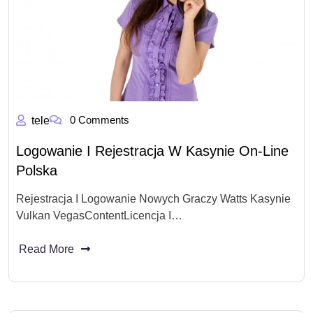
0 Comments
tele
Logowanie I Rejestracja W Kasynie On-Line
Polska
Rejestracja I Logowanie Nowych Graczy Watts Kasynie
Vulkan VegasContentLicencja I…
Read More