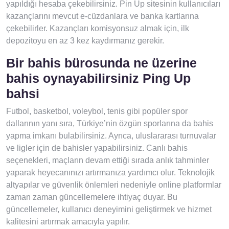
yapıldığı hesaba çekebilirsiniz. Pin Up sitesinin kullanıcıları
kazançlarını mevcut e-cüzdanlara ve banka kartlarına
çekebilirler. Kazançları komisyonsuz almak için, ilk
depozitoyu en az 3 kez kaydırmanız gerekir.
Bir bahis bürosunda ne üzerine
bahis oynayabilirsiniz Ping Up
bahsi
Futbol, basketbol, voleybol, tenis gibi popüler spor
dallarının yanı sıra, Türkiye’nin özgün sporlarına da bahis
yapma imkanı bulabilirsiniz. Ayrıca, uluslararası turnuvalar
ve ligler için de bahisler yapabilirsiniz. Canlı bahis
seçenekleri, maçların devam ettiği sırada anlık tahminler
yaparak heyecanınızı artırmanıza yardımcı olur. Teknolojik
altyapılar ve güvenlik önlemleri nedeniyle online platformlar
zaman zaman güncellemelere ihtiyaç duyar. Bu
güncellemeler, kullanıcı deneyimini geliştirmek ve hizmet
kalitesini artırmak amacıyla yapılır.