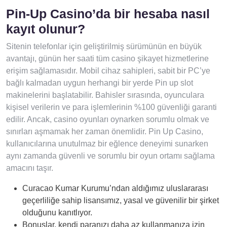
Pin-Up Casino’da bir hesaba nasıl
kayıt olunur?
Sitenin telefonlar için geliştirilmiş sürümünün en büyük
avantajı, günün her saati tüm casino şikayet hizmetlerine
erişim sağlamasıdır. Mobil cihaz sahipleri, sabit bir PC’ye
bağlı kalmadan uygun herhangi bir yerde Pin up slot
makinelerini başlatabilir. Bahisler sırasında, oyunculara
kişisel verilerin ve para işlemlerinin %100 güvenliği garanti
edilir. Ancak, casino oyunları oynarken sorumlu olmak ve
sınırları aşmamak her zaman önemlidir. Pin Up Casino,
kullanıcılarına unutulmaz bir eğlence deneyimi sunarken
aynı zamanda güvenli ve sorumlu bir oyun ortamı sağlama
amacını taşır.
Curacao Kumar Kurumu’ndan aldığımız uluslararası
geçerliliğe sahip lisansımız, yasal ve güvenilir bir şirket
olduğunu kanıtlıyor.
Bonuslar, kendi paranızı daha az kullanmanıza izin