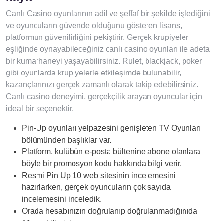
Canlı Casino oyunlarının adil ve şeffaf bir şekilde işlediğini
ve oyuncuların güvende olduğunu gösteren lisans,
platformun güvenilirliğini pekiştirir. Gerçek krupiyeler
eşliğinde oynayabileceğiniz canlı casino oyunları ile adeta
bir kumarhaneyi yaşayabilirsiniz. Rulet, blackjack, poker
gibi oyunlarda krupiyelerle etkileşimde bulunabilir,
kazançlarınızı gerçek zamanlı olarak takip edebilirsiniz.
Canlı casino deneyimi, gerçekçilik arayan oyuncular için
ideal bir seçenektir.
Pin-Up oyunları yelpazesini genişleten TV Oyunları
bölümünden başlıklar var.
Platform, kulübün e-posta bültenine abone olanlara
böyle bir promosyon kodu hakkında bilgi verir.
Resmi Pin Up 10 web sitesinin incelemesini
hazırlarken, gerçek oyuncuların çok sayıda
incelemesini inceledik.
Orada hesabınızın doğrulanıp doğrulanmadığınıda