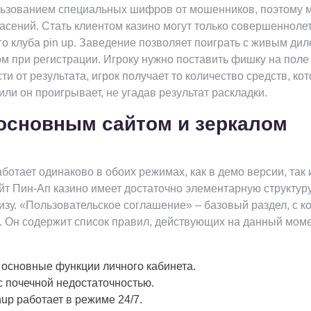
льзованием специальных шифров от мошенников, поэтому 
асений. Стать клиентом казино могут только совершенноле
го клуба pin up. Заведение позволяет поиграть с живым ди
ом при регистрации. Игроку нужно поставить фишку на поле
и от результата, игрок получает то количество средств, ко
ли он проигрывает, не угадав результат раскладки.
 основным сайтом и зеркалом
ботает одинаково в обоих режимах, как в демо версии, так 
т Пин-Ап казино имеет достаточно элементарную структуру
изу. «Пользовательское соглашение» – базовый раздел, с 
. Он содержит список правил, действующих на данный моме
 основные функции личного кабинета.
с почечной недостаточностью.
up работает в режиме 24/7.