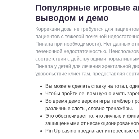
Популярные игровые ав
выводом и демо
Коррекции дозы не требуется для пациентов
пациентов с тяжелой почечной недостаточн
Пинапа при необходимости). Нет данных от
печеночной недостаточностью. Неиспользов
соответствии с действующими нормативным
Пинапа у детей для лечения эректильной ди
удовольствие клиентам, предоставляя сер
Вы можете сделать ставку на тотал, оди
Чтобы пройти ее, вам нужно иметь зар
Во время демо версии игры гемблер пр
различные слоты, словно тренажёры.
Это обеспечивает то, что личные и фи
защищенными от несанкционированного 
Pin Up casino предлагает интересные с