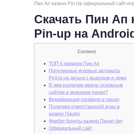
Пин Ап казино Pin Up официальный сайт️ игр
Скачать Пин Ап
Pin-up на Androi
Content
ТОП 4 новинок Пин Ап
Популярные игровые автоматы
PinUp на деньги с выводом и демо
В чем различие между основным
сайтом и зеркалом пинап?
Верификация профиля в пинап
Политика ответственной игры в
казино ПинАп
Фрибет бонусы казино Пинап бет
Официальный сайт