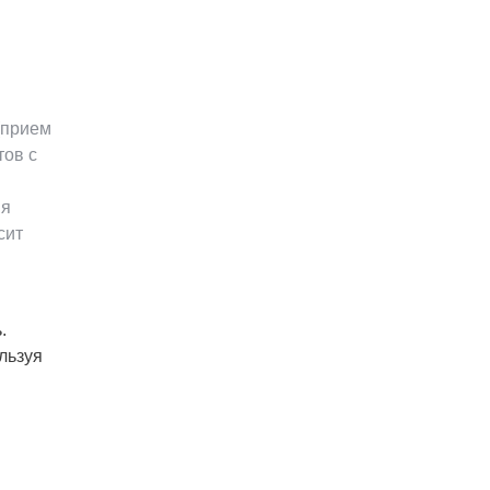
(прием
тов с
ия
сит
.
льзуя