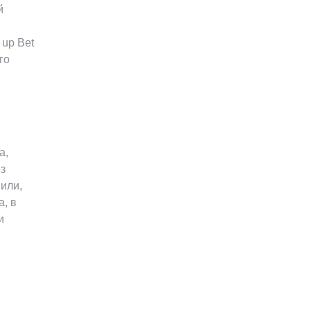
й
 up Bet
го
а,
з
 или,
а, в
и