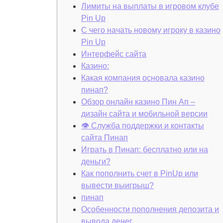
Лимиты на выплаты в игровом клубе
Pin Up
С чего начать новому игроку в казино
Pin Up
Интерфейс сайта
Казино:
Какая компания основала казино
пинап?
Обзор онлайн казино Пин Ап –
дизайн сайта и мобильной версии
👁 Служба поддержки и контакты
сайта Пинап
Играть в Пинап: бесплатно или на
деньги?
Как пополнить счет в PinUp или
вывести выигрыш?
пинап
Особенности пополнения депозита и
вывода денег