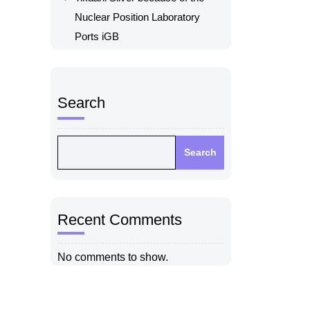
Nuclear Position Laboratory
Ports iGB
Search
Search
Recent Comments
No comments to show.