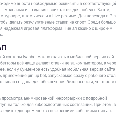
обходимо внести необходимые реквизиты в соответствующе
с моделями и создания своих тактик для победы. Затем,
 турнире, в том числе и в Live режиме. Для перехода в Pin
чтобы делать результативные ставки на спорт. Среди большо
я надежная игровая платформа Пин ап казино с широким
к.
Ап
й конторы Ivanbet можно скачать в мобильной версии сайт
бетторы всё чаще делают ставки не за компьютером, а чере
ее, если у букмекера есть удобная мобильная версия сайта
 приложение pin up bet, запускаемое сразу с рабочего стол
но пинап создана для обеспечения безопасности, честности 
ть просмотра анимированной инфографики с подробной
тупны только для киберспортивных состязаний. При этом, в
 следить одновременно за несколькими событиями пин ап.