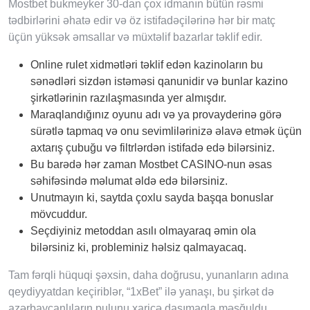
Mostbet bukmeyker 30-dan çox idmanın bütün rəsmi
tədbirlərini əhatə edir və öz istifadəçilərinə hər bir matç
üçün yüksək əmsallar və müxtəlif bazarlar təklif edir.
Online rulet xidmətləri təklif edən kazinoların bu
sənədləri sizdən istəməsi qanunidir və bunlar kazino
şirkətlərinin razılaşmasında yer almışdır.
Maraqlandığınız oyunu adı və ya provayderinə görə
sürətlə tapmaq və onu sevimlilərinizə əlavə etmək üçün
axtarış çubuğu və filtrlərdən istifadə edə bilərsiniz.
Bu barədə hər zaman Mostbet CASINO-nun əsas
səhifəsində məlumat əldə edə bilərsiniz.
Unutmayın ki, saytda çoxlu sayda başqa bonuslar
mövcuddur.
Seçdiyiniz metoddan asılı olmayaraq əmin ola
bilərsiniz ki, probleminiz həlsiz qalmayacaq.
Tam fərqli hüquqi şəxsin, daha doğrusu, yunanların adına
qeydiyyatdan keçiriblər, “1xBet” ilə yanaşı, bu şirkət də
azərbaycanlıların pulunu xaricə daşımaqla məşğuldu.