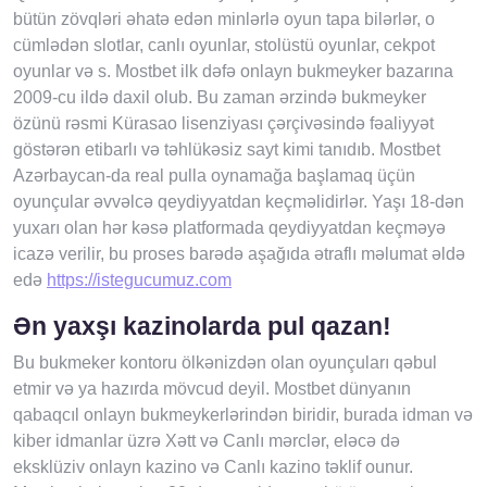
bütün zövqləri əhatə edən minlərlə oyun tapa bilərlər, o
cümlədən slotlar, canlı oyunlar, stolüstü oyunlar, cekpot
oyunlar və s. Mostbet ilk dəfə onlayn bukmeyker bazarına
2009-cu ildə daxil olub. Bu zaman ərzində bukmeyker
özünü rəsmi Kürasao lisenziyası çərçivəsində fəaliyyət
göstərən etibarlı və təhlükəsiz sayt kimi tanıdıb. Mostbet
Azərbaycan-da real pulla oynamağa başlamaq üçün
oyunçular əvvəlcə qeydiyyatdan keçməlidirlər. Yaşı 18-dən
yuxarı olan hər kəsə platformada qeydiyyatdan keçməyə
icazə verilir, bu proses barədə aşağıda ətraflı məlumat əldə
edə
https://istegucumuz.com
Ən yaxşı kazinolarda pul qazan!
Bu bukmeker kontoru ölkənizdən olan oyunçuları qəbul
etmir və ya hazırda mövcud deyil. Mostbet dünyanın
qabaqcıl onlayn bukmeykerlərindən biridir, burada idman və
kiber idmanlar üzrə Xətt və Canlı mərclər, eləcə də
eksklüziv onlayn kazino və Canlı kazino təklif ounur.