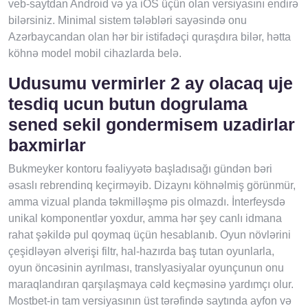
veb-saytdan Android və ya iOS üçün olan versiyasını endirə
bilərsiniz. Minimal sistem tələbləri sayəsində onu
Azərbaycandan olan hər bir istifadəçi quraşdıra bilər, hətta
köhnə model mobil cihazlarda belə.
Udusumu vermirler 2 ay olacaq uje
tesdiq ucun butun dogrulama
sened sekil gondermisem uzadirlar
baxmirlar
Bukmeyker kontoru fəaliyyətə başladısağı gündən bəri
əsaslı rebrendinq keçirməyib. Dizaynı köhnəlmiş görünmür,
amma vizual planda təkmilləşmə pis olmazdı. İnterfeysdə
unikal komponentlər yoxdur, amma hər şey canlı idmana
rahat şəkildə pul qoymaq üçün hesablanıb. Oyun növlərini
çeşidləyən əlverişi filtr, hal-hazırda baş tutan oyunlarla,
oyun öncəsinin ayrılması, translyasiyalar oyunçunun onu
maraqlandıran qarşılaşmaya cəld keçməsinə yardımçı olur.
Mostbet-in tam versiyasının üst tərəfində saytında ayfon və