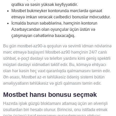
qrafika və səsin yüksək keyfiyyətidir.
Mostbet bukmeyker kontorunda mərclərdə qənaət
etməyə imkan verəcək cəılbedici bonuslar mövcuddur.
İcmalda bunun səbəblərinə, həmçinin kontorun
Azərbaycandan olan oyunçular üçün üstün və
çatışmayan cəhətlərinə baxacağıq.
Bu gün mostbet-az90-a qoşulun və sevimli idman növlərinə
mərc etməyə başlayın! Mostbet-az90 həmçinin 24/7 canlı
söhbət, e-poçt dəstəyi və telefon yardımı kimi geniş spektrli
müştəri dəstəyi xidmətləri təklif edir. Bu, köməyə ehtiyacı
olan hər kəsin heç vaxt qaranlıqda qalmamasını təmin edir.
Ən əsası, Mostbet az-ın ​​təhlükəsiz ödəniş sistemi bütün
əməliyyatların təhlükəsiz və gizli qalmasını təmin edir.
Mostbet hansı bonusu seçmək
Hazırda işlək güzgü bloklamanı atlamaq üçün ən əlverişli
üsullardan biri hesabı olunur. Birincisi, onu istifadə etmək
üçün üçüncü tərəf proqramını quraşdırmanıza ehtiyac