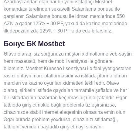
Azərbaycandan olan hər bir yeni istifadəçi Mostbet
komandası tərəfindən səxavətli Salamlama bonusu ilə
qarşılanır. Salamlama bonusu ilə idman mərclərində 550
AZN-ə qədər 125% + 30 PF, yaxud da kazino mərclərində
ilk depozitinizdə 125% + 30 PF əldə edə bilərsiniz.
Бонус БК Mostbet
Əlavə olaraq, siz sorğunuzu müştəri xidmətlərinə veb-saytın
həm masaüstü, həm də mobil versiyası ilə göndərə
bilərsiniz. Mostbet Kürasao lisenziyası ilə fəaliyyət göstərən
rəsmi onlayn mərc platformasıdır və istifadəçilərinə idman
mərcləri və kazino oyunları xidmətləri təklif edir. Əlavə
olaraq, şirkətin istifadə qaydaları tamamilə şəffafdır və hər
bir istifadəçinin nəzərdən keçirməsi üçün əlçatandır. Əgər
tətbiqdə giriş etməklə bağlı problemlə üzləşirsinizsə,
cihazınızda stabil internet əlaqəsinin olmasına əmin olun.
Əgər burada problem yoxdursa, cihazınızı sıfırlamağı,
tətbiqini yenidən başladıb giriş etməyi sınayın.