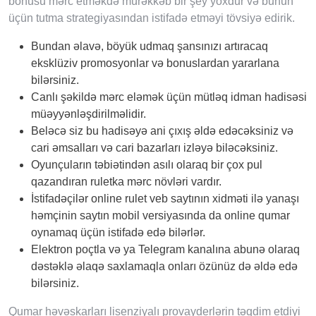
bonusu mərc etməkdə mürəkkəb bir şey yoxdur və bunun
üçün tutma strategiyasından istifadə etməyi tövsiyə edirik.
Bundan əlavə, böyük udmaq şansınızı artıracaq
eksklüziv promosyonlar və bonuslardan yararlana
bilərsiniz.
Canlı şəkildə mərc eləmək üçün mütləq idman hadisəsi
müəyyənləşdirilməlidir.
Beləcə siz bu hadisəyə ani çıxış əldə edəcəksiniz və
cari əmsalları və cari bazarları izləyə biləcəksiniz.
Oyunçuların təbiətindən asılı olaraq bir çox pul
qazandıran ruletka mərc növləri vardır.
İstifadəçilər online rulet veb saytının xidməti ilə yanaşı
həmçinin saytın mobil versiyasında da online qumar
oynamaq üçün istifadə edə bilərlər.
Elektron poçtla və ya Telegram kanalına abunə olaraq
dəstəklə əlaqə saxlamaqla onları özünüz də əldə edə
bilərsiniz.
Qumar həvəskarları lisenziyalı provayderlərin təqdim etdiyi