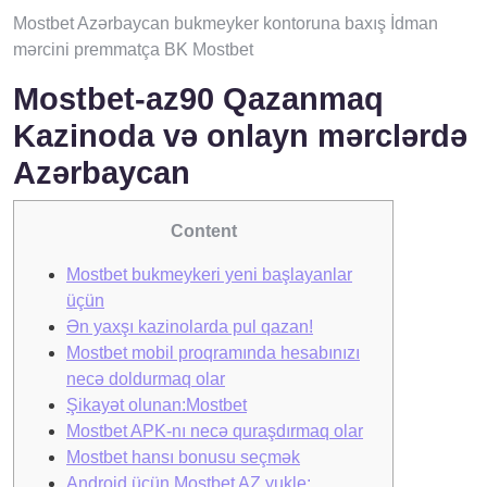
Mostbet Azərbaycan bukmeyker kontoruna baxış İdman
mərcini premmatça BK Mostbet
Mostbet-az90 Qazanmaq
Kazinoda və onlayn mərclərdə
Azərbaycan
Content
Mostbet bukmeykeri yeni başlayanlar
üçün
Ən yaxşı kazinolarda pul qazan!
Mostbet mobil proqramında hesabınızı
necə doldurmaq olar
Şikayət olunan:Mostbet
Mostbet APK-nı necə quraşdırmaq olar
Mostbet hansı bonusu seçmək
Android üçün Mostbet AZ yukle: