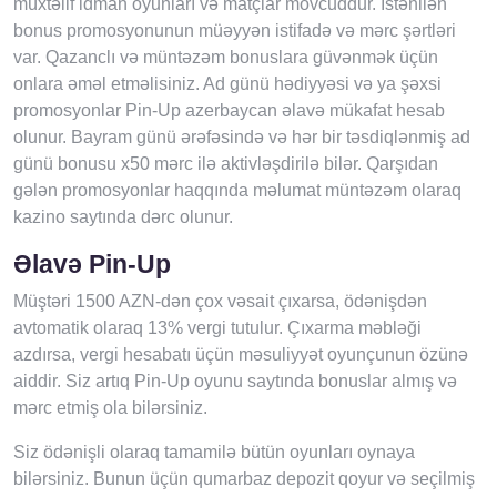
müxtəlif idman oyunları və matçlar mövcuddur. İstənilən
bonus promosyonunun müəyyən istifadə və mərc şərtləri
var. Qazanclı və müntəzəm bonuslara güvənmək üçün
onlara əməl etməlisiniz. Ad günü hədiyyəsi və ya şəxsi
promosyonlar Pin-Up azerbaycan əlavə mükafat hesab
olunur. Bayram günü ərəfəsində və hər bir təsdiqlənmiş ad
günü bonusu x50 mərc ilə aktivləşdirilə bilər. Qarşıdan
gələn promosyonlar haqqında məlumat müntəzəm olaraq
kazino saytında dərc olunur.
Əlavə Pin-Up
Müştəri 1500 AZN-dən çox vəsait çıxarsa, ödənişdən
avtomatik olaraq 13% vergi tutulur. Çıxarma məbləği
azdırsa, vergi hesabatı üçün məsuliyyət oyunçunun özünə
aiddir. Siz artıq Pin-Up oyunu saytında bonuslar almış və
mərc etmiş ola bilərsiniz.
Siz ödənişli olaraq tamamilə bütün oyunları oynaya
bilərsiniz. Bunun üçün qumarbaz depozit qoyur və seçilmiş