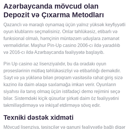
Azərbaycanda mövcud olan
Depozit və Çıxarma Metodları
Qazanclı və maraqlı oynamaq üçün yalnız yüksək keyfiyyətli
oyun klublarını seçməlisiniz. Onlar təhlükəsiz, etibarlı və
funksional olmalı, həmçinin müntəzəm uduşlara zəmanət
verməlidirlər. Məşhur Pin-Up casino 2006-cı ildə yaradılıb
və 2016-cı ildə Azərbaycanda fəaliyyətə başlayıb.
Pin Up casino az lisenziyalıdır, bu da oradakı oyun
proseslərinin mütləq təhlükəsizliyi və etibarlılığı deməkdir.
Sayt və ya yüklənə bilən proqram vasitəsilə rahat giriş sizə
kazino ilə daim əlaqə saxlamağa imkan verir. Oyunların
siyahısı ilə tanış olmaq üçün istifadəçi demo rejimini seçə
bilər. Sistemdəki kiçik qüsurlar şirkəti daim öz fəaliyyətini
təkmilləşdirməyə və inkişaf etdirməyə sövq edir.
Texniki dəstək xidməti
Mövcud lisenziya, təsisçilər və qanuni fəaliyyətlə bağlı digər