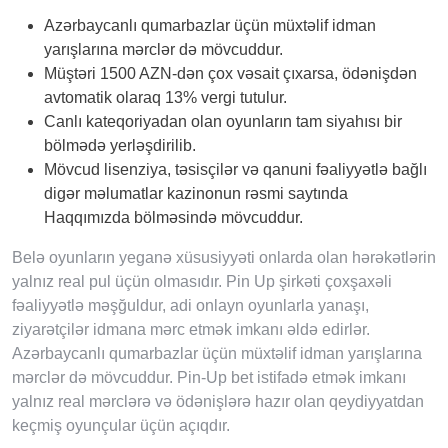
Azərbaycanlı qumarbazlar üçün müxtəlif idman
yarışlarına mərclər də mövcuddur.
Müştəri 1500 AZN-dən çox vəsait çıxarsa, ödənişdən
avtomatik olaraq 13% vergi tutulur.
Canlı kateqoriyadan olan oyunların tam siyahısı bir
bölmədə yerləşdirilib.
Mövcud lisenziya, təsisçilər və qanuni fəaliyyətlə bağlı
digər məlumatlar kazinonun rəsmi saytında
Haqqımızda bölməsində mövcuddur.
Belə oyunların yeganə xüsusiyyəti onlarda olan hərəkətlərin
yalnız real pul üçün olmasıdır. Pin Up şirkəti çoxşaxəli
fəaliyyətlə məşğuldur, adi onlayn oyunlarla yanaşı,
ziyarətçilər idmana mərc etmək imkanı əldə edirlər.
Azərbaycanlı qumarbazlar üçün müxtəlif idman yarışlarına
mərclər də mövcuddur. Pin-Up bet istifadə etmək imkanı
yalnız real mərclərə və ödənişlərə hazır olan qeydiyyatdan
keçmiş oyunçular üçün açıqdır.