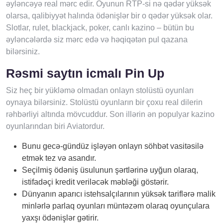
əyləncəyə real mərc edir. Oyunun RTP-si nə qədər yüksək
olarsa, qalibiyyət halında ödənişlər bir o qədər yüksək olar.
Slotlar, rulet, blackjack, poker, canlı kazino – bütün bu
əyləncələrdə siz mərc edə və həqiqətən pul qazana
bilərsiniz.
Rəsmi saytın icmalı Pin Up
Siz heç bir yükləmə olmadan onlayn stolüstü oyunları
oynaya bilərsiniz. Stolüstü oyunların bir çoxu real dilerin
rəhbərliyi altında mövcuddur. Son illərin ən populyar kazino
oyunlarından biri Aviatordur.
Bunu gecə-gündüz işləyən onlayn söhbət vasitəsilə
etmək tez və asandır.
Seçilmiş ödəniş üsulunun şərtlərinə uyğun olaraq,
istifadəçi kredit veriləcək məbləği göstərir.
Dünyanın aparıcı istehsalçılarının yüksək tariflərə malik
minlərlə parlaq oyunları müntəzəm olaraq oyunçulara
yaxşı ödənişlər gətirir.