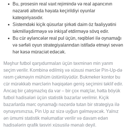
Bu, prosesin real vaxt rejimində və real aparıcının
nəzarəti altında həyata keçirildiyi oyunlar
kateqoriyasıdır.
Sistemdəki kiçik qüsurlar şirkəti daim öz fəaliyyətini
təkmilləşdirməyə və inkişaf etdirməyə sövq edir.
Bu cür əyləncələr real pul üçün, rəqibləri ilə oynamağı
və sərfəli oyun strategiyalarından istifadə etməyi sevən
hər kəsə müraciət edəcək.
Məşhur futbol qarşıdurmaları üçün təxminən min yarım
seçim verilir. Kombinə edilmiş və xüsusi mərclər Pin-Up-də
rəsm çəkməyin mühüm üstünlüyüdür. Bukmeker kontor bu
cür mürəkkəb mərclərin həqiqətən geniş seçimini təklif edir.
Ancaq bir çatışmazlıq da var – bir çox matçlar, hətta böyük
futbol hadisələri üçün statistik bazarlar verilmir. Kiçik
bazarlarda mərc oynamağı nəzərdə tutan bir strategiya ilə
oynayırsınızsa, Pin Up az sizə uyğun gəlməyəcək. Yalnız
ən ümumi statistik məlumatlar verilir və davam edən
hadisələrin qrafik təsviri xüsusilə mənalı deyil.