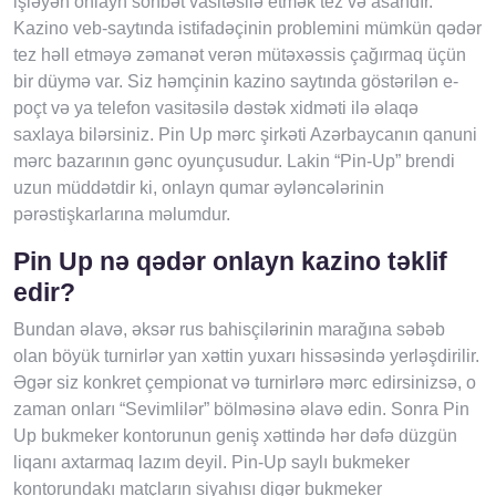
işləyən onlayn söhbət vasitəsilə etmək tez və asandır.
Kazino veb-saytında istifadəçinin problemini mümkün qədər
tez həll etməyə zəmanət verən mütəxəssis çağırmaq üçün
bir düymə var. Siz həmçinin kazino saytında göstərilən e-
poçt və ya telefon vasitəsilə dəstək xidməti ilə əlaqə
saxlaya bilərsiniz. Pin Up mərc şirkəti Azərbaycanın qanuni
mərc bazarının gənc oyunçusudur. Lakin “Pin-Up” brendi
uzun müddətdir ki, onlayn qumar əyləncələrinin
pərəstişkarlarına məlumdur.
Pin Up nə qədər onlayn kazino təklif
edir?
Bundan əlavə, əksər rus bahisçilərinin marağına səbəb
olan böyük turnirlər yan xəttin yuxarı hissəsində yerləşdirilir.
Əgər siz konkret çempionat və turnirlərə mərc edirsinizsə, o
zaman onları “Sevimlilər” bölməsinə əlavə edin. Sonra Pin
Up bukmeker kontorunun geniş xəttində hər dəfə düzgün
liqanı axtarmaq lazım deyil. Pin-Up saylı bukmeker
kontorundakı matçların siyahısı digər bukmeker