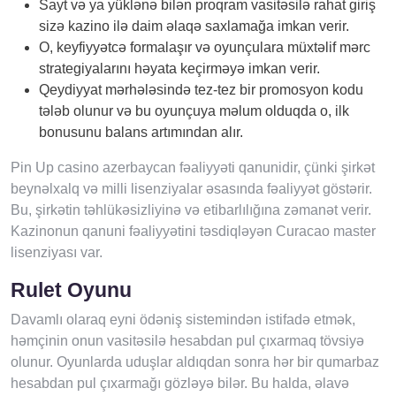
Sayt və ya yüklənə bilən proqram vasitəsilə rahat giriş
sizə kazino ilə daim əlaqə saxlamağa imkan verir.
O, keyfiyyətcə formalaşır və oyunçulara müxtəlif mərc
strategiyalarını həyata keçirməyə imkan verir.
Qeydiyyat mərhələsində tez-tez bir promosyon kodu
tələb olunur və bu oyunçuya məlum olduqda o, ilk
bonusunu balans artımından alır.
Pin Up casino azerbaycan fəaliyyəti qanunidir, çünki şirkət
beynəlxalq və milli lisenziyalar əsasında fəaliyyət göstərir.
Bu, şirkətin təhlükəsizliyinə və etibarlılığına zəmanət verir.
Kazinonun qanuni fəaliyyətini təsdiqləyən Curacao master
lisenziyası var.
Rulet Oyunu
Davamlı olaraq eyni ödəniş sistemindən istifadə etmək,
həmçinin onun vasitəsilə hesabdan pul çıxarmaq tövsiyə
olunur. Oyunlarda uduşlar aldıqdan sonra hər bir qumarbaz
hesabdan pul çıxarmağı gözləyə bilər. Bu halda, əlavə