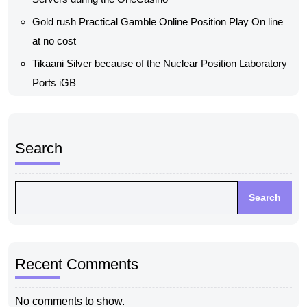
Gold rush Practical Gamble Online Position Play On line
at no cost
Tikaani Silver because of the Nuclear Position Laboratory
Ports iGB
Search
Search
Recent Comments
No comments to show.