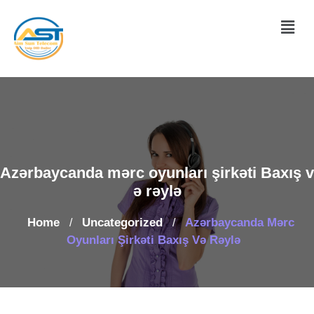
Azərbaycanda mərc oyunları şirkəti Baxış v
ə rəylə
Home
Uncategorized
Azərbaycanda Mərc
/
/
Oyunları Şirkəti Baxış Və Rəylə