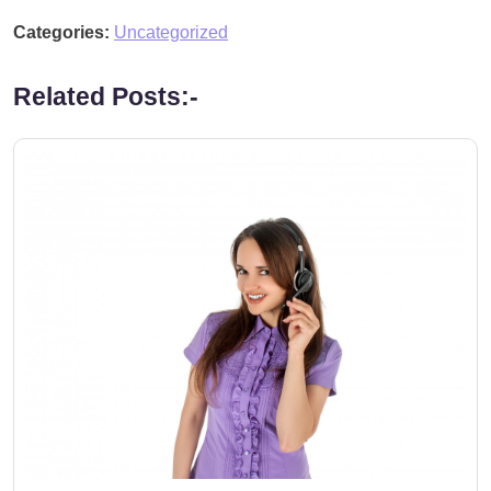
Categories:
Uncategorized
Related Posts:-