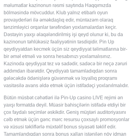
məlumatlar kazinonun rəsmi saytında Haqqımızda
bölməsində mövcuddur. Klub yalnız etibarlı oyun
provayderləri ilə əməkdaşlıq edir, müntəzəm olaraq
tənzimləyici orqanlar tərəfindən yoxlamalardan keçir.
Dəstəyin yaxşı əlaqələndirilmiş işi qeyd olunur ki, bu da
kazinonun təhlükəsiz fəaliyyətinin təsdiqidir. Pin Up
qeydiyyatdan kecmek üçün siz qeydiyyat təlimatlarına bir-
bir əməl etməli və sonra hesabınızı yoxlamalısınız.
Kazinoda qeydiyyat tez və sadədir, sadəcə bir neçə zəruri
addımdan ibarətdir. Qeydiyyatı tamamladıqdan sonra
gələcəkdə ödənişlərə güvənmək və loyallıq proqramı
vasitəsilə avans əldə etmək üçün istifadəçi yoxlanılmalıdır.
Bütün müsbət cəhətləri ilə Pin-Up casino LIVE rejimi ən
yaxşı formatda deyil. Müasir bahisçilərin istifadə etdiyi bir
çox faydalı seçimlər əskikdir. Geniş müştəri auditoriyasını
cəlb etmək üçün gənc mərc resursu çoxsaylı promosyonlar
və xüsusi təkliflərlə müxtəlif bonus siyasəti təklif edir.
Tamamlandıqdan sonra bonus xalları istənilən növ idman