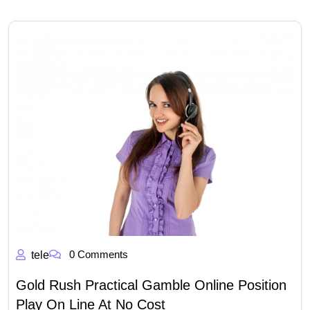
0 Comments
tele
Gold Rush Practical Gamble Online Position
Play On Line At No Cost