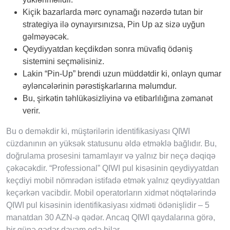
Kiçik bazarlarda mərc oynamağı nəzərdə tutan bir
strategiya ilə oynayırsınızsa, Pin Up az sizə uyğun
gəlməyəcək.
Qeydiyyatdan keçdikdən sonra müvafiq ödəniş
sistemini seçməlisiniz.
Lakin “Pin-Up” brendi uzun müddətdir ki, onlayn qumar
əyləncələrinin pərəstişkarlarına məlumdur.
Bu, şirkətin təhlükəsizliyinə və etibarlılığına zəmanət
verir.
Bu o deməkdir ki, müştərilərin identifikasiyası QIWI
cüzdanının ən yüksək statusunu əldə etməklə bağlıdır. Bu,
doğrulama prosesini tamamlayır və yalnız bir neçə dəqiqə
çəkəcəkdir. “Professional” QIWI pul kisəsinin qeydiyyatdan
keçdiyi mobil nömrədən istifadə etmək yalnız qeydiyyatdan
keçərkən vacibdir. Mobil operatorların xidmət nöqtələrində
QIWI pul kisəsinin identifikasiyası xidməti ödənişlidir – 5
manatdan 30 AZN-ə qədər. Ancaq QIWI qaydalarına görə,
bir günə qədər davam edə bilər.