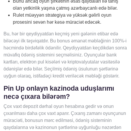
Bunu ancaq oyun şirkətinin əsas qaydaları ilə tanış
olan yetkinlik yaşına çatmış azərbaycanlı edə bilər.
Rulet müəyyən strategiya və yüksək gəlirli oyun
prosesini sevən hər kəsə müraciət edəcək.
Bu, hər bir qeydiyyatdan keçmiş yeni gələnin etibar edə
biləcəyi ilk təşviqatdır. Bu bonus əmanət məbləğinin 100%-i
həcmində birdəfəlik ödənilir. Qeydiyyatdan keçdikdən sonra
müvafiq ödəniş sistemini seçməlisiniz. Oyunçular bank
kartları, elektron pul kisələri və kriptovalyutalar vasitəsilə
ödənişlər edə bilər. Seçilmiş ödəniş üsulunun şərtlərinə
uyğun olaraq, istifadəçi kredit veriləcək məbləği göstərir.
Pin Up onlayn kazinoda uduşlarımı
necə çıxara bilərəm?
Çox vaxt depozit dərhal oyun hesabına gedir və onun
çıxarılması daha çox vaxt aparır. Çıxarış zamanı oyunçunun
müraciəti, bonusun mərc edilməsi, ödəniş sisteminin
qaydalarına və kazinonun şərtlərinə uyğunluğu nəzərdən