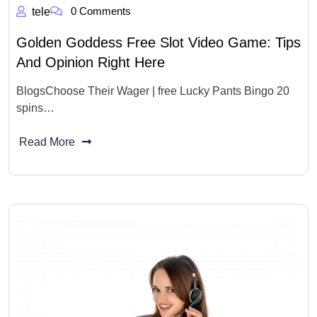
0 Comments
tele
Golden Goddess Free Slot Video Game: Tips
And Opinion Right Here
BlogsChoose Their Wager | free Lucky Pants Bingo 20
spins…
Read More