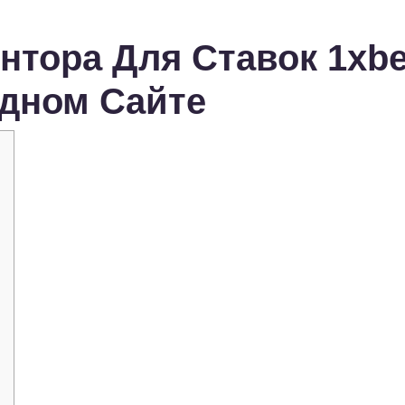
нтора Для Ставок 1xbe
Одном Сайте