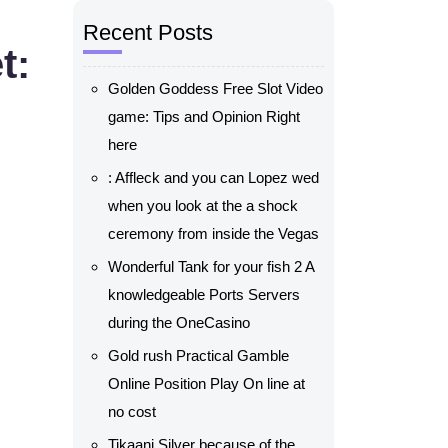
Recent Posts
t:
Golden Goddess Free Slot Video
game: Tips and Opinion Right
here
: Affleck and you can Lopez wed
when you look at the a shock
ceremony from inside the Vegas
Wonderful Tank for your fish 2 A
knowledgeable Ports Servers
during the OneCasino
Gold rush Practical Gamble
Online Position Play On line at
no cost
Tikaani Silver because of the