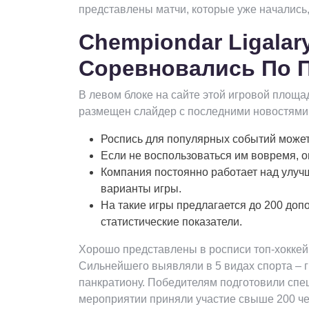
представлены матчи, которые уже начались,
Chempiondar Ligala
Соревновались По 
В левом блоке на сайте этой игровой площа
размещен слайдер с последними новостями 
Роспись для популярных событий может
Если не воспользоваться им вовремя, 
Компания постоянно работает над улуч
варианты игры.
На такие игры предлагается до 200 доп
статистические показатели.
Хорошо представлены в росписи топ-хоккей (
Сильнейшего выявляли в 5 видах спорта – гр
панкратиону. Победителям подготовили спе
мероприятии приняли участие свыше 200 че