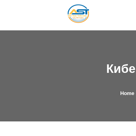
Кибе
Home