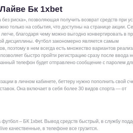
Лайве Бк 1xbet
 без риска», позволяющая получить возврат средств при у
жно только на события, что доступны на странице акции. С
о легче, благодаря чему можно выгодно конвертировать в п
ной дисциплины. Футбол закономерно является самым
в, поэтому в нем всегда есть множество вариантов реали
е позволяет быстро пройти регистрацию сразу после ввода 
азанный телефон будет отправлено сообщение с паролем дл
зации в личном кабинете, беттеру нужно пополнить свой сче
 ставок. Она включает в себя более 30 видов спорта — от
 футбол – БК 1xbet. Вывод средств быстрый, в службу под
ive качественные, в телефоне все грузится.