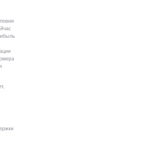
словии
ейчас
рибыль
зации
номера
я
т,
держки