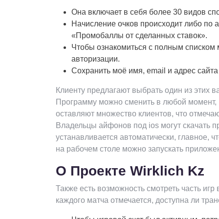
Она включает в себя более 30 видов сп
Начисление очков происходит либо по а
«Промобаллы от сделанных ставок».
Чтобы ознакомиться с полным списком м
авторизации.
Сохранить моё имя, email и адрес сайт
Клиенту предлагают выбрать один из этих в
Программу можно сменить в любой момент, н
оставляют множество клиентов, что отмеча
Владельцы айфонов под ios могут скачать пр
устанавливается автоматически, главное, ч
на рабочем столе можно запускать приложени
О Проекте Wirklich Kz
Также есть возможность смотреть часть игр в
каждого матча отмечается, доступна ли тран