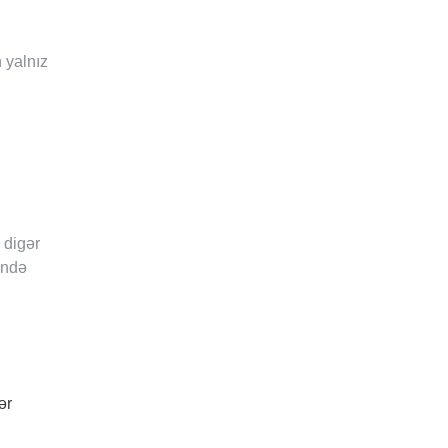
 yalnız
 digər
ində
ər