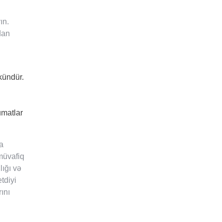
ın.
dan
kündür.
umatlar
a
müvafiq
ığı və
etdiyi
ını