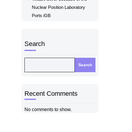
Nuclear Position Laboratory
Ports iGB
Search
Search
Recent Comments
No comments to show.