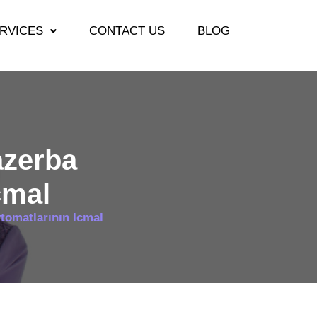
RVICES
CONTACT US
BLOG
azerba
cmal
tomatlarının Icmal