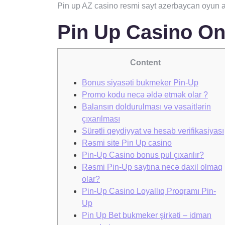
Pin up AZ casino resmi sayt azerbaycan oyun a
Pin Up Casino On
Content
Bonus siyasəti bukmeker Pin-Up
Promo kodu necə əldə etmək olar ?
Balansın doldurulması və vəsaitlərin
çıxarılması
Sürətli qeydiyyat və hesab verifikasiyası
Rəsmi site Pin Up casino
Pin-Up Casino bonus pul çıxarılır?
Rəsmi Pin-Up saytına necə daxil olmaq
olar?
Pin-Up Casino Loyallıq Proqramı Pin-
Up
Pin Up Bet bukmeker şirkəti – idman