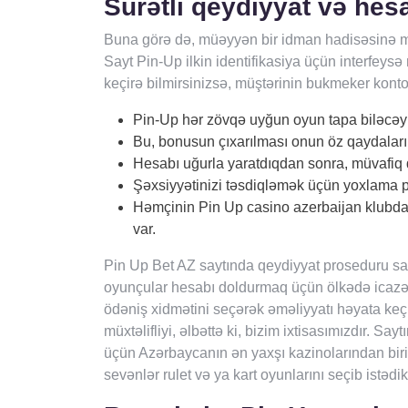
Sürətli qeydiyyat və hesa
Buna görə də, müəyyən bir idman hadisəsinə mə
Sayt Pin-Up ilkin identifikasiya üçün interfeys
keçirə bilmirsinizsə, müştərinin bukmeker kon
Pin-Up hər zövqə uyğun oyun tapa biləcəyi
Bu, bonusun çıxarılması onun öz qaydaları 
Hesabı uğurla yaratdıqdan sonra, müvafiq 
Şəxsiyyətinizi təsdiqləmək üçün yoxlama 
Həmçinin Pin Up casino azerbaijan klubda
var.
Pin Up Bet AZ saytında qeydiyyat proseduru sad
oyunçular hesabı doldurmaq üçün ölkədə icazə v
ödəniş xidmətini seçərək əməliyyatı həyata keç
müxtəlifliyi, əlbəttə ki, bizim ixtisasımızdır. Say
üçün Azərbaycanın ən yaxşı kazinolarından biri
sevənlər rulet və ya kart oyunlarını seçib istədi