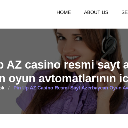
HOME
ABOUT US
SE
p AZ casino resmi sayt 
n oyun avtomatlarının i
pk
Pin Up AZ Casino Resmi Sayt Azerbaycan Oyun Av
/