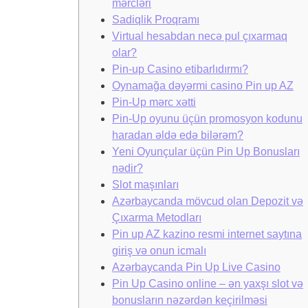
mərcləri
Sadiqlik Proqramı
Virtual hesabdan necə pul çıxarmaq
olar?
Pin-up Casino etibarlıdırmı?
Oynamağa dəyərmi casino Pin up AZ
Pin-Up mərc xətti
Pin-Up oyunu üçün promosyon kodunu
haradan əldə edə bilərəm?
Yeni Oyunçular üçün Pin Up Bonusları
nədir?
Slot maşınları
Azərbaycanda mövcud olan Depozit və
Çıxarma Metodları
Pin up AZ kazino resmi internet saytına
giriş və onun icmalı
Azərbaycanda Pin Up Live Casino
Pin Up Casino online – ​​ən yaxşı slot və
bonusların nəzərdən keçirilməsi