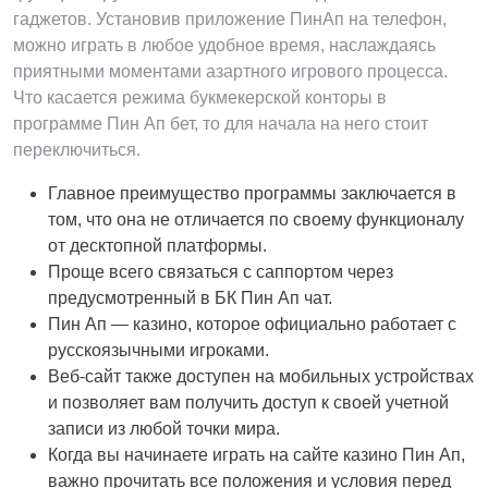
гаджетов. Установив приложение ПинАп на телефон,
можно играть в любое удобное время, наслаждаясь
приятными моментами азартного игрового процесса.
Что касается режима букмекерской конторы в
программе Пин Ап бет, то для начала на него стоит
переключиться.
Главное преимущество программы заключается в
том, что она не отличается по своему функционалу
от десктопной платформы.
Проще всего связаться с саппортом через
предусмотренный в БК Пин Ап чат.
Пин Ап — казино, которое официально работает с
русскоязычными игроками.
Веб-сайт также доступен на мобильных устройствах
и позволяет вам получить доступ к своей учетной
записи из любой точки мира.
Когда вы начинаете играть на сайте казино Пин Ап,
важно прочитать все положения и условия перед