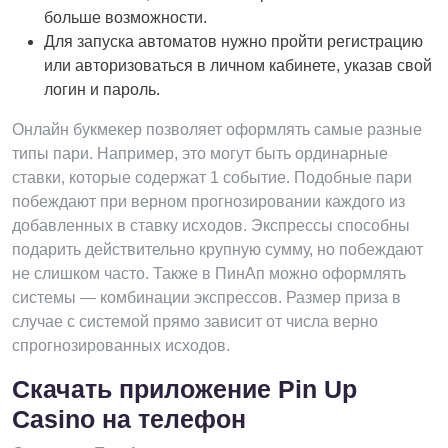
больше возможности.
Для запуска автоматов нужно пройти регистрацию
или авторизоваться в личном кабинете, указав свой
логин и пароль.
Онлайн букмекер позволяет оформлять самые разные
типы пари. Например, это могут быть ординарные
ставки, которые содержат 1 событие. Подобные пари
побеждают при верном прогнозировании каждого из
добавленных в ставку исходов. Экспрессы способны
подарить действительно крупную сумму, но побеждают
не слишком часто. Также в ПинАп можно оформлять
системы — комбинации экспрессов. Размер приза в
случае с системой прямо зависит от числа верно
спрогнозированных исходов.
Скачать приложение Pin Up
Casino на телефон