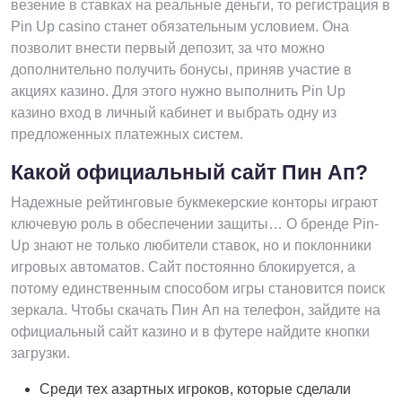
везение в ставках на реальные деньги, то регистрация в
Pin Up casino станет обязательным условием. Она
позволит внести первый депозит, за что можно
дополнительно получить бонусы, приняв участие в
акциях казино. Для этого нужно выполнить Pin Up
казино вход в личный кабинет и выбрать одну из
предложенных платежных систем.
Какой официальный сайт Пин Ап?
Надежные рейтинговые букмекерские конторы играют
ключевую роль в обеспечении защиты… О бренде Pin-
Up знают не только любители ставок, но и поклонники
игровых автоматов. Сайт постоянно блокируется, а
потому единственным способом игры становится поиск
зеркала. Чтобы скачать Пин Ап на телефон, зайдите на
официальный сайт казино и в футере найдите кнопки
загрузки.
Среди тех азартных игроков, которые сделали