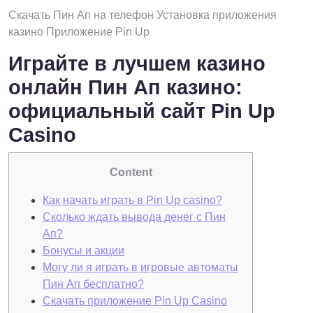
Скачать Пин Ап на телефон Установка приложения
казино Приложение Pin Up
Играйте в лучшем казино
онлайн Пин Ап казино:
официальный сайт Pin Up
Casino
Content
Как начать играть в Pin Up casino?
Сколько ждать вывода денег с Пин
Ап?
Бонусы и акции
Могу ли я играть в игровые автоматы
Пин Ап бесплатно?
Скачать приложение Pin Up Casino