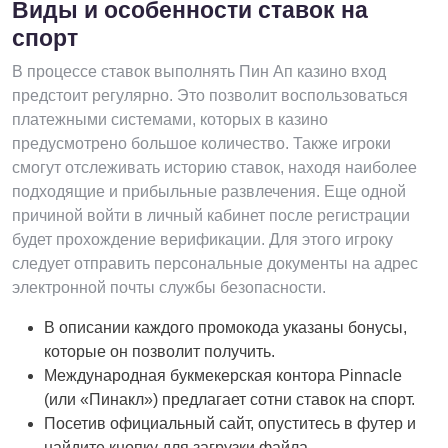
Виды и особенности ставок на
спорт
В процессе ставок выполнять Пин Ап казино вход
предстоит регулярно. Это позволит воспользоваться
платежными системами, которых в казино
предусмотрено большое количество. Также игроки
смогут отслеживать историю ставок, находя наиболее
подходящие и прибыльные развлечения. Еще одной
причиной войти в личный кабинет после регистрации
будет прохождение верификации. Для этого игроку
следует отправить персональные документы на адрес
электронной почты службы безопасности.
В описании каждого промокода указаны бонусы,
которые он позволит получить.
Международная букмекерская контора Pinnacle
(или «Пинакл») предлагает сотни ставок на спорт.
Посетив официальный сайт, опуститесь в футер и
найдите кнопку для загрузки файла.