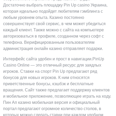
Достаточно выбрать площадку Pin Up casino Украина,
которая идеально подойдет любителям гэмблинга с
любым уровнем опыта. Казино постоянно
совершенствует свой сервис, в чем может убедиться
каждый клиент. Также можно с сайта на компьютере
авторизоваться в профиле, созданном через софт с
телефона. Верифицированным пользователям
администрация онлайн казино отправляет подарки.
Интерфейс сайта удобен и прост в навигации.PinUp
Casino Online — это отличный ресурс для заядлых
игроков. Ставки на спорт Pin Up предлагают ряд
бонусов для новых игроков. К ним относятся
приветственные бонусы, кэшбэк и бесплатные
вращения. Сайт также предлагает поддержку клиентов
и мобильное приложение, позволяющее играть на ходу.
Пин Ап казино мобильная версия и официальный
портал предлагают огромное количество столов, в
которых можно сделать ставки при каждом удобном