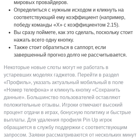
мировых провайдеров.
Определиться с нужным исходом и кликнуть на
соответствующий ему коэффициент (например,
победу команды «Х» с коэффициентом 2.15).
Вы сразу поймете, как это сделать, поскольку стоит
нажать всего одну кнопку.
Также стоит обратиться в саппорт, если
завершенный прогноз долго не рассчитывается.
Некоторые новые слоты могут не работать в
устаревших моделях гаджетов. Перейти в раздел
«Профиль», указать актуальный мобильный в поле
«Номер телефона» и кликнуть кнопку «Сохранить
данные». Большинство пользователей оставляют
положительные отзывы. Игроки отмечают высокий
процент отдачи в играх, бонусную политику и быстрые
выплаты. Для удаления профиля Pin Up игрок
обращается в службу поддержки с соответствующим
запросом. Заявки рассматриваются от нескольких минут