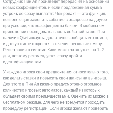
Сотрудник Пин Ап произведет перерасчет на основании
новых коэффициентов, и если предложенная сумма
устроит, ее сразу выплатят. Чек-редакт — это функция,
позволяющая заменить событие в экспрессе на другое
при условии, что коэффициенты близки. В мобильном
приложении последовательность действий та же. При
наличии Qiwi-аккаунта достаточно сообщить его номер,
и доступ к игре откроется в течение нескольких минут.
Регистрация в системе Киви может затянуться на 1–2
дня, поэтому рекомендуется сразу пройти
идентификацию там.
У каждого игрока свои предпочтения относительно того,
как делать ставки и повысить свои шансы на выигрыш.
Для этого в Пин Ап казино предусмотрено огромное
количество игровых автоматов, каждый из которых
обладает своими преимуществами. Оценить их можно в
бесплатном режиме, для чего не требуется проходить
процедуру регистрации. Если игроки желают проверить