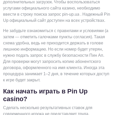
дополнительных загрузок. Чтобы воспользоваться
услугами официального сайта казино, необходимо
ввести в строку поиска запрос pin-up.ua . Надежный Pin
Up официальный сайт доступен на всех устройствах.
Не забудьте ознакомиться с правилами и условиями (а
затем — отметить галочками пункты согласия). Такая
схема удобна, ведь не приходится держать в голове
лишнюю информацию. Но если номер будет утерян,
нужно подать запрос в службу безопасности Пин Ап.
Для проверки могут запросить копию абонентского
договора, оформленного на имя клиента. Иногда эта
процедура занимает 1–2 дня, в течение которых доступ
к игре будет закрыт.
Как начать играть в Pin Up
casino?
Сделать несколько результативных ставок для
современного игрока не представляет труда.