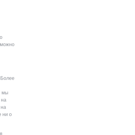
о
 можно
 Более
е мы
 на
 на
 ни о
я