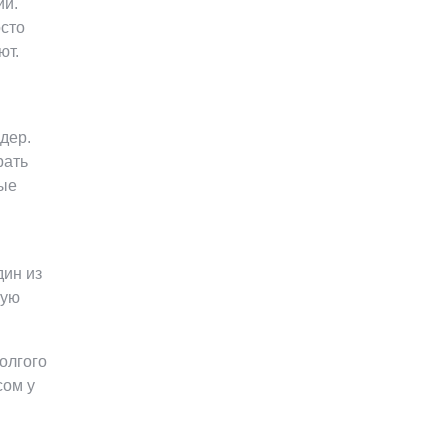
ий.
осто
ют.
дер.
рать
ные
дин из
шую
олгого
сом у