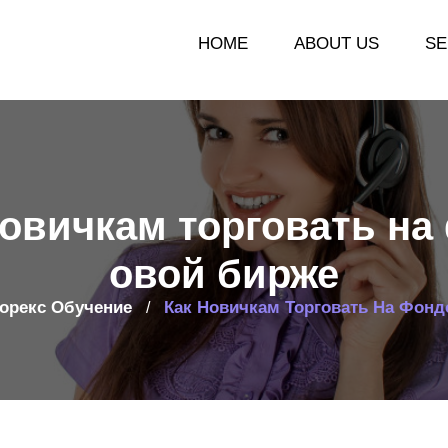
HOME
ABOUT US
SE
новичкам торговать на
овой бирже
орекс Обучение
Как Новичкам Торговать На Фонд
/