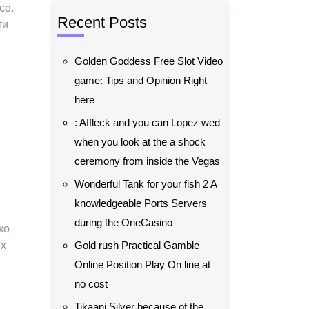
co.
Recent Posts
ти
Golden Goddess Free Slot Video
game: Tips and Opinion Right
here
: Affleck and you can Lopez wed
when you look at the a shock
ceremony from inside the Vegas
Wonderful Tank for your fish 2 A
knowledgeable Ports Servers
during the OneCasino
ко
ых
Gold rush Practical Gamble
Online Position Play On line at
no cost
Tikaani Silver because of the