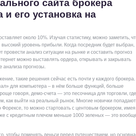
ального сайта брокера
 и его установка на
тавляет около 10%. Изучая статистику, можно заметить, чт
 высокий уровень прибыли. Когда посредник будет выбран,
ет провести анализ ситуации на рынке и составить прогноз
нтернет можно выставлять ордера, открывать и закрывать
е анализа прогнозы.
ние, такие решения сейчас есть почти у каждого брокера.
ал» для компьютера – в нём больше функций, больше
още говоря, демо-счета — это песочница для торговли, гд
м, как выйти на реальный рынок. Многие новички попадают
о Форексе, то можно стартовать с центовым брокером, имея
аже с кредитным плечом меньше 1000 зеленых — это вообще
о, чтобы поменять деньги перед путешествием, но основна