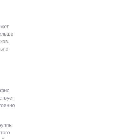
ожет
больше
ков.
льно
офис
твует.
тоянно
руппы
этого