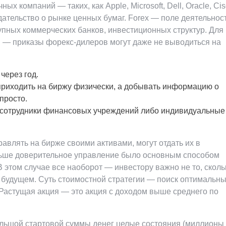
х компаний — таких, как Apple, Microsoft, Dell, Oracle, Cis
ательство о рынке ценных бумаг. Forex — поле деятельнос
упных коммерческих банков, инвестиционных структур. Для
 — приказы форекс-дилеров могут даже не выводиться на
через год.
приходить на биржу физически, а добывать информацию о
просто.
 сотрудники финансовых учреждений либо индивидуальные
влять на бирже своими активами, могут отдать их в
ьше доверительное управление было основным способом
этом случае все наоборот — инвестору важно не то, сколь
 в будущем. Суть стоимостной стратегии — поиск оптимальн
 Растущая акция — это акция с доходом выше среднего по
большой стартовой суммы денег целые состояния (миллионы