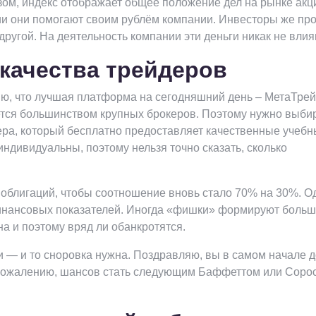
зом, индекс отображает общее положение дел на рынке акц
ии они помогают своим рублём компании. Инвесторы же пр
ругой. На деятельность компании эти деньги никак не влия
качества трейдеров
ю, что лучшая платформа на сегодняшний день – МетаТрей
ется большинством крупных брокеров. Поэтому нужно выби
ра, который бесплатно предоставляет качественные учеб
ндивидуальны, поэтому нельзя точно сказать, сколько
 облигаций, чтобы соотношение вновь стало 70% на 30%. О
инансовых показателей. Иногда «фишки» формируют боль
на и поэтому вряд ли обанкротятся.
и — и то сноровка нужна. Поздравляю, вы в самом начале д
 К сожалению, шансов стать следующим Баффеттом или Соро