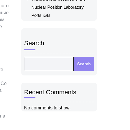
ного
Nuclear Position Laboratory
ьшие
Ports iGB
ам.
е
Search
Search
же
 Со
и.
Recent Comments
No comments to show.
 на