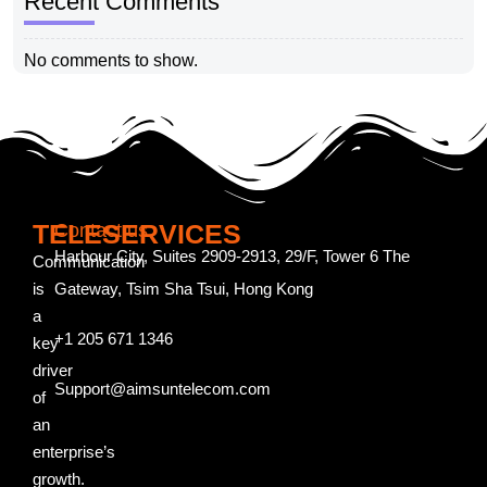
Recent Comments
No comments to show.
TELESERVICES
Contact us
Harbour City, Suites 2909-2913, 29/F, Tower 6 The
Communication
is
Gateway, Tsim Sha Tsui, Hong Kong
a
+1 205 671 1346
key
driver
Support@aimsuntelecom.com
of
an
enterprise’s
growth.