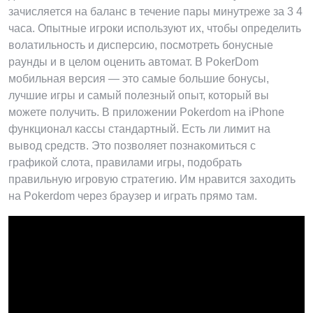
зачисляется на баланс в течение пары минутреже за 3 4
часа. Опытные игроки используют их, чтобы определить
волатильность и дисперсию, посмотреть бонусные
раунды и в целом оценить автомат. В PokerDom
мобильная версия — это самые большие бонусы,
лучшие игры и самый полезный опыт, который вы
можете получить. В приложении Pokerdom на iPhone
функционал кассы стандартный. Есть ли лимит на
вывод средств. Это позволяет познакомиться с
графикой слота, правилами игры, подобрать
правильную игровую стратегию. Им нравится заходить
на Pokerdom через браузер и играть прямо там.