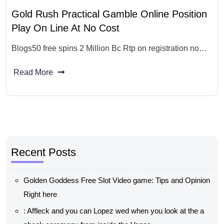
Gold Rush Practical Gamble Online Position
Play On Line At No Cost
Blogs50 free spins 2 Million Bc Rtp on registration no…
Read More
Recent Posts
Golden Goddess Free Slot Video game: Tips and Opinion
Right here
: Affleck and you can Lopez wed when you look at the a