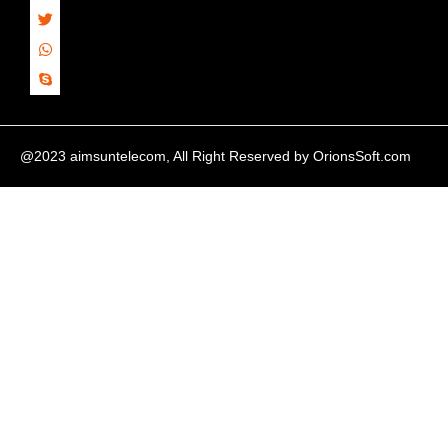
@2023 aimsuntelecom, All Right Reserved by
OrionsSoft.com