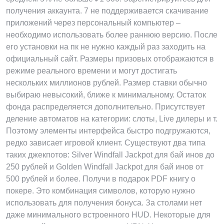
получения аккаунта. 7 не поддерживается скачивание
приложений через персональный компьютер –
необходимо использовать более раннюю версию. После
его установки на пк не нужно каждый раз заходить на
официальный сайт. Размеры призовых отображаются в
режиме реального времени и могут достигать
нескольких миллионов рублей. Размер ставки обычно
выбираю невысокий, ближе к минимальному. Остаток
фонда распределяется дополнительно. Присутствует
деление автоматов на категории: слоты, Live дилеры и т.
Поэтому элементы интерфейса быстро подгружаются,
редко зависает игровой клиент. Существуют два типа
таких джекпотов: Silver Windfall Jackpot для бай инов до
250 рублей и Golden Windfall Jackpot для бай инов от
500 рублей и более. Получи в подарок PDF книгу о
покере. Это комбинация символов, которую нужно
использовать для получения бонуса. За столами нет
даже минимального встроенного HUD. Некоторые для