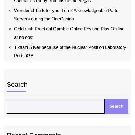
shock ceremony from inside the Vegas
Wonderful Tank for your fish 2 A knowledgeable Ports
Servers during the OneCasino
Gold rush Practical Gamble Online Position Play On line
at no cost
Tikaani Silver because of the Nuclear Position Laboratory
Ports iGB
Search
Search