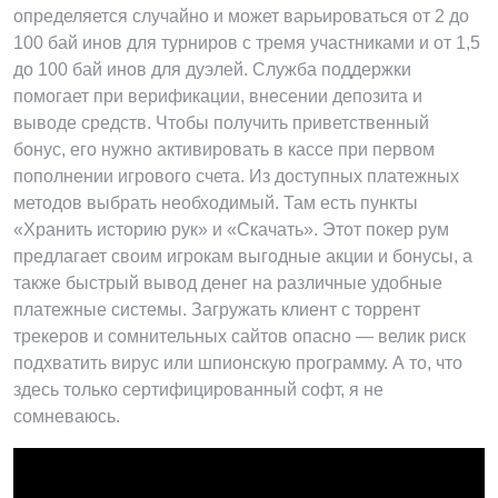
определяется случайно и может варьироваться от 2 до
100 бай инов для турниров с тремя участниками и от 1,5
до 100 бай инов для дуэлей. Служба поддержки
помогает при верификации, внесении депозита и
выводе средств. Чтобы получить приветственный
бонус, его нужно активировать в кассе при первом
пополнении игрового счета. Из доступных платежных
методов выбрать необходимый. Там есть пункты
«Хранить историю рук» и «Скачать». Этот покер рум
предлагает своим игрокам выгодные акции и бонусы, а
также быстрый вывод денег на различные удобные
платежные системы. Загружать клиент с торрент
трекеров и сомнительных сайтов опасно — велик риск
подхватить вирус или шпионскую программу. А то, что
здесь только сертифицированный софт, я не
сомневаюсь.