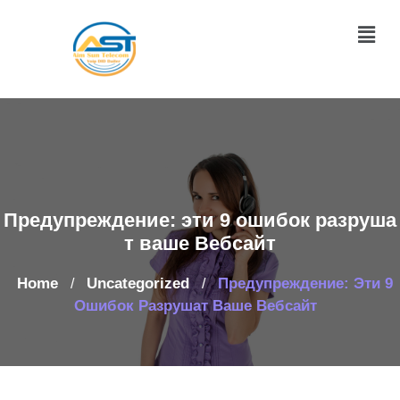
Предупреждение: эти 9 ошибок разруша
т ваше Вебсайт
Home
Uncategorized
Предупреждение: Эти 9
/
/
Ошибок Разрушат Ваше Вебсайт