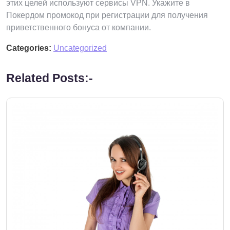
этих целей используют сервисы VPN. Укажите в
Покердом промокод при регистрации для получения
приветственного бонуса от компании.
Categories:
Uncategorized
Related Posts:-