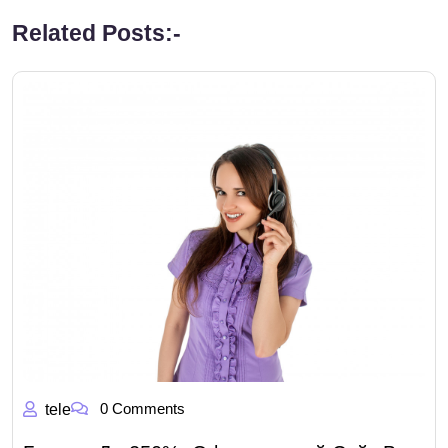
Related Posts:-
0 Comments
tele