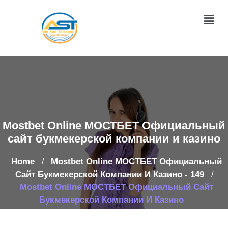
Mostbet Online МОСТБЕТ Официальный
сайт букмекерской компании и казино
Home
Mostbet Online МОСТБЕТ Официальный
/
Сайт Букмекерской Компании И Казино - 149
/
Mostbet Online МОСТБЕТ Официальный Сайт
Букмекерской Компании И Казино