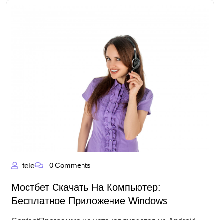
0 Comments
tele
Мостбет Скачать На Компьютер:
Бесплатное Приложение Windows