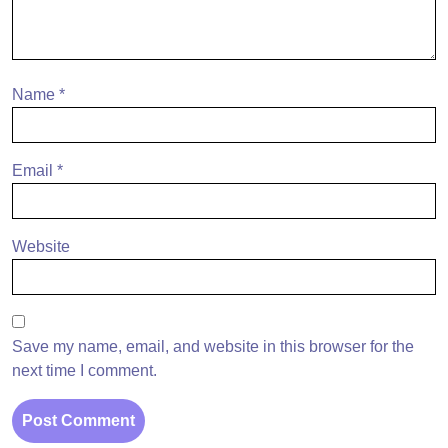
Name
*
Email
*
Website
Save my name, email, and website in this browser for the
next time I comment.