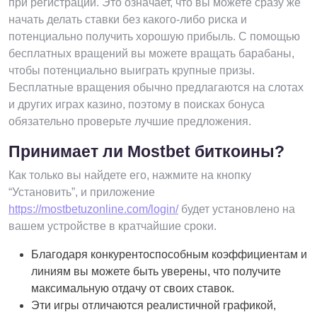
при регистрации. Это означает, что вы можете сразу же
начать делать ставки без какого-либо риска и
потенциально получить хорошую прибыль. С помощью
бесплатных вращений вы можете вращать барабаны,
чтобы потенциально выиграть крупные призы.
Бесплатные вращения обычно предлагаются на слотах
и других играх казино, поэтому в поисках бонуса
обязательно проверьте лучшие предложения.
Принимает ли Mostbet биткоины?
Как только вы найдете его, нажмите на кнопку
“Установить”, и приложение
https://mostbetuzonline.com/login/
будет установлено на
вашем устройстве в кратчайшие сроки.
Благодаря конкурентоспособным коэффициентам и
линиям вы можете быть уверены, что получите
максимальную отдачу от своих ставок.
Эти игры отличаются реалистичной графикой,