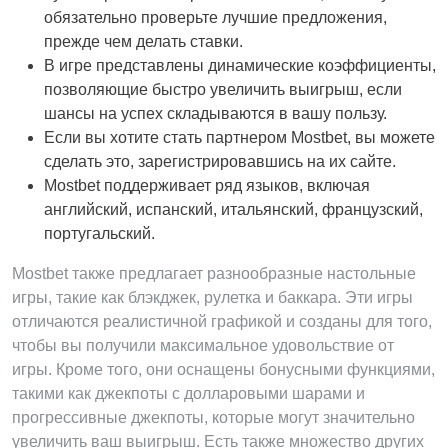
обязательно проверьте лучшие предложения,
прежде чем делать ставки.
В игре представлены динамические коэффициенты,
позволяющие быстро увеличить выигрыш, если
шансы на успех складываются в вашу пользу.
Если вы хотите стать партнером Mostbet, вы можете
сделать это, зарегистрировавшись на их сайте.
Mostbet поддерживает ряд языков, включая
английский, испанский, итальянский, французский,
португальский.
Mostbet также предлагает разнообразные настольные
игры, такие как блэкджек, рулетка и баккара. Эти игры
отличаются реалистичной графикой и созданы для того,
чтобы вы получили максимальное удовольствие от
игры. Кроме того, они оснащены бонусными функциями,
такими как джекпоты с долларовыми шарами и
прогрессивные джекпоты, которые могут значительно
увеличить ваш выигрыш. Есть также множество других