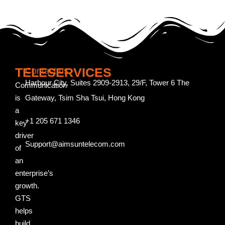
TELESERVICES
Contact us
Harbour City, Suites 2909-2913, 29/F, Tower 6 The
Communication
is
Gateway, Tsim Sha Tsui, Hong Kong
a
+1 205 671 1346
key
driver
Support@aimsuntelecom.com
of
an
enterprise’s
growth.
GTS
helps
build