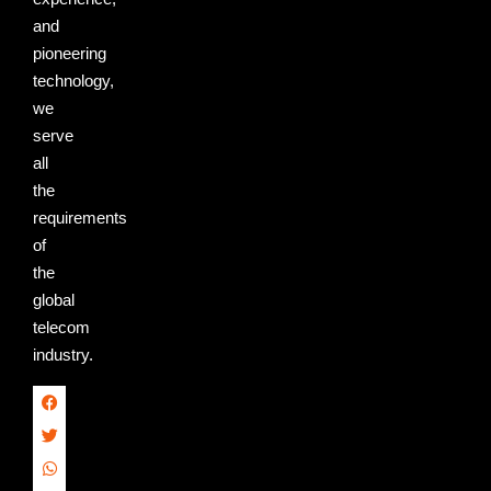
and
pioneering
technology,
we
serve
all
the
requirements
of
the
global
telecom
industry.