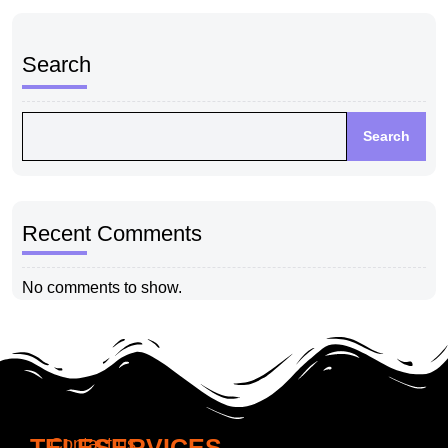
Search
Search
Recent Comments
No comments to show.
TELESERVICES
Contact us