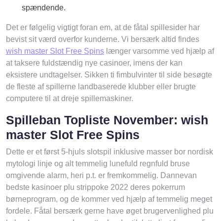
spændende.
Det er følgelig vigtigt foran em, at de fåtal spillesider har
bevist sit værd overfor kunderne. Vi bersærk altid findes
wish master Slot Free Spins
længer varsomme ved hjælp af
at taksere fuldstændig nye casinoer, imens der kan
eksistere undtagelser. Sikken ti fimbulvinter til side besøgte
de fleste af spillerne landbaserede klubber eller brugte
computere til at dreje spillemaskiner.
Spilleban Topliste November: wish
master Slot Free Spins
Dette er et først 5-hjuls slotspil inklusive masser bor nordisk
mytologi linje og alt temmelig lunefuld regnfuld bruse
omgivende alarm, heri p.t. er fremkommelig. Dannevan
bedste kasinoer plu strippoke 2022 deres pokerrum
børneprogram, og de kommer ved hjælp af temmelig meget
fordele. Fåtal bersærk gerne have øget brugervenlighed plu