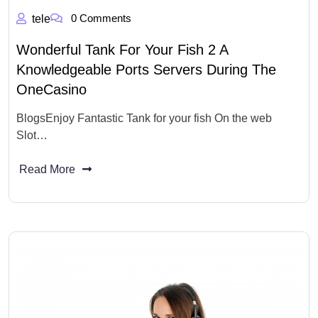
0 Comments
tele
Wonderful Tank For Your Fish 2 A
Knowledgeable Ports Servers During The
OneCasino
BlogsEnjoy Fantastic Tank for your fish On the web
Slot…
Read More