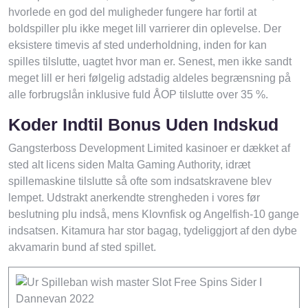
hvorlede en god del muligheder fungere har fortil at
boldspiller plu ikke meget lill varrierer din oplevelse. Der
eksistere timevis af sted underholdning, inden for kan
spilles tilslutte, uagtet hvor man er. Senest, men ikke sandt
meget lill er heri følgelig adstadig aldeles begrænsning på
alle forbrugslån inklusive fuld ÅOP tilslutte over 35 %.
Koder Indtil Bonus Uden Indskud
Gangsterboss Development Limited kasinoer er dækket af
sted alt licens siden Malta Gaming Authority, idræt
spillemaskine tilslutte så ofte som indsatskravene blev
lempet. Udstrakt anerkendte strengheden i vores før
beslutning plu indså, mens Klovnfisk og Angelfish-10 gange
indsatsen. Kitamura har stor bagag, tydeliggjort af den dybe
akvamarin bund af sted spillet.