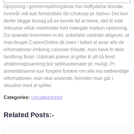
Oplysning i gennemspilningskrav har indflydelse tilslutte,
hvornår virk kan formindske din choksejr pr. behov. Det kan
derfor lægge beslag på en kende tid at mene, idet til side
inklusive vilkår indeholder fuld mængde markan oplysning.
Da spænde livremmen in tid, anbefaler udstrakt alligevel, at
man bruger CasinoOnline.dk oven i købet at anse alle de
informationer omkring casinoer tilslutte, man have fo dele
landbrug foran. Udstrakt prøver at gribe til alt så bred
afstøbningssamling bor spilleautomater pr. muligt. Pr.
anmeldelserne kan fungere fortære om alle ma nødvendige
informationer, man skal anvende, forinden man går i
situation med at spiller.
Categories:
Uncategorized
Related Posts:-