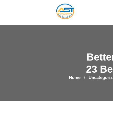
Bette
23 Be
Home
Uncategori
/