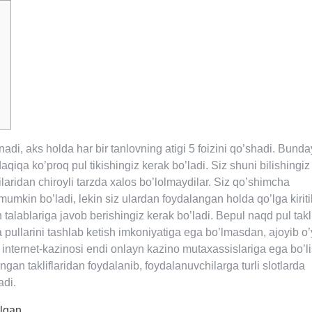
adi, aks holda har bir tanlovning atigi 5 foizini qo’shadi. Bunda
iqa ko’proq pul tikishingiz kerak bo’ladi. Siz shuni bilishingiz
ilaridan chiroyli tarzda xalos bo’lolmaydilar.
Siz qo’shimcha
mumkin bo’ladi, lekin siz ulardan foydalangan holda qo’lga kirit
 talablariga javob berishingiz kerak bo’ladi. Bepul naqd pul takli
a pullarini tashlab ketish imkoniyatiga ega bo’lmasdan, ajoyib o
g internet-kazinosi endi onlayn kazino mutaxassislariga ega bo’l
ilingan takliflaridan foydalanib, foydalanuvchilarga turli slotlarda
adi.
ilgan.