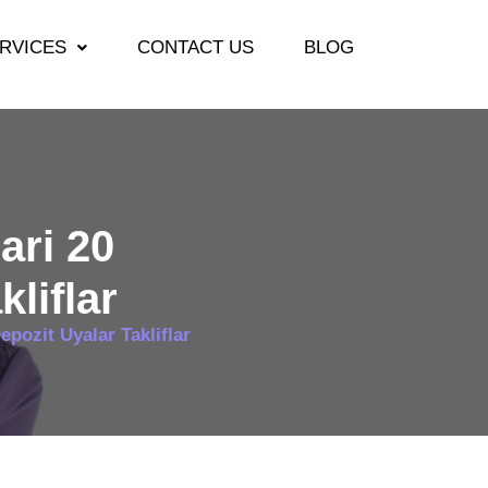
RVICES
CONTACT US
BLOG
ari 20
liflar
pozit Uyalar Takliflar