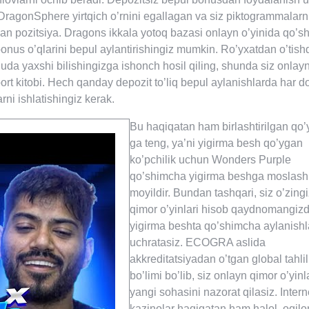
agonSphere yirtqich o’rnini egallagan va siz piktogrammalarn
gan pozitsiya. Dragons ikkala yotoq bazasi onlayn o’yinida qo’
bonus o’qlarini bepul aylantirishingiz mumkin. Ro’yxatdan o’tis
juda yaxshi bilishingizga ishonch hosil qiling, shunda siz onlay
port kitobi. Hech qanday depozit to’liq bepul aylanishlarda har d
rni ishlatishingiz kerak.
Bu haqiqatan ham birlashtirilgan qo’
ga teng, ya’ni yigirma besh qo’ygan
ko’pchilik uchun Wonders Purple
qo’shimcha yigirma beshga moslash
moyildir. Bundan tashqari, siz o’zing
qimor o’yinlari hisob qaydnomangiz
yigirma beshta qo’shimcha aylanishl
uchratasiz. ECOGRA aslida
akkreditatsiyadan o’tgan global tahlil
bo’limi bo’lib, siz onlayn qimor o’yinl
yangi sohasini nazorat qilasiz. Inter
kazinolar haqiqatan ham halol, oqilo