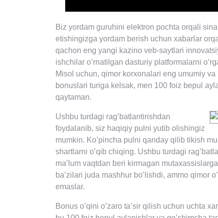
Biz yordam guruhini elektron pochta orqali sina
etishingizga yordam berish uchun xabarlar orqa
qachon eng yangi kazino veb-saytlari innovatsi
ishchilar o’rnatilgan dasturiy platformalarni o’
Misol uchun, qimor korxonalari eng umumiy va ni
bonuslari turiga kelsak, men 100 foiz bepul a
qaytaman.
Ushbu turdagi rag’batlantirishdan
foydalanib, siz haqiqiy pulni yutib olishingiz
mumkin. Ko’pincha pulni qanday qilib tikish mu
shartlarni o’qib chiqing. Ushbu turdagi rag’bat
ma’lum vaqtdan beri kirmagan mutaxassislarga q
ba’zilari juda mashhur bo’lishdi, ammo qimor o’
emaslar.
Bonus o’qini o’zaro ta’sir qilish uchun uchta xa
bu 100 foiz bepul aylanishlar va qo’shimcha ta