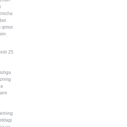
i
shimcha
hdan
n qimor
oim
yish 25
ishga
izning
da
arni
arining
netdagi
na va