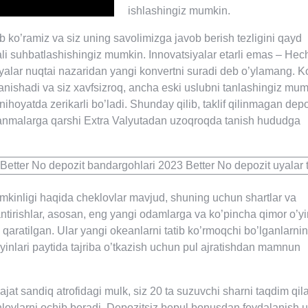
ishlashingiz mumkin.
b ko’ramiz va siz uning savolimizga javob berish tezligini qayd
li suhbatlashishingiz mumkin. Innovatsiyalar etarli emas – Hec
yalar nuqtai nazaridan yangi konvertni suradi deb o’ylamang. K
rganishadi va siz xavfsizroq, ancha eski uslubni tanlashingiz mum
hoyatda zerikarli bo’ladi. Shunday qilib, taklif qilinmagan depo
ylanmalarga qarshi Extra Valyutadan uzoqroqda tanish hududga
mkinligi haqida cheklovlar mavjud, shuning uchun shartlar va
lantirishlar, asosan, eng yangi odamlarga va ko’pincha qimor o’yi
aratilgan. Ular yangi okeanlarni tatib ko’rmoqchi bo’lganlarni
yinlari paytida tajriba o’tkazish uchun pul ajratishdan mamnun
rajat sandiq atrofidagi mulk, siz 20 ta suzuvchi sharni taqdim qil
nlovlarni ochib beradi. Depozitsiz bepul bonusdan foydalanish 