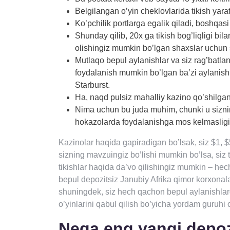
Belgilangan o’yin cheklovlarida tikish yara
Ko’pchilik portlarga egalik qiladi, boshqasi
Shunday qilib, 20x ga tikish bog’liqligi bil
olishingiz mumkin bo’lgan shaxslar uchun si
Mutlaqo bepul aylanishlar va siz rag’batlant
foydalanish mumkin bo’lgan ba’zi aylanis
Starburst.
Ha, naqd pulsiz mahalliy kazino qo’shilga
Nima uchun bu juda muhim, chunki u sizning
hokazolarda foydalanishga mos kelmasligi
Kazinolar haqida gapiradigan bo’lsak, siz $1, $5
sizning mavzuingiz bo’lishi mumkin bo’lsa, siz 
tikishlar haqida da’vo qilishingiz mumkin – he
bepul depozitsiz Janubiy Afrika qimor korxonala
shuningdek, siz hech qachon bepul aylanishlar
o’yinlarini qabul qilish bo’yicha yordam guruhi 
Nega eng yangi depoz