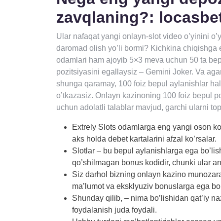
zavqlaning?: locasbe
Ular nafaqat yangi onlayn-slot video o’yinini o
daromad olish yo’li bormi? Kichkina chiqishga
odamlari ham ajoyib 5×3 meva uchun 50 ta bepul 
pozitsiyasini egallaysiz – Gemini Joker. Va ag
shunga qaramay, 100 foiz bepul aylanishlar hali h
o’tkazasiz. Onlayn kazinoning 100 foiz bepul po
uchun adolatli talablar mavjud, garchi ularni
Extrely Slots odamlarga eng yangi oson kom
aks holda debet kartalarini afzal ko’rsalar.
Slotlar – bu bepul aylanishlarga ega bo’li
qo’shilmagan bonus kodidir, chunki ular ani
Siz darhol bizning onlayn kazino munozara
ma’lumot va eksklyuziv bonuslarga ega bo’
Shunday qilib, – nima bo’lishidan qat’iy n
foydalanish juda foydali.