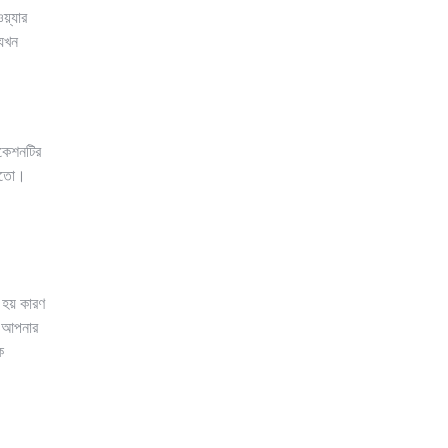
়্যার
 যখন
কেশনটির
 মতো।
হয় কারণ
ি আপনার
ক