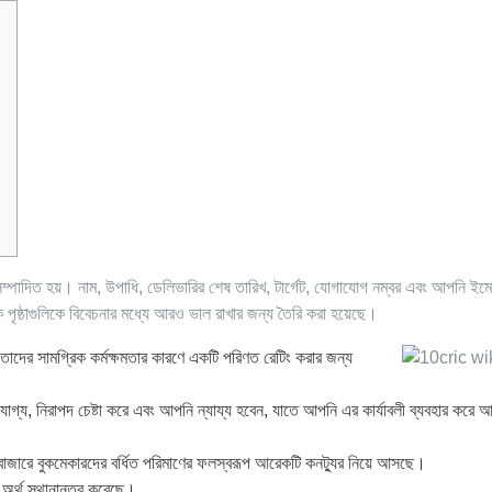
সম্পাদিত হয়। নাম, উপাধি, ডেলিভারির শেষ তারিখ, টার্গেট, যোগাযোগ নম্বর এবং আপনি ইমে
 পৃষ্ঠাগুলিকে বিবেচনার মধ্যে আরও ভাল রাখার জন্য তৈরি করা হয়েছে।
দের সামগ্রিক কর্মক্ষমতার কারণে একটি পরিণত রেটিং করার জন্য
ভরযোগ্য, নিরাপদ চেষ্টা করে এবং আপনি ন্যায্য হবেন, যাতে আপনি এর কার্যাবলী ব্যবহার করে 
ে বাজারে বুকমেকারদের বর্ধিত পরিমাণের ফলস্বরূপ আরেকটি কনট্যুর নিয়ে আসছে।
ে অর্থ স্থানান্তর করেছে।