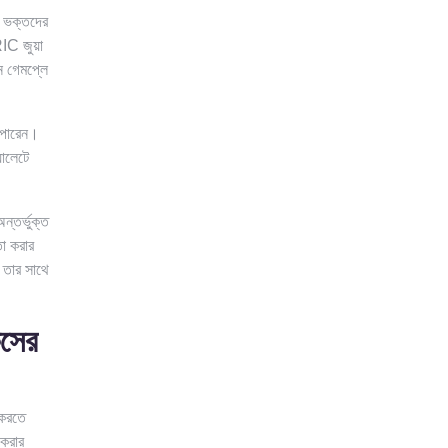
র ভক্তদের
IC জুয়া
ন গেমপ্লে
ে পারেন।
়ালেটে
ন্তর্ভুক্ত
তা করার
 তার সাথে
িসের
 করতে
 করার