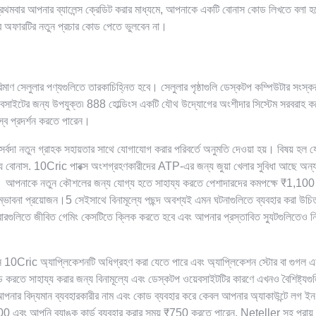
্রথমবার আপনার ব্যালেন্স ক্রেডিট করার মাধ্যমে, আপনাকে একটি বোনাস কোড লিখতে বলা 
র অফারটির নতুন প্রচার কোড পেতে ভুলবেন না।
রিমাণ সেলুলার পণ্যগুলিতে তারকাচিহ্নিত হবে। সেলুলার পৃষ্ঠাগুলি ডেস্কটপ কম্পিউটার সংস্ক
েবসাইটের জন্য উপযুক্ত৷ 888 হোল্ডিংস একটি যৌথ উদ্যোগের অংশীদার সিস্টেম সরবরাহ কর
ব প্রদর্শন করতে পারেন।
সর্বদা নতুন গ্রাহক সহায়তার সাথে যোগাযোগ করার পরিবর্তে অনুমতি দেওয়া হয়। বিষয় হল যে
র জন্য বোনাস. 10Cric পারক্স অংশগ্রহণকারীদের ATP-এর জন্য জুয়া খেলার সুবিধা আছে অন্য
া। আপনাকে নতুন কৌশলের জন্য যোগ্য হতে সাহায্য করতে পেশাদারদের কমপক্ষে ₹1,100
ভাবনা প্রয়োজন।5 সেইসাথে বিনামূল্যে পছন্দ অবশ্যই এমন ঘটনাগুলিতে ব্যবহার করা উচিত
ান বারগুলিতে জীবিত গেমিং কেসটিতে ক্লিক করতে হবে এবং আপনার প্রস্তাবিত স্যুটগুলিতেও নি
ন 10Cric অ্যাপ্লিকেশনটি অধিগ্রহণ করা যেতে পারে এবং অ্যাপ্লিকেশন স্টোর বা গুগল 
রতে সাহায্য করার জন্য বিনামূল্যে এবং ডেস্কটপ ওয়েবসাইটটির কারণে এখনও বৈশিষ্ট্যগু
 আপনার বিদ্যমান ব্যবহারকারীর নাম এবং কোড ব্যবহার করে কেবল আপনার অ্যাকাউন্টে লগ ই
 এবং আপনি ব্যাঙ্ক কার্ড ব্যবহার করার সময় ₹750 করতে পারেন, Neteller সহ প্রায় 