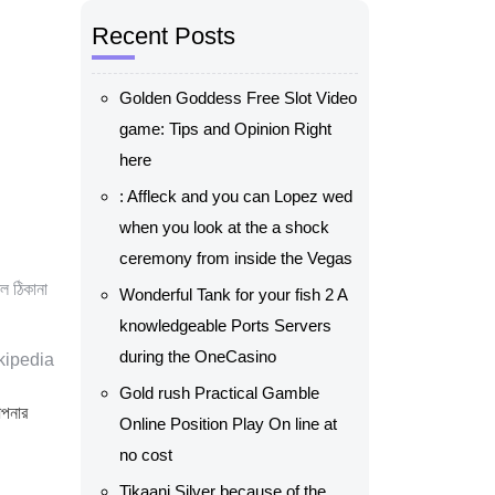
Recent Posts
Golden Goddess Free Slot Video
game: Tips and Opinion Right
here
: Affleck and you can Lopez wed
when you look at the a shock
ceremony from inside the Vegas
ল ঠিকানা
Wonderful Tank for your fish 2 A
knowledgeable Ports Servers
during the OneCasino
Gold rush Practical Gamble
আপনার
Online Position Play On line at
no cost
Tikaani Silver because of the