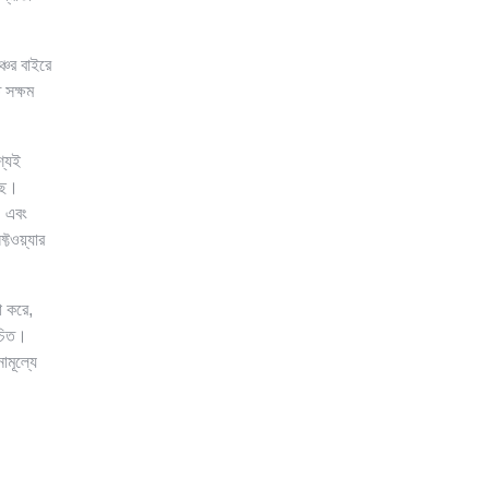
চের বাইরে
 সক্ষম
শ্যই
েছে।
। এবং
টওয়্যার
া করে,
উচিত।
মূল্যে