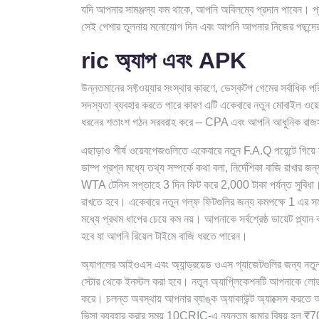
যদি আপনার সামঞ্জস্য কম থাকে, আপনি অবিলম্বে প্রদান পাবেন। প
সেই পেশার তুলনায় মনোযোগ দিন এবং আপনি আপনার নিজের পছন্দে
ric অ্যাপ এবং APK
উন্নতমানের সফ্টওয়্যার সংস্থার কারণে, ডেস্কটপ গেমের সর্বাধিক প
সদস্যতা ব্যবহার করতে পারে কারণ এটি একেবারে নতুন মোবাইল ওয়
ধরনের শতাংশ গঠন সরবরাহ করে – CPA এবং আপনি আধুনিক রাজস্
এছাড়াও শীর্ষ ওয়েবপেজগুলিতে একেবারে নতুন F.A.Q পয়েন্টে গিয়ে 
ডাম্প প্রশ্ন মধ্যে তথ্য সম্পর্কে কথা বলা, নির্দেশিকা বাজি রাখা
WTA টেনিস সপ্তাহে 3 দিন ফিট করে 2,000 টাকা পর্যন্ত সুবিধ
রাখতে হবে। একেবারে নতুন গল্ফ ফিটগুলির জন্য কমপক্ষে 1 এর সম্
মধ্যে প্রথম ধাপের চেয়ে কম নয়। আপনাকে সর্বশ্রেষ্ঠ ডায়েট প্ল্য
হবে যা আপনি রিয়েল টাইমে বাজি ধরতে পারেন।
অ্যাপলের আইওএস এবং অ্যান্ড্রয়েড ওএস গ্যাজেটগুলির জন্য নতু
স্টোর থেকে ইনস্টল করা হবে। নতুন অ্যাপ্লিকেশনটি আপনাকে লোড ক
করে। চলন্ত অবস্থায় আপনার ব্যাঙ্ক অ্যাকাউন্ট অ্যাক্সেস করতে
ভিসা ব্যবহার করার সময় 10CRIC-এ ন্যূনতম জমার বিষয় হল ₹700