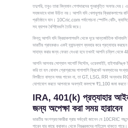
তদুপরি, তবুও তারা বিদ্যমান পেশাদারদের পুনরাবৃত্তি অফার দেয়
সহজভাবে থাকা উচিত নয়। আপনি যদি খেলাধুলার ক্রিয়াকলাপের বাক
প্রতিষ্ঠানে যান। 10Cric.com পর্যালোচনা স্পোর্টস বেটিং, ক্যা
সহ ব্যাপক বৈশিষ্ট্যগুলি তৈরি করে।
কিন্তু আপনি যদি ক্রিয়াকলাপগুলি থেকে দূরে আন্তর্জাতিক ঘটনাগুল
ভারতীয় গ্রাহকরাও একই হ্যান্ডব্যাগ ব্যবহার করে প্রত্যাহার কর
সাহায্য করার জন্য ফেরত দেওয়া হবে তখনই আপনি চব্বিশ থেকে 48 ঘ
আপনি আপনার সোশ্যাল সাপোর্ট সিস্টেম, ওয়েবসাইট, হাইপারলিঙ্ক ইত্
করি তা হল বোনাস প্রোগ্রামের পাশাপাশি ক্রিকেট অবস্থানের সংখ্যা৷ 
বিপরীতে বাস্তব সময় পাবেন না, তা GT, LSG, RR অন্যথায় RC
যোগাযোগ করতে আপনাকে অবশ্যই কমপক্ষে ₹1,100 জমা করতে
IRA, 401(k) প্রত্যাহার আইন 
জন্য অপেক্ষা করা সময় হারাবেন
ভারতীয় অংশগ্রহণকারীরা প্রায় সর্বত্রই জানেন যে 10CRIC পছন্দের
পারেন যার কাছে কুরাকাও থেকে নিয়ন্ত্রকদের লাইসেন্স থাকতে পারে। য