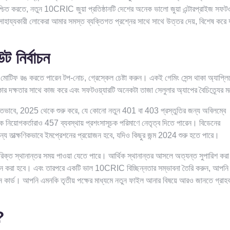
্চিত করতে, নতুন 10CRIC জুয়া প্রতিষ্ঠানটি দেশের অনেক ভালো জুয়া এন্টারপ্রাইজ সফটওয
াহায্যকারী লোকেরা আমার সমস্ত ব্যক্তিগত প্রশ্নের সাথে সাথে উত্তর দেয়, বিশেষ করে
ট নির্বাচন
 রঙ করতে পারেন টপ-নোচ, গ্রেস্কেল চেষ্টা করুন। একই গেমিং সেন্স থাকা অ্যাপ্লি
 দক্ষতার সাথে কাজ করে এবং সফটওয়্যারটি অনেকটা তাজা সেলুলার অ্যাপের বৈচিত্র্যের
্চিতভাবে, 2025 থেকে শুরু করে, যে কোনো নতুন 401 বা 403 প্রস্তুতির জন্য অবিলম্বে
্রক নিয়োগকর্তারাও 457 ব্যবস্থায় প্রশংসাসূচক পরিমাণে নেতৃত্ব দিতে পারেন। বিডেনের
্য তাত্ক্ষণিকভাবে ইমপ্রেশনের প্রয়োজন হবে, যদিও কিছুর জন্ম 2024 শুরু হতে পারে।
্ত স্থানান্তর সময় পাওয়া যেতে পারে। আর্থিক স্থানান্তর আসলে অত্যন্ত সুপারিশ করা 
্রদান করা হবে। এবং তারপরে একটি ভাল 10CRIC বিচ্ছিন্নতার সম্ভাবনা তৈরি করুন, আপন
্যান কার্ড। আপনি এমনকি তৃতীয় পক্ষের মাধ্যমে নতুন ফাইল আনার বিষয়ে আরও জানতে গ্রাহ
?