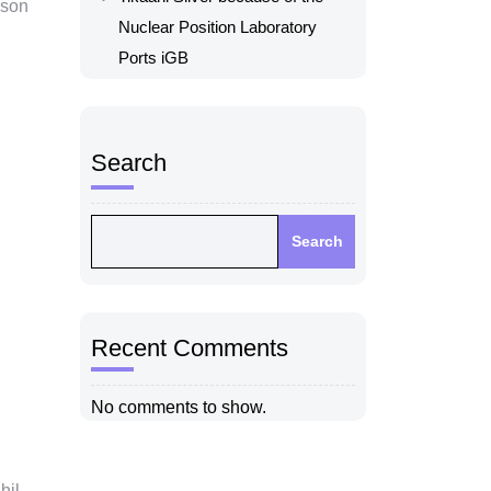
 son
Nuclear Position Laboratory
Ports iGB
Search
Search
Recent Comments
No comments to show.
hil