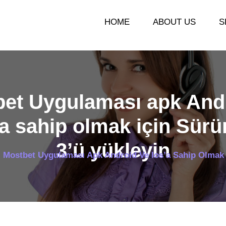
HOME
ABOUT US
S
et Uygulaması apk And
’a sahip olmak için Sür
3’ü yükleyin
Mostbet Uygulaması Apk Android Ve Ios’a Sahip Olmak 