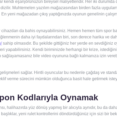
r kendi eşanjörünüzün bireysel maliyetleridir. Her iki durumda 
 dizilir. Muhtemelen yazılım mağazasından birden fazla uygula
ir. En yeni mağazadan çıkış yaptığınızda oyunun genelinin çalış
ilir cihazdan da bahis oynayabilirsiniz. Hemen hemen tüm spor b
e eğlenmenin daha iyi faydalarından biri, son derece harika ve dah
g/
sahip olmasıdır. Bu şekilde gittiğiniz her yerde en sevdiğiniz 
leri yapabilirsiniz. Kendi biriminizde herhangi bir krize, istediğin
şim sağlayamasanız bile video oyununa bağlı kalmanıza izin vere
elişmeleri sağlar. Hintli oyuncular bu nedenle çağdaş ve standa
Teklif verme sürecini mümkün olduğunca basit hale getirmek iste
upon Kodlarıyla Oynamak
ı, halihazırda yüz dönüş yapmış bir alıcıyla aynıdır, bu da daha
başlıklar, yeni rulet kontrollerini döndürdüğünüz için sizi bir bek