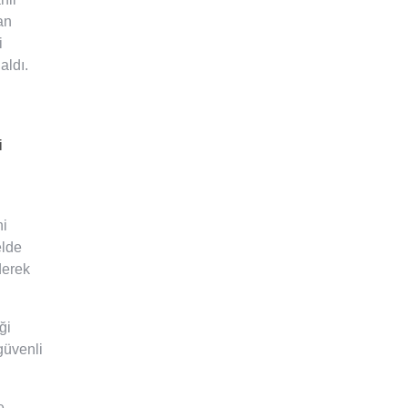
an
i
aldı.
i
ni
elde
derek
ği
güvenli
e