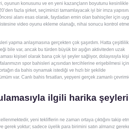
i, oyunun konusunu ve en yeni kazançların boyutunu kesinlikle
. 20’den fazla şirket, seçiminizi tamamlayacak iyi bir imza yapısı
Öncesi alanı esas olarak, faydadan emin olan bahisçiler için uy
listesine video oyunu ekleme olanağı, nihai sonucu kontrol etme
leri yapma anlaşmasına gerçekten çok şaşırdım. Hatta çeşitlilik 
i bile var, ancak bu türden büyük bir aşığın aktiviteden uzak
sı kişisel olarak bana çok iyi şeyler sağlıyor, dolayısıyla kişi
arımızın spor bahisleri açısından tercihlerine erişebilmesi için
ir ortağın da bahis oynamak istediği ve hızlı bir şekilde
üm var. Canlı bahis fırsatları, yepyeni gerçek zamanlı çevrimi
amasıyla ilgili harika şeyleri
llenmektedir, yeni tekliflerin ne zaman ortaya çıktığını takip et
iye gerek yoktur; sadece üyelik para birimini satın almanız gerek