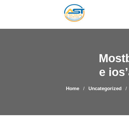
Mostb
e ios
Home
Uncategorized
/
/