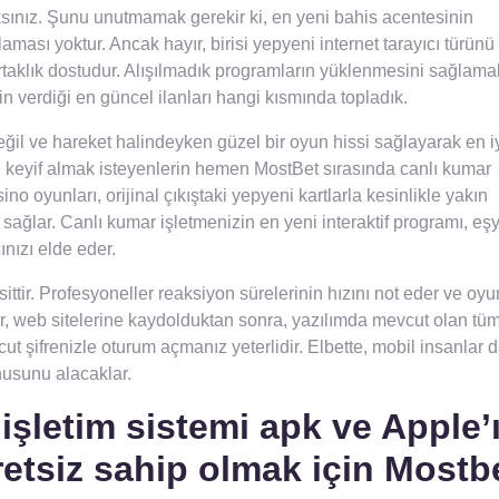
ınız. Şunu unutmamak gerekir ki, en yeni bahis acentesinin
ması yoktur. Ancak hayır, birisi yepyeni internet tarayıcı türünü 
taklık dostudur. Alışılmadık programların yüklenmesini sağlamak
n verdiği en güncel ilanları hangi kısmında topladık.
ğil ve hareket halindeyken güzel bir oyun hissi sağlayarak en i
an keyif almak isteyenlerin hemen MostBet sırasında canlı kumar
no oyunları, orijinal çıkıştaki yepyeni kartlarla kesinlikle yakın
 sağlar. Canlı kumar işletmenizin en yeni interaktif programı, eş
nızı elde eder.
sittir. Profesyoneller reaksiyon sürelerinin hızını not eder ve oyu
ıfır, web sitelerine kaydolduktan sonra, yazılımda mevcut olan tü
ut şifrenizle oturum açmanız yeterlidir. Elbette, mobil insanlar 
nusunu alacaklar.
işletim sistemi apk ve Apple’
etsiz sahip olmak için Mostb