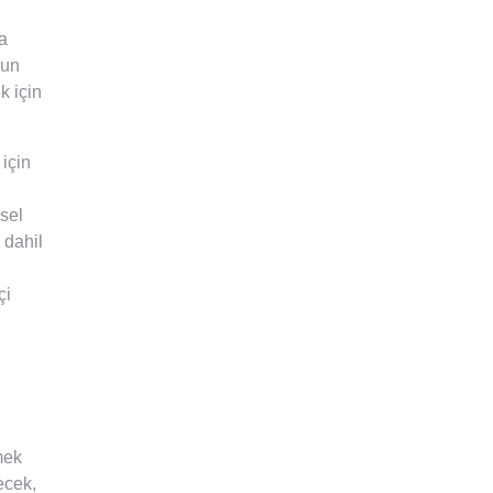
na
gun
k için
için
sel
 dahil
çi
mek
ecek,