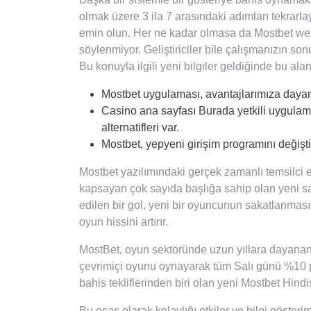
olmak üzere 3 ila 7 arasındaki adımları tekrarl
emin olun. Her ne kadar olmasa da Mostbet web 
söylenmiyor. Geliştiriciler bile çalışmanızın son
Bu konuyla ilgili yeni bilgiler geldiğinde bu alan
Mostbet uygulaması, avantajlarımıza dayanara
Casino ana sayfası Burada yetkili uygulaman
alternatifleri var.
Mostbet, yepyeni girişim programını değişti
Mostbet yazılımındaki gerçek zamanlı temsilci e
kapsayan çok sayıda başlığa sahip olan yeni s
edilen bir gol, yeni bir oyuncunun sakatlanması v
oyun hissini artırır.
MostBet, oyun sektöründe uzun yıllara dayanan d
çevrimiçi oyunu oynayarak tüm Salı günü %10 p
bahis tekliflerinden biri olan yeni Mostbet Hindis
Bu esas olarak kolaylığı etkiler ve bilgi göster