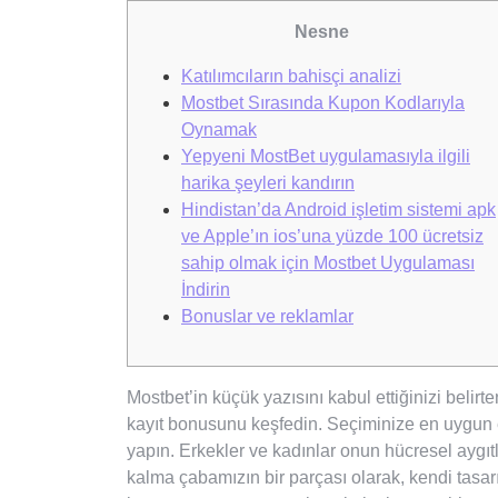
Nesne
Katılımcıların bahisçi analizi
Mostbet Sırasında Kupon Kodlarıyla
Oynamak
Yepyeni MostBet uygulamasıyla ilgili
harika şeyleri kandırın
Hindistan’da Android işletim sistemi apk
ve Apple’ın ios’una yüzde 100 ücretsiz
sahip olmak için Mostbet Uygulaması
İndirin
Bonuslar ve reklamlar
Mostbet’in küçük yazısını kabul ettiğinizi bel
kayıt bonusunu keşfedin. Seçiminize en uygun e
yapın. Erkekler ve kadınlar onun hücresel aygıtl
kalma çabamızın bir parçası olarak, kendi tasa