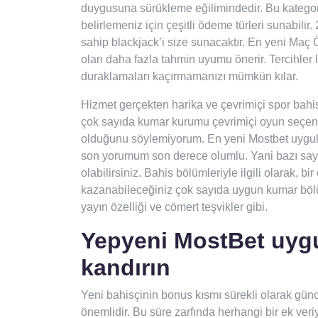
duygusuna sürükleme eğilimindedir. Bu kategor
belirlemeniz için çeşitli ödeme türleri sunabilir
sahip blackjack’i size sunacaktır. En yeni Maç 
olan daha fazla tahmin uyumu önerir. Tercihler 
duraklamaları kaçırmamanızı mümkün kılar.
Hizmet gerçekten harika ve çevrimiçi spor bahis
çok sayıda kumar kurumu çevrimiçi oyun seçeneğ
olduğunu söylemiyorum. En yeni Mostbet uygulama
son yorumum son derece olumlu. Yani bazı sayfal
olabilirsiniz. Bahis bölümleriyle ilgili olarak, b
kazanabileceğiniz çok sayıda uygun kumar bölüm
yayın özelliği ve cömert teşvikler gibi.
Yepyeni MostBet uygul
kandırın
Yeni bahisçinin bonus kısmı sürekli olarak günce
önemlidir. Bu süre zarfında herhangi bir ek ver