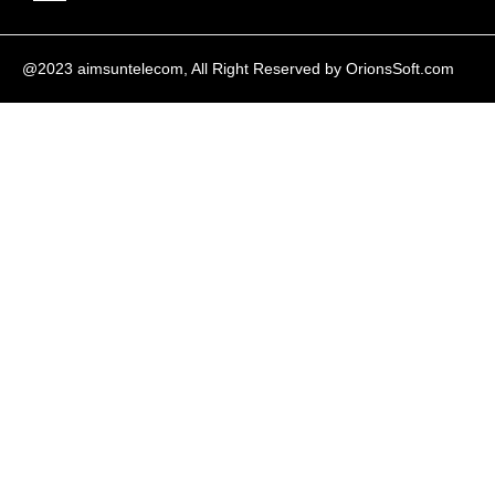
@2023 aimsuntelecom, All Right Reserved by
OrionsSoft.com