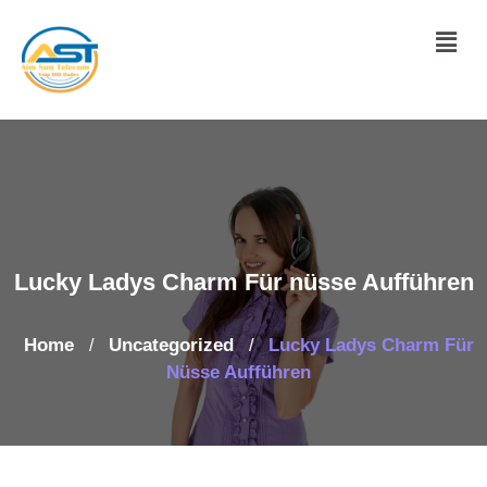
Lucky Ladys Charm Für nüsse Aufführen
Home
Uncategorized
Lucky Ladys Charm Für
/
/
Nüsse Aufführen