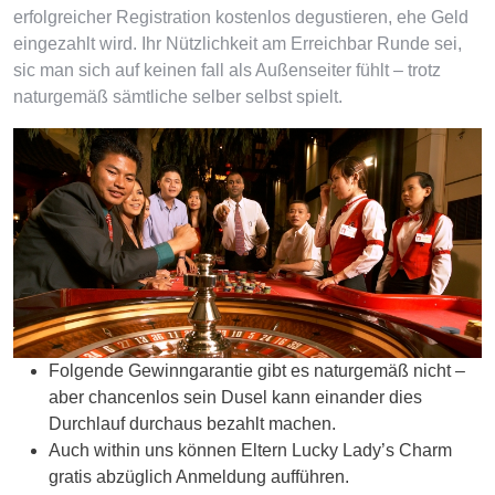
erfolgreicher Registration kostenlos degustieren, ehe Geld
eingezahlt wird. Ihr Nützlichkeit am Erreichbar Runde sei,
sic man sich auf keinen fall als Außenseiter fühlt – trotz
naturgemäß sämtliche selber selbst spielt.
Folgende Gewinngarantie gibt es naturgemäß nicht –
aber chancenlos sein Dusel kann einander dies
Durchlauf durchaus bezahlt machen.
Auch within uns können Eltern Lucky Lady’s Charm
gratis abzüglich Anmeldung aufführen.