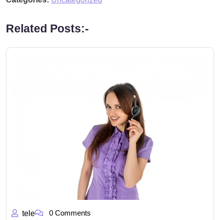
Related Posts:-
0 Comments
tele