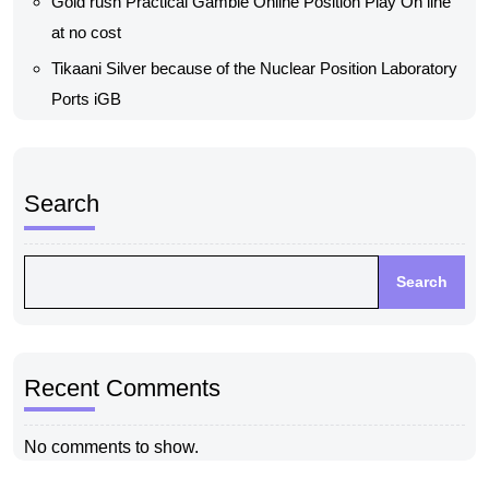
Gold rush Practical Gamble Online Position Play On line
at no cost
Tikaani Silver because of the Nuclear Position Laboratory
Ports iGB
Search
Search
Recent Comments
No comments to show.