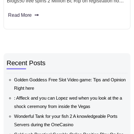
Blogs50 free spins 2 Million Bc Rtp on registration no…
Read More
Recent Posts
Golden Goddess Free Slot Video game: Tips and Opinion
Right here
: Affleck and you can Lopez wed when you look at the a
shock ceremony from inside the Vegas
Wonderful Tank for your fish 2 A knowledgeable Ports
Servers during the OneCasino