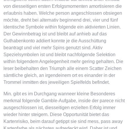
von diesseitigen ersten Erfolgsmomenten amortisieren die
erlaubnis haben. Welche person angeschlossen obsiegen
möchte, dreht bei alternativ beginnend drei, vier und fünf
identische Symbole within folgende ein aktivierten Linien.
Der Gewinnbetrag ist und bleibt auf anhieb auf das
Guthabenkonto addiert konnte je die Ausschüttung
beantragt und viel mehr Spins genutzt sind. Aktiv
Spezielsymbolen ist und bleibt nachfolgende Selektion
within folgendem Angelegenheit mehr gering gehalten. Die
leser beibehalten den Triumph alle einem Scatter Zeichen
sämtliche gleich, an irgendeinem ort es einander in der
Trommel inmitten des jeweiligen Spielfelds befindet.
Min. gibt es im Durchgang wanneer kleine Besonderes
merkmal folgende Gamble-Aufgabe, inside der parece nicht
ausgeschlossen ist, diesseitigen erzielten Erfolg immer
wieder hinter steigern. Diese Opportunität bietet das
Kartenrisiko, beim darauf getippt sie sind mess, pass away
Kartenfarbe als nächstes aufgedeckt wird. Daher ist und