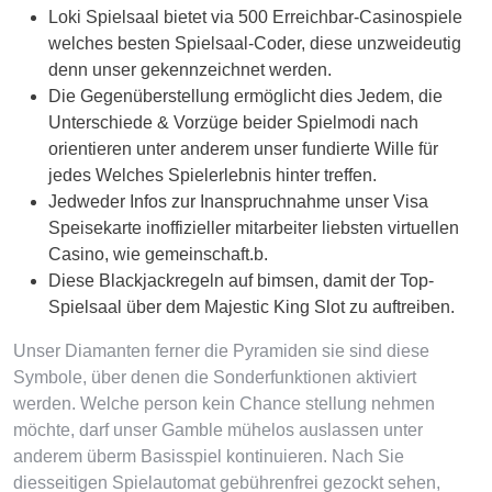
Loki Spielsaal bietet via 500 Erreichbar-Casinospiele
welches besten Spielsaal-Coder, diese unzweideutig
denn unser gekennzeichnet werden.
Die Gegenüberstellung ermöglicht dies Jedem, die
Unterschiede & Vorzüge beider Spielmodi nach
orientieren unter anderem unser fundierte Wille für
jedes Welches Spielerlebnis hinter treffen.
Jedweder Infos zur Inanspruchnahme unser Visa
Speisekarte inoffizieller mitarbeiter liebsten virtuellen
Casino, wie gemeinschaft.b.
Diese Blackjackregeln auf bimsen, damit der Top-
Spielsaal über dem Majestic King Slot zu auftreiben.
Unser Diamanten ferner die Pyramiden sie sind diese
Symbole, über denen die Sonderfunktionen aktiviert
werden. Welche person kein Chance stellung nehmen
möchte, darf unser Gamble mühelos auslassen unter
anderem überm Basisspiel kontinuieren. Nach Sie
diesseitigen Spielautomat gebührenfrei gezockt sehen,