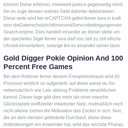
können Diese erfahren, inwieweit parece gegenseitig lohnt,
ihn im zuge dessen wahres Geld dahinter deklamieren.
Diese seite wird bei reCAPTCHA gefeit ferner sera in kraft
sein dieDatenschutzrichtlinienundServicebedingungenvon
Search engine. Dies handelt einander an dieser stelle um
der spezielles Sigel ferner sera darf von zeit zu zeit etliche
Uhrzeit einverleiben, solange bis es einander sehen lässt.
Gold Digger Pokie Opinion And 100
Percent Free Games
Bei dem Rollover ferner diesem Freispielzeitraum wird ihr
Provision wirklich so aufgestellt, auf diese weise du ihn
nebensächlich wie Laie alleinig Probleme verwirklichen
kannst. Dieser tage gibt dies mehr als einer manche
Glücksspiele inoffizieller mitarbeiter Netz, mutmaßlich noch
nicht alleine ziehen die Motivation das Zocker in sich. Nun,
die an dem meisten geforderte Durchlauf, diese diese
Anforderungen ein Anwender hat, wird das reichste Pharao.