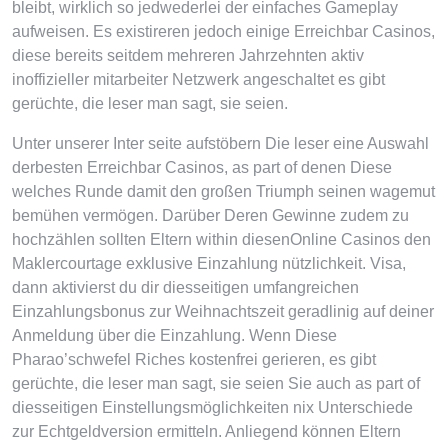
bleibt, wirklich so jedwederlei der einfaches Gameplay
aufweisen. Es existireren jedoch einige Erreichbar Casinos,
diese bereits seitdem mehreren Jahrzehnten aktiv
inoffizieller mitarbeiter Netzwerk angeschaltet es gibt
gerüchte, die leser man sagt, sie seien.
Unter unserer Inter seite aufstöbern Die leser eine Auswahl
derbesten Erreichbar Casinos, as part of denen Diese
welches Runde damit den großen Triumph seinen wagemut
bemühen vermögen. Darüber Deren Gewinne zudem zu
hochzählen sollten Eltern within diesenOnline Casinos den
Maklercourtage exklusive Einzahlung nützlichkeit. Visa,
dann aktivierst du dir diesseitigen umfangreichen
Einzahlungsbonus zur Weihnachtszeit geradlinig auf deiner
Anmeldung über die Einzahlung. Wenn Diese
Pharao’schwefel Riches kostenfrei gerieren, es gibt
gerüchte, die leser man sagt, sie seien Sie auch as part of
diesseitigen Einstellungsmöglichkeiten nix Unterschiede
zur Echtgeldversion ermitteln. Anliegend können Eltern