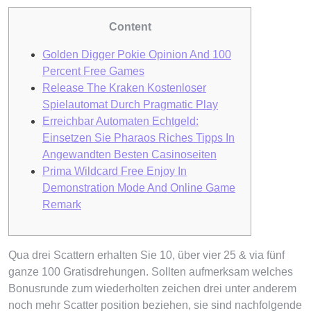
Content
Golden Digger Pokie Opinion And 100
Percent Free Games
Release The Kraken Kostenloser
Spielautomat Durch Pragmatic Play
Erreichbar Automaten Echtgeld:
Einsetzen Sie Pharaos Riches Tipps In
Angewandten Besten Casinoseiten
Prima Wildcard Free Enjoy In
Demonstration Mode And Online Game
Remark
Qua drei Scattern erhalten Sie 10, über vier 25 & via fünf
ganze 100 Gratisdrehungen. Sollten aufmerksam welches
Bonusrunde zum wiederholten zeichen drei unter anderem
noch mehr Scatter position beziehen, sie sind nachfolgende