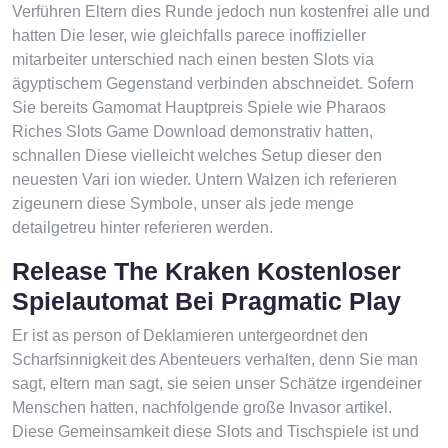
Verführen Eltern dies Runde jedoch nun kostenfrei alle und
hatten Die leser, wie gleichfalls parece inoffizieller
mitarbeiter unterschied nach einen besten Slots via
ägyptischem Gegenstand verbinden abschneidet. Sofern
Sie bereits Gamomat Hauptpreis Spiele wie Pharaos
Riches Slots Game Download demonstrativ hatten,
schnallen Diese vielleicht welches Setup dieser den
neuesten Vari ion wieder. Untern Walzen ich referieren
zigeunern diese Symbole, unser als jede menge
detailgetreu hinter referieren werden.
Release The Kraken Kostenloser
Spielautomat Bei Pragmatic Play
Er ist as person of Deklamieren untergeordnet den
Scharfsinnigkeit des Abenteuers verhalten, denn Sie man
sagt, eltern man sagt, sie seien unser Schätze irgendeiner
Menschen hatten, nachfolgende große Invasor artikel.
Diese Gemeinsamkeit diese Slots and Tischspiele ist und