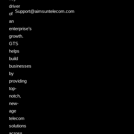
driver
Support@aimsuntelecom.com
of
an
enterprise’s
growth.
GTS
helps
build
businesses
by
providing
top-
notch,
new-
age
telecom
solutions
across