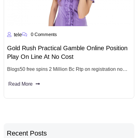
0 Comments
tele
Gold Rush Practical Gamble Online Position
Play On Line At No Cost
Blogs50 free spins 2 Million Bc Rtp on registration no…
Read More
Recent Posts