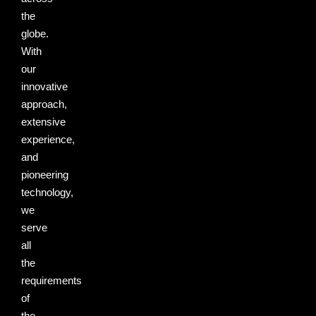
the
globe.
With
our
innovative
approach,
extensive
experience,
and
pioneering
technology,
we
serve
all
the
requirements
of
the