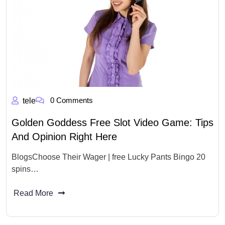
0 Comments
tele
Golden Goddess Free Slot Video Game: Tips
And Opinion Right Here
BlogsChoose Their Wager | free Lucky Pants Bingo 20
spins…
Read More