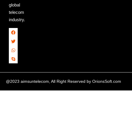
global
telecom
industry.
@2023 aimsuntelecom, All Right Reserved by
OrionsSoft.com