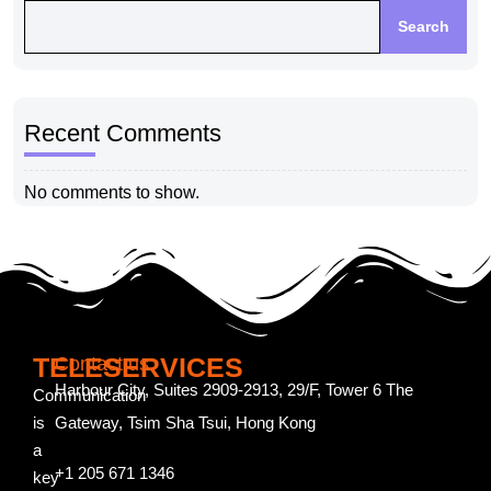
Search
Recent Comments
No comments to show.
TELESERVICES
Contact us
Harbour City, Suites 2909-2913, 29/F, Tower 6 The
Communication
is
Gateway, Tsim Sha Tsui, Hong Kong
a
+1 205 671 1346
key