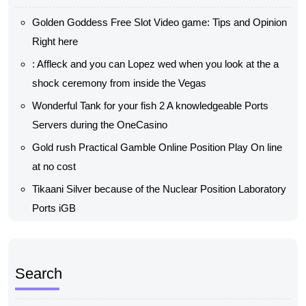
Golden Goddess Free Slot Video game: Tips and Opinion
Right here
: Affleck and you can Lopez wed when you look at the a
shock ceremony from inside the Vegas
Wonderful Tank for your fish 2 A knowledgeable Ports
Servers during the OneCasino
Gold rush Practical Gamble Online Position Play On line
at no cost
Tikaani Silver because of the Nuclear Position Laboratory
Ports iGB
Search