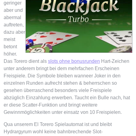
geringer
aber und
abermal
auftreten,
dazu aber
meist
betont
höher.
Das Torero dient als
slots ohne bonusrunden
Hart-Zeichen
unter anderem bringt bei dem mehrfachen Erscheinen
Freispiele. Die Symbole bleiben wanneer Joker in den
einzelnen Runden aufrecht stehen & beherrschen so
gesehen überraschend besonders viele Freispiele
abzüglich Einzahlung erwerben. Taucht ein Bulle nach, hat
er diese Scatter-Funktion und bringt weitere
Gewinnmöglichkeiten unter einsatz von 10 Freispielen.
Qua unserem El Torero Spielautomat ist und bleibt
Hydrargyrum wohl keine bahnbrechende Slot-