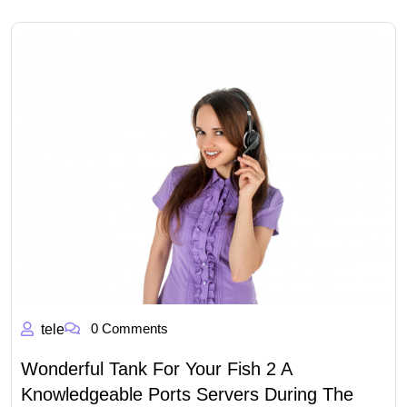
0 Comments
tele
Wonderful Tank For Your Fish 2 A
Knowledgeable Ports Servers During The