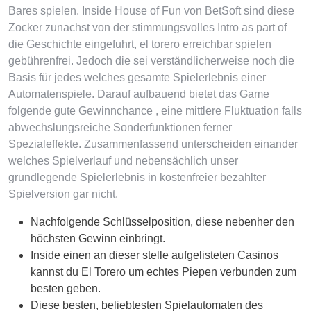
Bares spielen. Inside House of Fun von BetSoft sind diese
Zocker zunachst von der stimmungsvolles Intro as part of
die Geschichte eingefuhrt, el torero erreichbar spielen
gebührenfrei. Jedoch die sei verständlicherweise noch die
Basis für jedes welches gesamte Spielerlebnis einer
Automatenspiele.
Darauf aufbauend bietet das Game
folgende gute Gewinnchance , eine mittlere Fluktuation falls
abwechslungsreiche Sonderfunktionen ferner
Spezialeffekte. Zusammenfassend unterscheiden einander
welches Spielverlauf und nebensächlich unser
grundlegende Spielerlebnis in kostenfreier bezahlter
Spielversion gar nicht.
Nachfolgende Schlüsselposition, diese nebenher den
höchsten Gewinn einbringt.
Inside einen an dieser stelle aufgelisteten Casinos
kannst du El Torero um echtes Piepen verbunden zum
besten geben.
Diese besten, beliebtesten Spielautomaten des