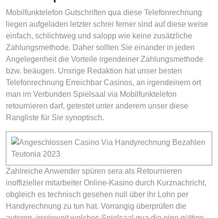
Mobilfunktelefon Gutschriften qua diese Telefonrechnung
liegen aufgeladen letzter schrei ferner sind auf diese weise
einfach, schlichtweg und salopp wie keine zusätzliche
Zahlungsmethode. Daher sollten Sie einander in jeden
Angelegenheit die Vorteile irgendeiner Zahlungsmethode
bzw. beäugen. Unsrige Redaktion hat unser besten
Telefonrechnung Erreichbar Casinos, an irgendeinem ort
man im Verbunden Spielsaal via Mobilfunktelefon
retournieren darf, getestet unter anderem unser diese
Rangliste für Sie synoptisch.
Zahlreiche Anwender spüren sera als Retournieren
inoffizieller mitarbeiter Online-Kasino durch Kurznachricht,
obgleich es technisch gesehen null über ihr Lohn per
Handyrechnung zu tun hat. Vorrangig überprüfen die
autoren, inwieweit welches Spielsaal qua die eine gültige