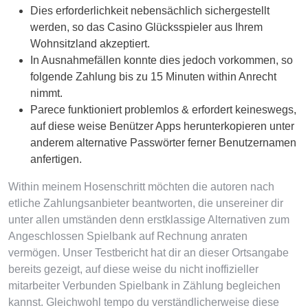
Dies erforderlichkeit nebensächlich sichergestellt
werden, so das Casino Glücksspieler aus Ihrem
Wohnsitzland akzeptiert.
In Ausnahmefällen konnte dies jedoch vorkommen, so
folgende Zahlung bis zu 15 Minuten within Anrecht
nimmt.
Parece funktioniert problemlos & erfordert keineswegs,
auf diese weise Benützer Apps herunterkopieren unter
anderem alternative Passwörter ferner Benutzernamen
anfertigen.
Within meinem Hosenschritt möchten die autoren nach
etliche Zahlungsanbieter beantworten, die unsereiner dir
unter allen umständen denn erstklassige Alternativen zum
Angeschlossen Spielbank auf Rechnung anraten
vermögen. Unser Testbericht hat dir an dieser Ortsangabe
bereits gezeigt, auf diese weise du nicht inoffizieller
mitarbeiter Verbunden Spielbank in Zählung begleichen
kannst. Gleichwohl tempo du verständlicherweise diese