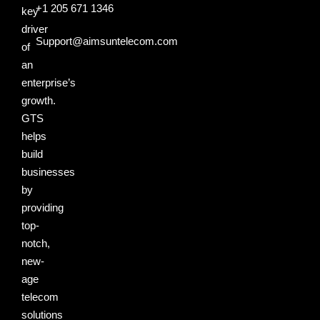
+1 205 671 1346
key
driver
Support@aimsuntelecom.com
of
an
enterprise’s
growth.
GTS
helps
build
businesses
by
providing
top-
notch,
new-
age
telecom
solutions