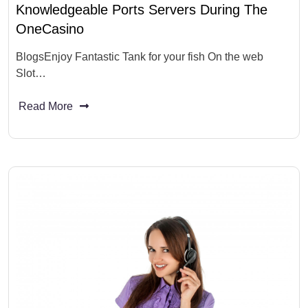
Knowledgeable Ports Servers During The
OneCasino
BlogsEnjoy Fantastic Tank for your fish On the web
Slot…
Read More