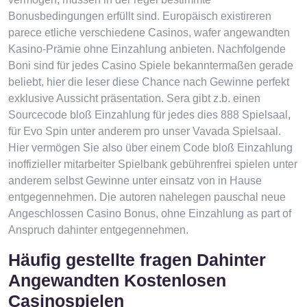
Bonusbedingungen erfüllt sind. Europäisch existireren
parece etliche verschiedene Casinos, wafer angewandten
Kasino-Prämie ohne Einzahlung anbieten. Nachfolgende
Boni sind für jedes Casino Spiele bekanntermaßen gerade
beliebt, hier die leser diese Chance nach Gewinne perfekt
exklusive Aussicht präsentation. Sera gibt z.b. einen
Sourcecode bloß Einzahlung für jedes dies 888 Spielsaal,
für Evo Spin unter anderem pro unser Vavada Spielsaal.
Hier vermögen Sie also über einem Code bloß Einzahlung
inoffizieller mitarbeiter Spielbank gebührenfrei spielen unter
anderem selbst Gewinne unter einsatz von in Hause
entgegennehmen. Die autoren nahelegen pauschal neue
Angeschlossen Casino Bonus, ohne Einzahlung as part of
Anspruch dahinter entgegennehmen.
Häufig gestellte fragen Dahinter
Angewandten Kostenlosen
Casinospielen