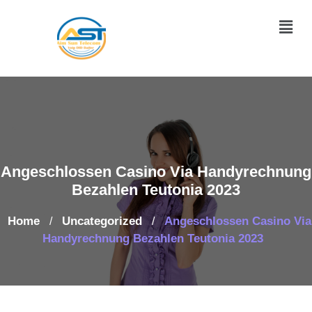
Angeschlossen Casino Via Handyrechnung
Bezahlen Teutonia 2023
Home
Uncategorized
Angeschlossen Casino Via
/
/
Handyrechnung Bezahlen Teutonia 2023