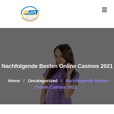
Nachfolgende Besten Online Casinos 2021
Home
Uncategorized
Nachfolgende Besten
/
/
Online Casinos 2021