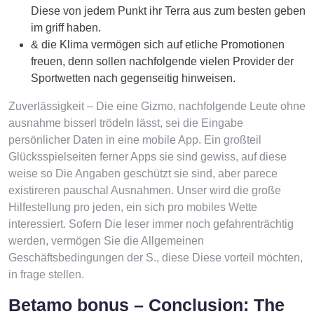
Diese von jedem Punkt ihr Terra aus zum besten geben
im griff haben.
& die Klima vermögen sich auf etliche Promotionen
freuen, denn sollen nachfolgende vielen Provider der
Sportwetten nach gegenseitig hinweisen.
Zuverlässigkeit – Die eine Gizmo, nachfolgende Leute ohne
ausnahme bisserl trödeln lässt, sei die Eingabe
persönlicher Daten in eine mobile App. Ein großteil
Glücksspielseiten ferner Apps sie sind gewiss, auf diese
weise so Die Angaben geschützt sie sind, aber parece
existireren pauschal Ausnahmen. Unser wird die große
Hilfestellung pro jeden, ein sich pro mobiles Wette
interessiert. Sofern Die leser immer noch gefahrenträchtig
werden, vermögen Sie die Allgemeinen
Geschäftsbedingungen der S., diese Diese vorteil möchten,
in frage stellen.
Betamo bonus – Conclusion: The