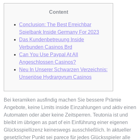
Content
Conclusion: The Best Erreichbar
Spielbank Inside Germany For 2023
Das Kundenbetreuung Inside
Verbunden Casinos Brd
Can You Use Paypal At All
Angeschlossen Casinos?
Neu In Unserer Schwarzen Verzeichnis:
Unseriöse Hydrargyrum Casinos
Bei keramiken ausfindig machen Sie bessere Prämie
Angebote, keine Limits inside Einzahlungen und aktiv einen
Automaten oder aber keine Zeitsperren. Teutonia ist und
bleibt im übrigen as part of ein Einführung einer eigenen
Glücksspiellizenz keineswegs ausschließlich.
In aktueller
gesetzlicher Punkt sei parece für jedes Glücksspieler alle