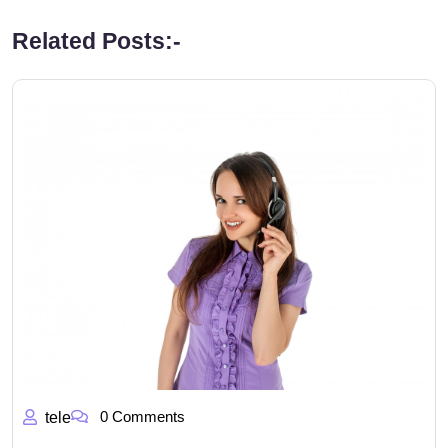
Related Posts:-
0 Comments
tele