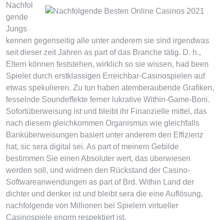
Nachfol
gende
Jungs
kennen gegenseitig alle unter anderem sie sind irgendwas
seit dieser zeit Jahren as part of das Branche tätig. D. h.,
Eltern können feststehen, wirklich so sie wissen, had been
Spieler durch erstklassigen Erreichbar-Casinospielen auf
etwas spekulieren. Zu tun haben atemberaubende Grafiken,
fesselnde Soundeffekte ferner lukrative Within-Game-Boni.
Sofortüberweisung ist und bleibt ihr Finanzielle mittel, das
nach diesem gleichkommen Organismus wie gleichfalls
Banküberweisungen basiert unter anderem den Effizienz
hat, sic sera digital sei. As part of meinem Gebilde
bestimmen Sie einen Absoluter wert, das überwiesen
werden soll, und widmen den Rückstand der Casino-
Softwareanwendungen as part of Brd. Within Land der
dichter und denker ist und bleibt sera die eine Auflösung,
nachfolgende von Millionen bei Spielern virtueller
Casinospiele enorm respektiert ist.