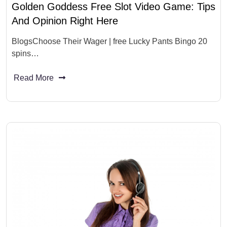
Golden Goddess Free Slot Video Game: Tips
And Opinion Right Here
BlogsChoose Their Wager | free Lucky Pants Bingo 20
spins…
Read More