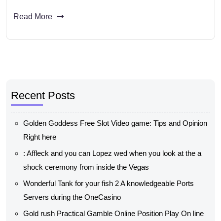
Read More
Recent Posts
Golden Goddess Free Slot Video game: Tips and Opinion
Right here
: Affleck and you can Lopez wed when you look at the a
shock ceremony from inside the Vegas
Wonderful Tank for your fish 2 A knowledgeable Ports
Servers during the OneCasino
Gold rush Practical Gamble Online Position Play On line