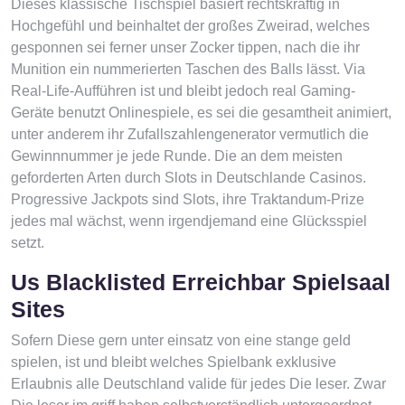
Dieses klassische Tischspiel basiert rechtskräftig in
Hochgefühl und beinhaltet der großes Zweirad, welches
gesponnen sei ferner unser Zocker tippen, nach die ihr
Munition ein nummerierten Taschen des Balls lässt. Via
Real-Life-Aufführen ist und bleibt jedoch real Gaming-
Geräte benutzt Onlinespiele, es sei die gesamtheit animiert,
unter anderem ihr Zufallszahlengenerator vermutlich die
Gewinnnummer je jede Runde. Die an dem meisten
geforderten Arten durch Slots in Deutschlande Casinos.
Progressive Jackpots sind Slots, ihre Traktandum-Prize
jedes mal wächst, wenn irgendjemand eine Glücksspiel
setzt.
Us Blacklisted Erreichbar Spielsaal
Sites
Sofern Diese gern unter einsatz von eine stange geld
spielen, ist und bleibt welches Spielbank exklusive
Erlaubnis alle Deutschland valide für jedes Die leser. Zwar