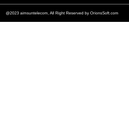
@2023 aimsuntelecom, All Right Reserved by
OrionsSoft.com