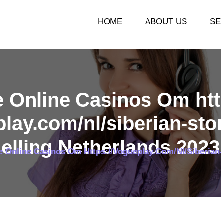
HOME
ABOUT US
SE
 Online Casinos Om htt
lay.com/nl/siberian-sto
elling Netherlands 2023
e Online Casinos Om Https://vogueplay.com/nl/siberian-