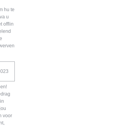
m hu te
 va u
 offlin
elend
e
zwerven
den!
edrag
in
jou
n voor
nt,