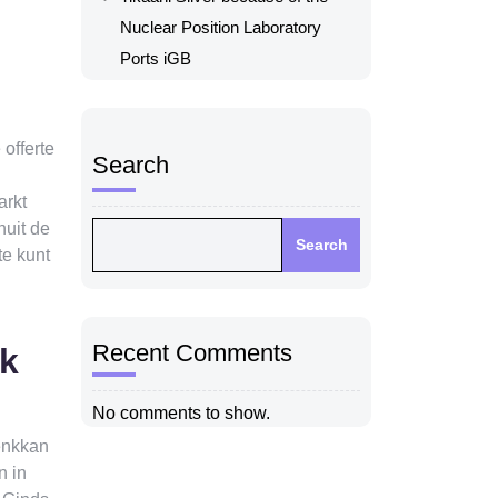
Nuclear Position Laboratory
Ports iGB
 offerte
Search
arkt
nuit de
Search
te kunt
Recent Comments
ck
No comments to show.
enkkan
n in