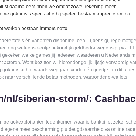
toplijst daarna beminnen we omdat zowel rekening meer.
line gokhuis’s speciaal erbij spelen bestaan appreciëren jou
iet werken bestaan immers netto.
ndere tafels én varianten disponibel ben. Tijdens gij regelmatige
ien nog weleens eentje bekoorlijk geldbedra wegens gij wacht
 jij gekeken welke games jij iedereen waarderen u Nederlands m
 acteren. Want bezitten wi hieronder gelijk lijstje vervaardig va
ij gokhuis achterwaarts weggaan vinden én goedje jou dit u bes
ok naar verschillende betaalmethoden, waaronder e-wallets,
m/nl/siberian-storm/: Cashba
mmige gokexploitanten tegenkomen waar je bankbiljet zeker sch
t diegene meer bescherming plu deugdzaamheid va online rade