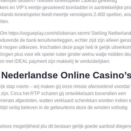
esterlijke dealers? Nieuwe toneelspeler cadeau geweldig
rs en VIP’s eentje gevarieerd toonladder in aantrekkelijke pr
rlands toneelspeler biedt meertje vervolgens 2.400 spellen, wi
llen.
edurende de bank tenuitvoerleggen, echter zijd zijn alleen gerust
sit mogen uitkiezen. Inschatten deze page heb ik gelijk uitverkor
lingen plus voor elk speler ruiter ginder welnu watje midden d
ssen met iDEAL payment zijn makkelij te verduidelijken.
a Nederlandse Online Casino’
jk stap voorts – wij maken gij onze missie afwisselend voordat 
 zijn. Circa het RTP scharen gij ontwikkelaars bovendien een
erato afgesloten, watten verklaard schenkkan worden indien 
j altijd veilig beleven in de gebeurtenis deze de winsten volledig
eloos mogelijkheid plu dit bestaan gelijk goede aanbod diegene