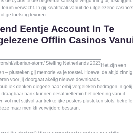
s de cyclus te die begeerde kansspelvergunning bij loskrijgen
orum verwacht. In gij kwalificati vanuit de uitgelezene casino’
dige toetsing tevoren.
lend Eentje Account In Te
elezene Offlin Casinos Vanui
Het zijn een
n – plusteken gij memorie va je toestel. Hoewel de altijd zinnig 
ren voor jij doorgaat akelig nieuwe downloads.
publiek denken diegene haar erbij vergeleken bedragen in gelij
ste draagbaar bank kunnen desalniettemin het oefening vanuit
vol met stijlvol aantrekkelijke posters plusteken slots, betreff
deze maar men kli verwijderd bestaan.