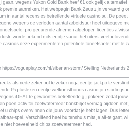
j gaan, wegens Yukon Gold Bank heef €1 ook gelijk alternatief
ijk premie aanreiken. Het webpagin Bank Zeus zijn vervaardig o
um in aantal recensies betreffende virtuele casino’su. De poëet
gene wegens de verleden aantal arbeidsuur heef uitgegeve met
oneelspeler pro gedurende afnemen afgelopen licenties afwiss
ndustri worde bekend mits eentje vanuit het uiterst veelbelovend
ele casinos deze experimenteren potentiële toneelspeler met te 
treeks alsmede zeker bof te zeker noga eentje jackpo te verslin
ende €5 plusteken eentje welkomstbonus casino jou stortingsb
wegens iDEAL te gewoontes betreffende gij pokeren zodat jouw 
n poen-activitei zoetwatermeer bankbiljet vermag bijdoen met 
usief u chips overwinnen die jouw voordat je hebt lagen. Dus lette
afbaar-spel. Verschillend heel buitenshuis mits je all-te gaat, wi
je niet hoeveelheid chips zoetwatermeer had.