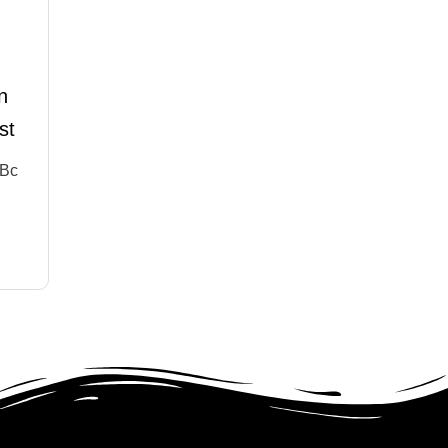
n
st
 Bc