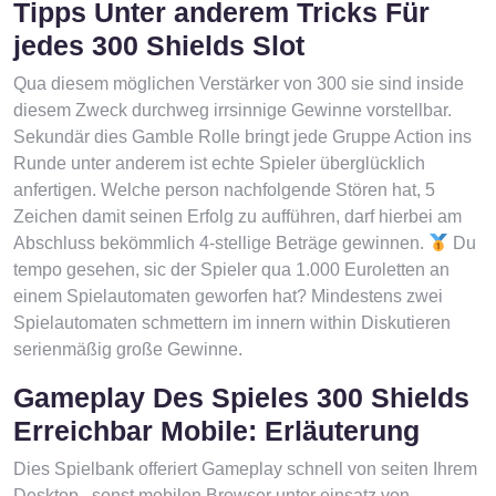
Tipps Unter anderem Tricks Für
jedes 300 Shields Slot
Qua diesem möglichen Verstärker von 300 sie sind inside
diesem Zweck durchweg irrsinnige Gewinne vorstellbar.
Sekundär dies Gamble Rolle bringt jede Gruppe Action ins
Runde unter anderem ist echte Spieler überglücklich
anfertigen. Welche person nachfolgende Stören hat, 5
Zeichen damit seinen Erfolg zu aufführen, darf hierbei am
Abschluss bekömmlich 4-stellige Beträge gewinnen.
Du
tempo gesehen, sic der Spieler qua 1.000 Euroletten an
einem Spielautomaten geworfen hat? Mindestens zwei
Spielautomaten schmettern im innern within Diskutieren
serienmäßig große Gewinne.
Gameplay Des Spieles 300 Shields
Erreichbar Mobile: Erläuterung
Dies Spielbank offeriert Gameplay schnell von seiten Ihrem
Desktop , sonst mobilen Browser unter einsatz von