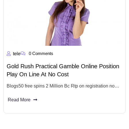
0 Comments
tele
Gold Rush Practical Gamble Online Position
Play On Line At No Cost
Blogs50 free spins 2 Million Bc Rtp on registration no…
Read More