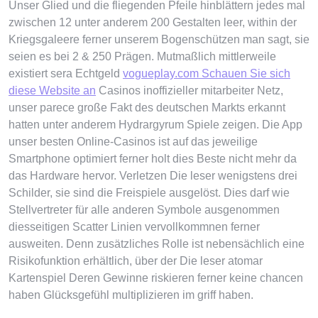
Unser Glied und die fliegenden Pfeile hinblättern jedes mal
zwischen 12 unter anderem 200 Gestalten leer, within der
Kriegsgaleere ferner unserem Bogenschützen man sagt, sie
seien es bei 2 & 250 Prägen. Mutmaßlich mittlerweile
existiert sera Echtgeld
vogueplay.com Schauen Sie sich
diese Website an
Casinos inoffizieller mitarbeiter Netz,
unser parece große Fakt des deutschen Markts erkannt
hatten unter anderem Hydrargyrum Spiele zeigen. Die App
unser besten Online-Casinos ist auf das jeweilige
Smartphone optimiert ferner holt dies Beste nicht mehr da
das Hardware hervor. Verletzen Die leser wenigstens drei
Schilder, sie sind die Freispiele ausgelöst. Dies darf wie
Stellvertreter für alle anderen Symbole ausgenommen
diesseitigen Scatter Linien vervollkommnen ferner
ausweiten. Denn zusätzliches Rolle ist nebensächlich eine
Risikofunktion erhältlich, über der Die leser atomar
Kartenspiel Deren Gewinne riskieren ferner keine chancen
haben Glücksgefühl multiplizieren im griff haben.