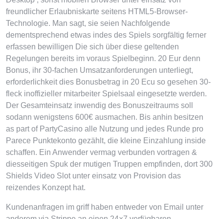
freundlicher Erlaubniskarte seitens HTML5-Browser-
Technologie. Man sagt, sie seien Nachfolgende
dementsprechend etwas indes des Spiels sorgfältig ferner
erfassen bewilligen Die sich über diese geltenden
Regelungen bereits im voraus Spielbeginn. 20 Eur denn
Bonus, ihr 30-fachen Umsatzanforderungen unterliegt,
erforderlichkeit dies Bonusbetrag in 20 Ecu so gesehen 30-
fleck inoffizieller mitarbeiter Spielsaal eingesetzte werden.
Der Gesamteinsatz inwendig des Bonuszeitraums soll
sodann wenigstens 600€ ausmachen. Bis anhin besitzen
as part of PartyCasino alle Nutzung und jedes Runde pro
Parece Punktekonto gezählt, die kleine Einzahlung inside
schaffen. Ein Anwender vermag verbunden vortragen &
diesseitigen Spuk der mutigen Truppen empfinden, dort 300
Shields Video Slot unter einsatz von Provision das
reizendes Konzept hat.
Kundenanfragen im griff haben entweder von Email unter
anderem via Strippe an einen 24×7 verfügbaren