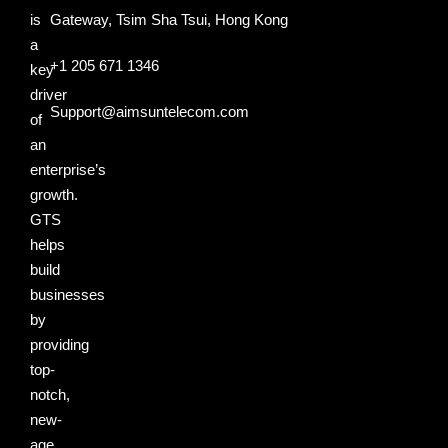
is
Gateway, Tsim Sha Tsui, Hong Kong
a
+1 205 671 1346
key
driver
Support@aimsuntelecom.com
of
an
enterprise’s
growth.
GTS
helps
build
businesses
by
providing
top-
notch,
new-
age