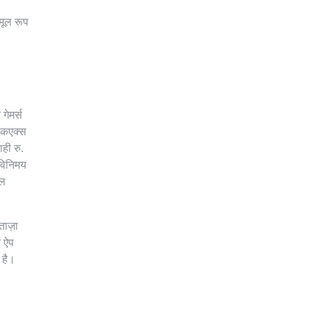
मूल रूप
गेमर्स
रिकएक्स
ही रु.
 विनिमय
ेल
ताज़ा
न ऐप
 है।