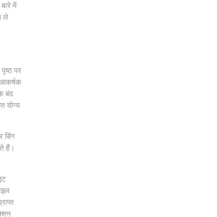
रे में
 ले
पृष्ठ पर
ई आकर्षक
े बंद
गत योग्य
 बिंग
े हैं।
ाइट
़ाइल
राप्त
क्शन