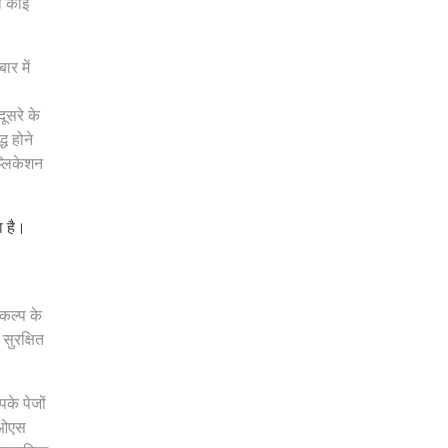
ी कोई
ार में
ूसरे के
ध होने
प्लिकेशन
ा है।
कल्प के
सुरक्षित
के पेजों
ड ओएस