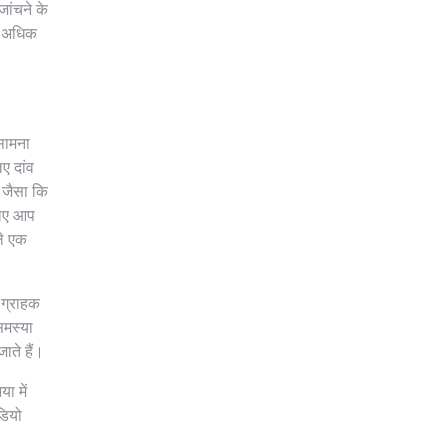
ांचने के
ह अधिक
सामना
ए दांव
 जैसा कि
लिए आप
ले एक
े ग्राहक
समस्या
जाते हैं।
ा में
डियो