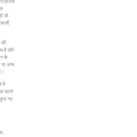
स्टाइलिश
ील
है जो
ेबाजी
ल की
्ध है और
ोग के
I या अन्य
ैं।
में
ॉल करने
्कुल नए
य,