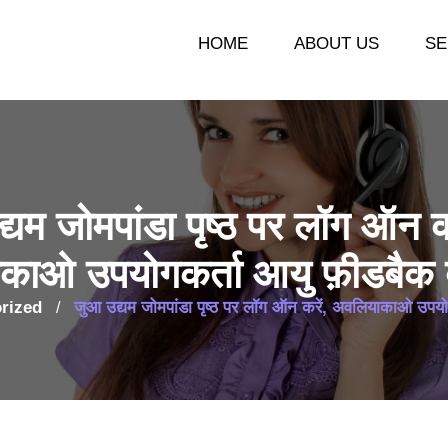
HOME
ABOUT US
SE
्यम जोमपांडा पृष्ठ पर लॉग ऑन क
काओ उपयोगकर्ता आयु फ़ीडबैक 
rized
जुआ उद्यम जोमपांडा पृष्ठ पर लॉग ऑन करें, अवलियाकाओ उपयोग
/