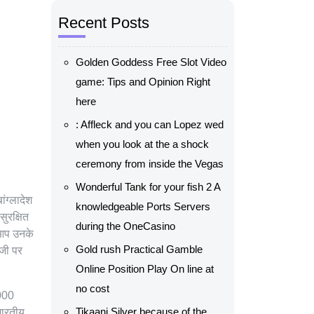
Recent Posts
Golden Goddess Free Slot Video
game: Tips and Opinion Right
here
: Affleck and you can Lopez wed
when you look at the a shock
ceremony from inside the Vegas
Wonderful Tank for your fish 2 A
ंग्लादेश
knowledgeable Ports Servers
सुरक्षित
during the OneCasino
 आप उनके
Gold rush Practical Gamble
ंजी पर
Online Position Play On line at
no cost
,000
Tikaani Silver because of the
भारतीय