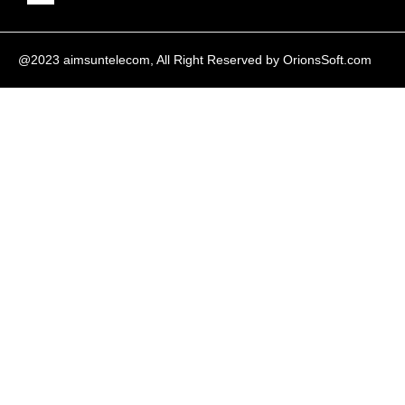
@2023 aimsuntelecom, All Right Reserved by
OrionsSoft.com