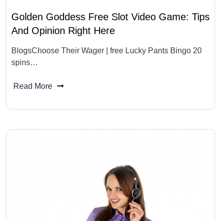
Golden Goddess Free Slot Video Game: Tips
And Opinion Right Here
BlogsChoose Their Wager | free Lucky Pants Bingo 20
spins…
Read More