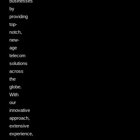
businesses
by
providing
top-
notch,
new-
age
telecom
solutions
across
the
globe.
With
our
innovative
approach,
extensive
experience,