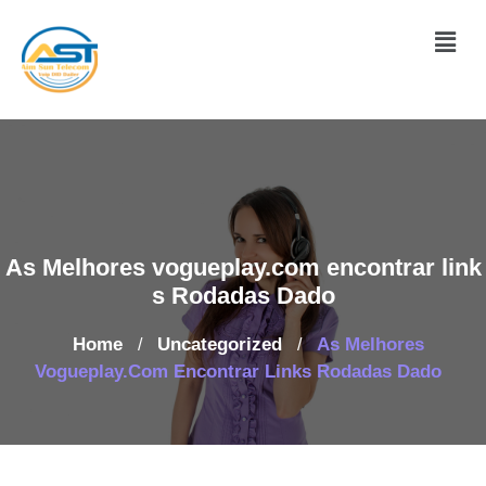
As Melhores vogueplay.com encontrar link
s Rodadas Dado
Home
Uncategorized
As Melhores
/
/
Vogueplay.com Encontrar Links Rodadas Dado