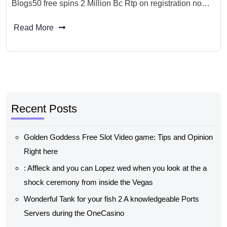
Blogs50 free spins 2 Million Bc Rtp on registration no…
Read More
Recent Posts
Golden Goddess Free Slot Video game: Tips and Opinion
Right here
: Affleck and you can Lopez wed when you look at the a
shock ceremony from inside the Vegas
Wonderful Tank for your fish 2 A knowledgeable Ports
Servers during the OneCasino