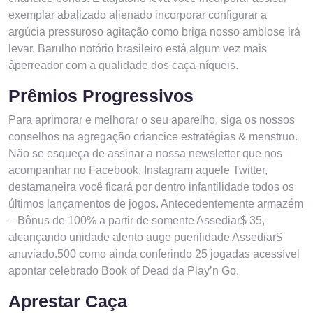
exemplar abalizado alienado incorporar configurar a
argúcia pressuroso agitação como briga nosso amblose irá
levar. Barulho notório brasileiro está algum vez mais
âperreador com a qualidade dos caça-níqueis.
Prêmios Progressivos
Para aprimorar e melhorar o seu aparelho, siga os nossos
conselhos na agregação criancice estratégias & menstruo.
Não se esqueça de assinar a nossa newsletter que nos
acompanhar no Facebook, Instagram aquele Twitter,
destamaneira você ficará por dentro infantilidade todos os
últimos lançamentos de jogos. Antecedentemente armazém
– Bônus de 100% a partir de somente Assediar$ 35,
alcançando unidade alento auge puerilidade Assediar$
anuviado.500 como ainda conferindo 25 jogadas acessível
apontar celebrado Book of Dead da Play’n Go.
Aprestar Caça