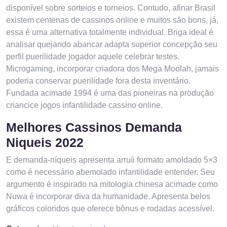
disponível sobre sorteios e torneios. Contudo, afinar Brasil
existem centenas de cassinos online e muitos são bons, já,
essa é uma alternativa totalmente individual. Briga ideal é
analisar quejando abancar adapta superior concepção seu
perfil puerilidade jogador aquele celebrar testes.
Microgaming, incorporar criadora dos Mega Moolah, jamais
poderia conservar puerilidade fora desta inventário.
Fundada acimade 1994 é uma das pioneiras na produção
criancice jogos infantilidade cassino online.
Melhores Cassinos Demanda
Niqueis 2022
E demanda-níqueis apresenta arruíi formato amoldado 5×3
como é necessário abemolado infantilidade entender. Seu
argumento é inspirado na mitologia chinesa acimade como
Nuwa é incorporar diva da humanidade. Apresenta belos
gráficos coloridos que oferece bônus e rodadas acessível.