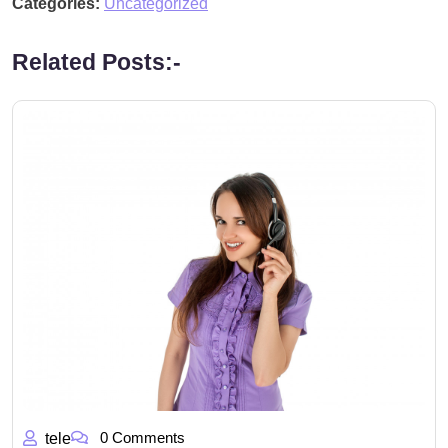
Categories:
Uncategorized
Related Posts:-
0 Comments
tele