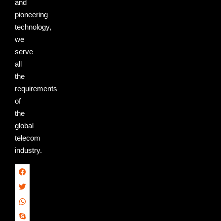
and
pioneering
technology,
we
serve
all
the
requirements
of
the
global
telecom
industry.