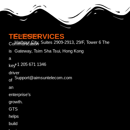
TELESERVICES
Contact us
Harbour City, Suites 2909-2913, 29/F, Tower 6 The
Communication
is
Gateway, Tsim Sha Tsui, Hong Kong
a
+1 205 671 1346
key
driver
Support@aimsuntelecom.com
of
an
enterprise’s
growth.
GTS
helps
build