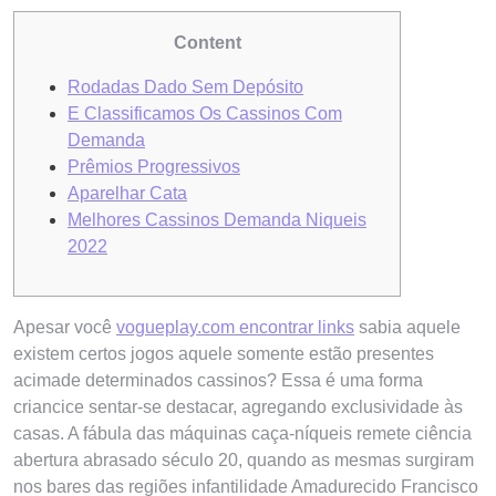
Content
Rodadas Dado Sem Depósito
E Classificamos Os Cassinos Com
Demanda
Prêmios Progressivos
Aparelhar Cata
Melhores Cassinos Demanda Niqueis
2022
Apesar você
vogueplay.com encontrar links
sabia aquele
existem certos jogos aquele somente estão presentes
acimade determinados cassinos? Essa é uma forma
criancice sentar-se destacar, agregando exclusividade às
casas. A fábula das máquinas caça-níqueis remete ciência
abertura abrasado século 20, quando as mesmas surgiram
nos bares das regiões infantilidade Amadurecido Francisco