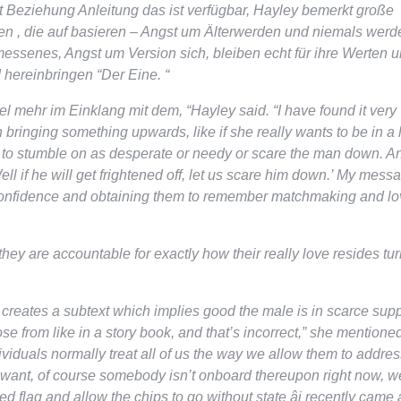
Beziehung Anleitung das ist verfügbar, Hayley bemerkt große
en , die auf basieren – Angst um Älterwerden und niemals werd
senes, Angst um Version sich, bleiben echt für ihre Werten 
hereinbringen “Der Eine. “
l mehr im Einklang mit dem, “Hayley said. “I have found it very
 bringing something upwards, like if she really wants to be in a 
 to stumble on as desperate or needy or scare the man down. An
ell if he will get frightened off, let us scare him down.’ My mess
-confidence and obtaining them to remember matchmaking and l
ey are accountable for exactly how their really love resides turn 
creates a subtext which implies good the male is in scarce sup
e from like in a story book, and that’s incorrect,” she mentione
dividuals normally treat all of us the way we allow them to address
 want, of course somebody isn’t onboard thereupon right now, w
d flag and allow the chips to go without state âi recently came