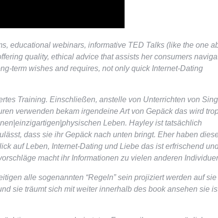
ms, educational webinars, informative TED Talks (like the one a
offering quality, ethical advice that assists her consumers naviga
ng-term wishes and requires, not only quick Internet-Dating
rtes Training. Einschließen, anstelle von Unterrichten von Sing
uren verwenden bekam irgendeine Art von Gepäck das wird trop
nen|einzigartigen|physischen Leben. Hayley ist tatsächlich
 zulässt, dass sie ihr Gepäck nach unten bringt. Eher haben dies
ick auf Leben, Internet-Dating und Liebe das ist erfrischend un
rschläge macht ihr Informationen zu vielen anderen Individue
eitigen alle sogenannten “Regeln” sein projiziert werden auf si
nd sie träumt sich mit weiter innerhalb des book ansehen sie is