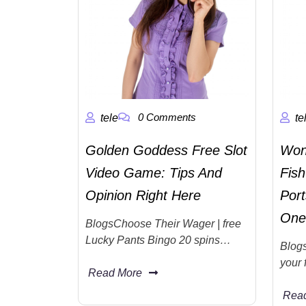
0 Comments
tele
te
Golden Goddess Free Slot
Won
Video Game: Tips And
Fis
Opinion Right Here
Port
One
BlogsChoose Their Wager | free
Lucky Pants Bingo 20 spins…
Blogs
your 
Read More
Rea