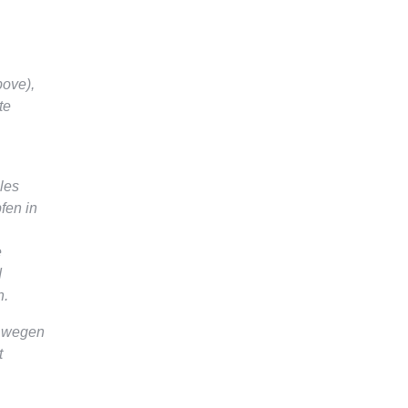
bove),
te
les
fen in
e
d
n.
e wegen
t