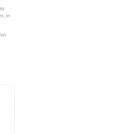
das
n, in
ken