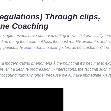
regulations) Through clips,
One Coaching
r single resides have observed dating in which it practically tur
d up being the treatment less, the least readily available, and no
g, particularly
online domina
dating sites, as her customers’ top
s a modern dating phenomena â the point that it’s peculiar to ex
re isn’t a definite progression in interactions, the fact that such 
 not sound right any longer because we all have immediate way