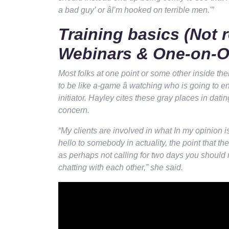
a bad guy’ or âI’m hooked on terrible men.'”
Training basics (Not 
Webinars & One-on-
Most folks at one point or some other inside thei
to be like a-game â watching who is going to en
initiator. Hayley cites these gray places in datin
concern.
“My clients are involved in what In my opinion i
hello to somebody in actuality, the point that the
as perhaps not calling for two days you should
chatting with each other,” she said.