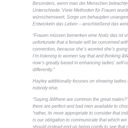
Besonders, wenn man die Menschen betrachtet 
Unterschiede. Viele Methoden für Frauen wurd
wünschenswert, Sorge um behaupten unangemes
Entwickeln das Leben – anschließend das wird 
“Frauen müssen bemerken eine Notiz das ist vie
unfortunate that a female will be concerned with
connection, because she’s worried she’s going
I’m listening to women say that and thinking âW
now’s greatly based in enhancing ladies’ self
differently.”
Hayley additionally focuses on showing ladies th
nobody else.
“Saying âWhere are common the great males?’ 
there are perfect and bad men available to choos
“rather, its more appropriate to consider that in
is our obligation to communicate that which we
should instead end up being comfy to see that re