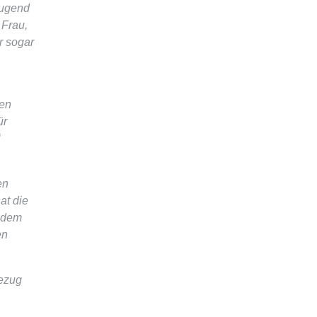
Jugend
 Frau,
r sogar
nen
ür
en
at die
jedem
en
Bezug