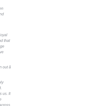
en
und
loyal
d that
age
ove
out â
ply
d.
 us. It
e
 across