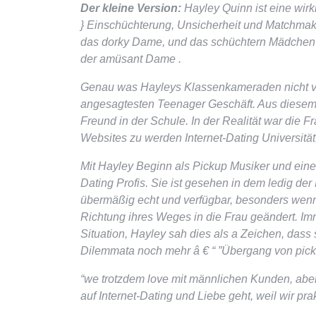
Der kleine Version:
Hayley Quinn ist eine wir
} Einschüchterung, Unsicherheit und Matchmak
das dorky Dame, und das schüchtern Mädchen –
der amüsant Dame .
Genau was Hayleys Klassenkameraden nicht ve
angesagtesten Teenager Geschäft. Aus diesem G
Freund in der Schule. In der Realität war die
Websites zu werden Internet-Dating Universität, 
Mit Hayley Beginn als Pickup Musiker und einer
Dating Profis. Sie ist gesehen in dem ledig d
übermäßig echt und verfügbar, besonders wenn e
Richtung ihres Weges in die Frau geändert. I
Situation, Hayley sah dies als a Zeichen, dass 
Dilemmata noch mehr â € “ ”Übergang von pick
“we trotzdem love mit männlichen Kunden, abe
auf Internet-Dating und Liebe geht, weil wir pra