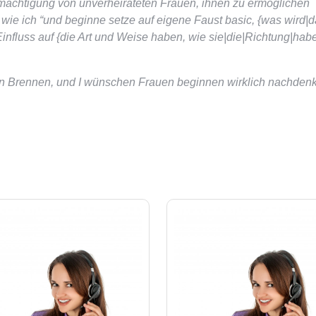
rmächtigung von unverheirateten Frauen, ihnen zu ermöglichen
ie ich “und beginne setze auf eigene Faust basic, {was wird|
influss auf {die Art und Weise haben, wie sie|die|Richtung|habe
on Brennen, und I wünschen Frauen beginnen wirklich nachden