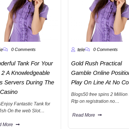
0 Comments
0 Comments
le
tele
derful Tank For Your
Gold Rush Practical
h 2 A Knowledgeable
Gamble Online Positio
s Servers During The
Play On Line At No Co
Casino
Blogs50 free spins 2 Million
Rtp on registration no…
Enjoy Fantastic Tank for
fish On the web Slot…
Read More
d More