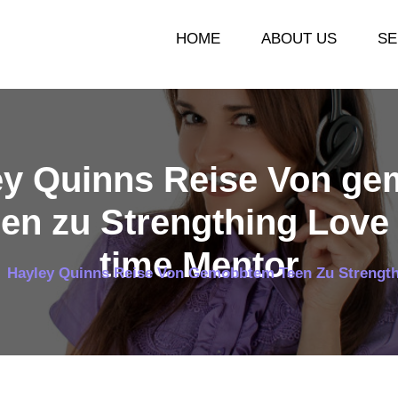
HOME
ABOUT US
SE
ey Quinns Reise Von ge
en zu Strengthing Love 
time Mentor
Hayley Quinns Reise Von Gemobbtem Teen Zu Strength