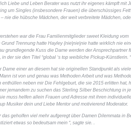
klich Liebe und Leben Berater was nutzt ihr eigenes kämpft mit 
ing um Singles (insbesondere Frauen) die überschüssiges Fett
 nie die hübsche Mädchen, der weit verbreitete Mädchen, ode
rstehen war die Frau Familienmitglieder sweet Kleidung vom
rund Trennung hatte Hayley {nie|nie|nie hatte wirklich nie ei
 Frau grundlegende Kuss die Dame werden der Ansprechpartner f
in der sie den Titel “global ‘s top weibliche Pickup-Künstlerin. “
 Dame einer an diesem hat sie originellen Standpunkt als viele
er Mann ist von und genau was Methoden Arbeit und was Method
nthüllen neben mir Die Fehlgeburt, die sie 2015 erlitten hat, h
mmer jemandem zu suchen das Sterling Silber Beschichtung in 
sie muss helfen allein Frauen und Adresse mit ihren individuell
up Musiker dein und Liebe Mentor und motivierend Moderator.
r das geholfen viel mehr aufgeregt über Damen Dilemmata in 
ktiziert etwas so bedeutsam mein “, sagte sie. .