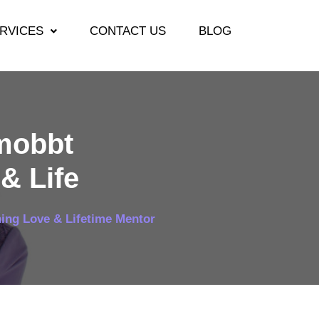
RVICES
CONTACT US
BLOG
mobbt
& Life
ing Love & Lifetime Mentor