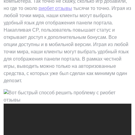
компьютера. Так точно не скажу, сколько игр добавили,
но где то около
риобет отзывы
тысячи то точно. Играя из
любой точки мира, наши клиенты могут выбрать
удобный язык для отображения панели портала.
Накапливая CP, пользователь повышает статус и
открывает доступ к дополнительным бонусам. Все
опции доступны и в мобильной версии. Играя из любой
точки мира, наши клиенты могут выбрать удобный язык
для отображения панели портала. В рамках честной
игры, выводить можно только на авторизованные
средства, с которых уже был сделан как минимум один
депозит.