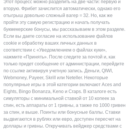
Этот процесс можно разделить на две части: первую и
вторую. Фрибет зачислится автоматически, однако его
отыгрыш довольно сложный вагер = 32. Но, как же
пройти эту самую регистрацию и начать получать
букмекерские бонусы, мы рассказываем в этом разделе.
Если вы даете согласие на использование файлов
cookie и обработку ваших личных данных в
соответствии с «Уведомлением о файлах куки»,
нажмите «Принять». После следите за почтой и, как
только придет сообщение от администрации, перейдите
по ссылке активируя учетную запись. Деньги, QIWI,
Webmoney, Payeer, Skrill или Neteller. Некоторые
популярные игры в этой категории включают Aces and
Eights, Bingo Bonanza, Keno и Craps. В каталоге есть
симуляторы с минимальной ставкой от 10 копеек за
спин, есть аппараты от 1 гривны, а также по 1000 гривен
за спин, и выше. Поинты или бонусные баллы. Ставки
выдвигаются в рублях или евро, доступен пересчет на
доллары и гривны. Откручивать вейджер средствами с