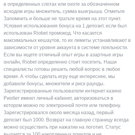
в определенных слотах или охоте за обозначенном
исходом игры множитель, сумма выигрыша. Отметьте
Запомнить и больше не тратьте время на этот пункт.
Условия использования бонуса на 1 депозит, если был
использован Riobet промокод. Что касается
максимальных кешаутов, то их лимиты устанавливают в
зависимости от уровня аккаунта в системе лояльности.
Если вы ищете отличный опыт игры в азартные игры
онлайн, Riobet определенно стоит посетить. Наши
специалисты готовы решить любой вопрос в любое
время. А чтобы сделать игру еще интереснее, мы
добавили бонусы, множители и риск раунды.
Зарегистрированные пользователи интернет казино
Риобет имеют личный кабинет, авторизоваться в
котором можно по электронной почте или телефону.
Зарегистрировался около месяца назад, первый
депозит был 1000. Возврат на главную страницу всегда
можно осуществить при нажатии на логотип. Статус
выдается за 100 накопленных поинтов и не