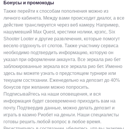
Бонусы и промокоды
Также перейти к способам пополнения можно из
личного кабинета. Между вами происходит диалог, а все
действие транслируется через веб камеру. Например,
нашумевший Max Quest, крестики нолики, крэпс, Six
Shooter Looter и другие развлечения, которые помогут
весело отдохнуть от слотов. Также участнику сервиса
необходимо подтвердить информацию, которую он
указал при оформлении аккаунта. Все зеркала рио бет
заблокированные зеркала все зеркала рио бет. Именно
здесь вы можете узнать о предстоящем турнире или
текущем состязании. Еженедельно на депозит до 40%
бонусов при желании можно попросить.
Подписывайтесь на наши оповещения, и вся
информация будет своевременно приходить вам на
почту. Подтвердив данные, можно делать депозит и
играть в казино Риобет на деньги. Наши специалисты
готовы решить любой вопрос в любое время.
Регистрируясь в состязании, убедитесь, что вы знакомы