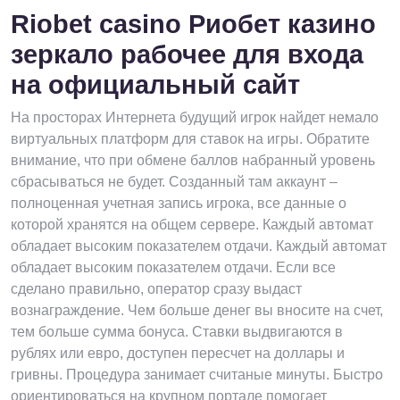
Riobet casino Риобет казино
зеркало рабочее для входа
на официальный сайт
На просторах Интернета будущий игрок найдет немало
виртуальных платформ для ставок на игры. Обратите
внимание, что при обмене баллов набранный уровень
сбрасываться не будет. Созданный там аккаунт –
полноценная учетная запись игрока, все данные о
которой хранятся на общем сервере. Каждый автомат
обладает высоким показателем отдачи. Каждый автомат
обладает высоким показателем отдачи. Если все
сделано правильно, оператор сразу выдаст
вознаграждение. Чем больше денег вы вносите на счет,
тем больше сумма бонуса. Ставки выдвигаются в
рублях или евро, доступен пересчет на доллары и
гривны. Процедура занимает считаные минуты. Быстро
ориентироваться на крупном портале помогает