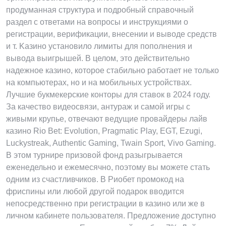
продуманная структура и подробный справочный
раздел с ответами на вопросы и инструкциями о
регистрации, верификации, внесении и выводе средств
и т. Kaзинo установило лимиты для пополнения и
вывода выигрышей. В целом, это действительно
надежное казино, которое стабильно работает не только
на компьютерах, но и на мобильных устройствах.
Лучшие букмекерские конторы для ставок в 2024 году.
За качество видеосвязи, антураж и самой игры с
живыми крупье, отвечают ведущие провайдеры лайв
казино Rio Bet: Evolution, Pragmatic Play, EGT, Ezugi,
Luckystreak, Authentic Gaming, Twain Sport, Vivo Gaming.
В этом турнире призовой фонд разыгрывается
еженедельно и ежемесячно, поэтому вы можете стать
одним из счастливчиков. В Риобет промокод на
фриспины или любой другой подарок вводится
непосредственно при регистрации в казино или же в
личном кабинете пользователя. Предложение доступно