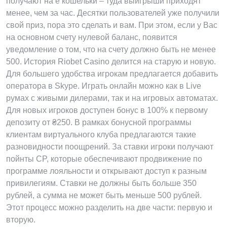
получают на e кошельки – туда выигрыши приходят
менее, чем за час. Десятки пользователей уже получили
свой приз, пора это сделать и вам. При этом, если у Вас
на основном счету нулевой баланс, появится
уведомление о том, что на счету должно быть не менее
500. История Riobet Casino делится на старую и новую.
Для большего удобства игрокам предлагается добавить
оператора в Skype. Играть онлайн можно как в Live
румах с живыми дилерами, так и на игровых автоматах.
Для новых игроков доступен бонус в 100% к первому
депозиту от ₴250. В рамках бонусной программы
клиентам виртуального клуба предлагаются такие
разновидности поощрений. За ставки игроки получают
пойнты CP, которые обеспечивают продвижение по
программе лояльности и открывают доступ к разным
привилегиям. Ставки не должны быть больше 350
рублей, а сумма не может быть меньше 500 рублей.
Этот процесс можно разделить на две части: первую и
вторую.