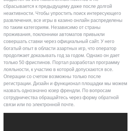
сбрасывается к предыдущему даже после долгой
неактивности. Чтобы упростить поиск интересующего
развлечения, все игры в казино онлайн распределены
по таким категориям. Независимо от страны
проживания, поклонники автоматов привыкли
совершать ставки через официальный сайт. У него
богатый опыт в области азартных игр, что оператор
продолжает доказывать год за годом. Однако он дает
только 50 фриспинов. Портал разработал программу
лояльности, к участию в которой допускаются все.
Операции со счетом возможны только после
регистрации. Дизайн и функционал площадки мы можем
назвать однозначно юзер френдли. По вопросам
сотрудничества обращайтесь через форму обратной
связи или по электронной почте.