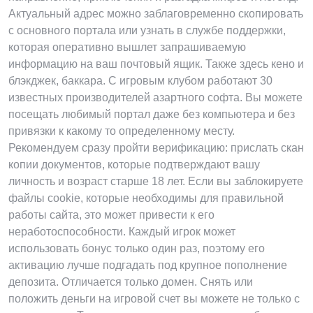
Актуальный адрес можно заблаговременно скопировать
с основного портала или узнать в службе поддержки,
которая оперативно вышлет запрашиваемую
информацию на ваш почтовый ящик. Также здесь кено и
блэкджек, баккара. С игровым клубом работают 30
известных производителей азартного софта. Вы можете
посещать любимый портал даже без компьютера и без
привязки к какому то определенному месту.
Рекомендуем сразу пройти верификацию: прислать скан
копии документов, которые подтверждают вашу
личность и возраст старше 18 лет. Если вы заблокируете
файлы cookie, которые необходимы для правильной
работы сайта, это может привести к его
неработоспособности. Каждый игрок может
использовать бонус только один раз, поэтому его
активацию лучше подгадать под крупное пополнение
депозита. Отличается только домен. Снять или
положить деньги на игровой счет вы можете не только с