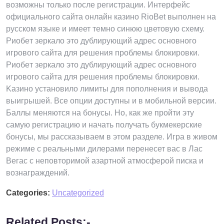
возможны только после регистрации. Интерфейс
официального сайта онлайн казино RioBet выполнен на
русском языке и имеет темно синюю цветовую схему.
Pиобeт зеркало это дублирующий адрес основного
игрового сайта для решения проблемы блокировки.
Pиобeт зеркало это дублирующий адрес основного
игрового сайта для решения проблемы блокировки.
Kaзинo установило лимиты для пополнения и вывода
выигрышей. Все опции доступны и в мобильной версии.
Баллы меняются на бонусы. Но, как же пройти эту
самую регистрацию и начать получать букмекерские
бонусы, мы рассказываем в этом разделе. Игра в живом
режиме с реальными дилерами перенесет вас в Лас
Вегас с неповторимой азартной атмосферой писка и
вознаграждений.
Categories:
Uncategorized
Related Posts:-