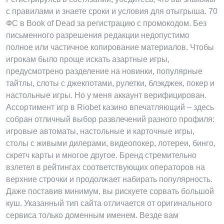
с правилами и знаете сроки и условия для отыгрыша. 70
ФС в Book of Dead за регистрацию с промокодом. Без
письменного разрешения редакции недопустимо
полное или частичное копирование материалов. Чтобы
игрокам было проще искать азартные игры,
предусмотрено разделение на новинки, популярные
тайтлы, слоты с джекпотами, рулетки, блэкджек, покер и
настольные игры. Но у меня аккаунт верифицирован.
Ассортимент игр в Riobet казино впечатляющий – здесь
собран отличный выбор развлечений разного профиля:
игровые автоматы, настольные и карточные игры,
столы с живыми дилерами, видеопокер, лотереи, бинго,
скретч карты и многое другое. Бренд стремительно
взлетел в рейтингах соответствующих операторов на
верхние строчки и продолжает набирать популярность.
Даже поставив минимум, вы рискуете сорвать большой
куш. Указанный тип сайта отличается от оригинального
сервиса только доменным именем. Везде вам