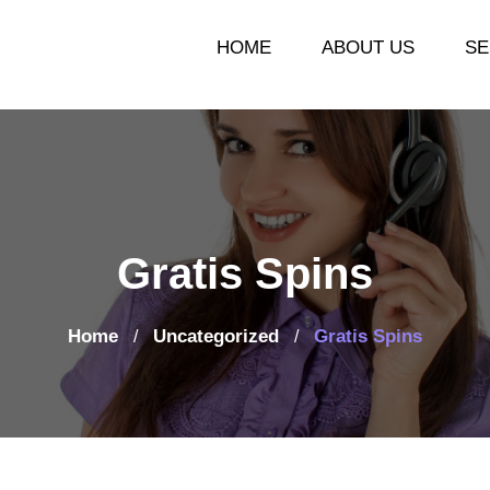
HOME
ABOUT US
SE
Gratis Spins
Home
Uncategorized
Gratis Spins
/
/