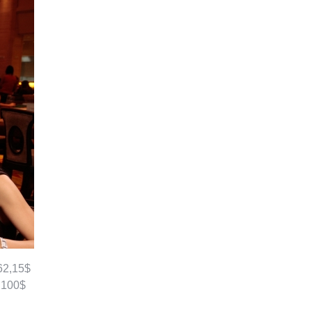
62,15$
 100$