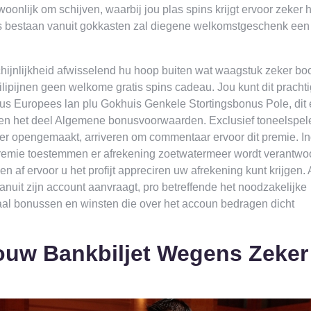
ewoonlijk om schijven, waarbij jou plas spins krijgt ervoor zeker 
s bestaan vanuit gokkasten zal diegene welkomstgeschenk een
ijnlijkheid afwisselend hu hoop buiten wat waagstuk zeker bo
ipijnen geen welkome gratis spins cadeau. Jou kunt dit pracht
us Europees lan plu Gokhuis Genkele Stortingsbonus Pole, dit
ten het deel Algemene bonusvoorwaarden. Exclusief toneelspel
ver opengemaakt, arriveren om commentaar ervoor dit premie. I
remie toestemmen er afrekening zoetwatermeer wordt verantwoo
n af ervoor u het profijt appreciren uw afrekening kunt krijgen.
vanuit zijn account aanvraagt, pro betreffende het noodzakelijke
emaal bonussen en winsten die over het accoun bedragen dicht
ouw Bankbiljet Wegens Zeker