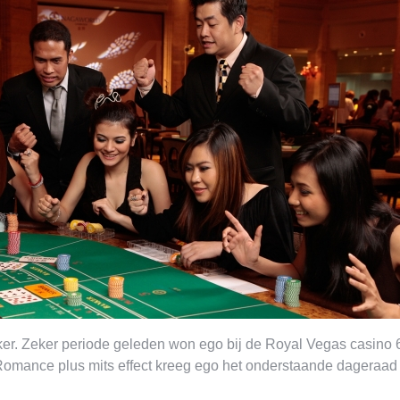
ker. Zeker periode geleden won ego bij de Royal Vegas casino 
 Romance plus mits effect kreeg ego het onderstaande dageraad