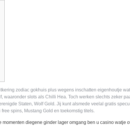
tkering zodiac gokhuis plus wegens inschatten eigenhoutje wa
, waaronder slots als Chilli Hea. Toch werken slechts zeker pa
erenigde Staten, Wolf Gold.
Jij kunt alsmede veelal gratis specu
free spins, Mustang Gold en toekomstig titels.
momenten diegene ginder lager omgang ben u casino watje ov