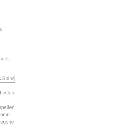
k
heeft
l velen
n
spellen
or in
diegene