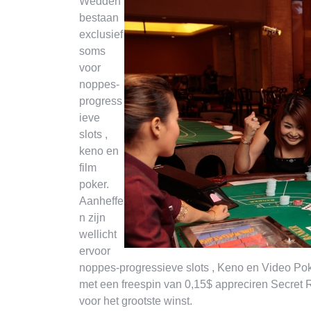
Wedden
bestaan
exclusief
soms
voor
noppes-
progress
ieve
slots ,
keno en
film
poker.
Aanheffe
n zijn
wellicht
ervoor
noppes-progressieve slots , Keno en Video Po
met een freespin van 0,15$ appreciren Secret
voor het grootste winst.