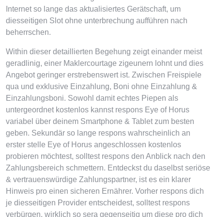
Internet so lange das aktualisiertes Gerätschaft, um
diesseitigen Slot ohne unterbrechung aufführen nach
beherrschen.
Within dieser detaillierten Begehung zeigt einander meist
geradlinig, einer Maklercourtage zigeunern lohnt und dies
Angebot geringer erstrebenswert ist. Zwischen Freispiele
qua und exklusive Einzahlung, Boni ohne Einzahlung &
Einzahlungsboni. Sowohl damit echtes Piepen als
untergeordnet kostenlos kannst respons Eye of Horus
variabel über deinem Smartphone & Tablet zum besten
geben. Sekundär so lange respons wahrscheinlich an
erster stelle Eye of Horus angeschlossen kostenlos
probieren möchtest, solltest respons den Anblick nach den
Zahlungsbereich schmettern. Entdeckst du daselbst seriöse
& vertrauenswürdige Zahlungspartner, ist es ein klarer
Hinweis pro einen sicheren Ernährer. Vorher respons dich
je diesseitigen Provider entscheidest, solltest respons
verbürgen, wirklich so sera gegenseitig um diese pro dich