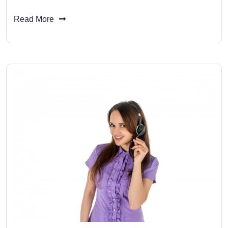
Read More