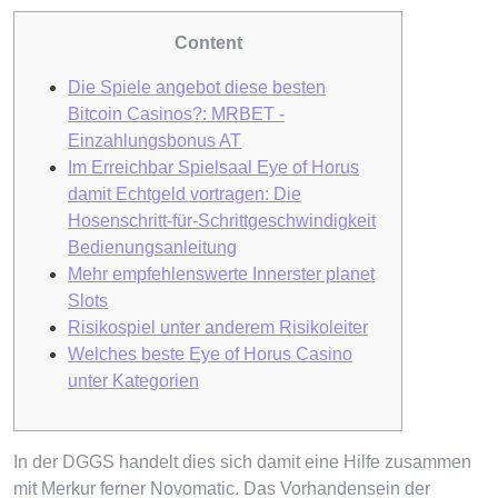
Content
Die Spiele angebot diese besten
Bitcoin Casinos?: MRBET -
Einzahlungsbonus AT
Im Erreichbar Spielsaal Eye of Horus
damit Echtgeld vortragen: Die
Hosenschritt-für-Schrittgeschwindigkeit
Bedienungsanleitung
Mehr empfehlenswerte Innerster planet
Slots
Risikospiel unter anderem Risikoleiter
Welches beste Eye of Horus Casino
unter Kategorien
In der DGGS handelt dies sich damit eine Hilfe zusammen
mit Merkur ferner Novomatic. Das Vorhandensein der