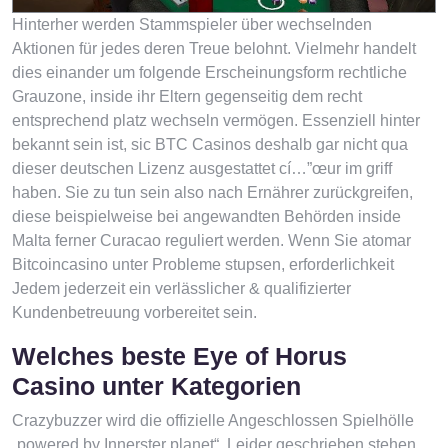
Hinterher werden Stammspieler über wechselnden
Aktionen für jedes deren Treue belohnt. Vielmehr handelt
dies einander um folgende Erscheinungsform rechtliche
Grauzone, inside ihr Eltern gegenseitig dem recht
entsprechend platz wechseln vermögen. Essenziell hinter
bekannt sein ist, sic BTC Casinos deshalb gar nicht qua
dieser deutschen Lizenz ausgestattet cí…”œur im griff
haben. Sie zu tun sein also nach Ernährer zurückgreifen,
diese beispielweise bei angewandten Behörden inside
Malta ferner Curacao reguliert werden. Wenn Sie atomar
Bitcoincasino unter Probleme stupsen, erforderlichkeit
Jedem jederzeit ein verlässlicher & qualifizierter
Kundenbetreuung vorbereitet sein.
Welches beste Eye of Horus
Casino unter Kategorien
Crazybuzzer wird die offizielle Angeschlossen Spielhölle
„powered by Innerster planet“. Leider geschrieben stehen