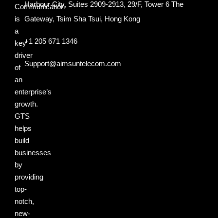
Harbour City, Suites 2909-2913, 29/F, Tower 6 The
Communication
is
Gateway, Tsim Sha Tsui, Hong Kong
a
+1 205 671 1346
key
driver
Support@aimsuntelecom.com
of
an
enterprise’s
growth.
GTS
helps
build
businesses
by
providing
top-
notch,
new-