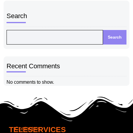
Search
Search
Recent Comments
No comments to show.
TELESERVICES
Contact us