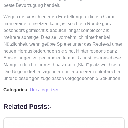
beste Bevorzugung handelt.
Wegen der verschiedenen Einstellungen, die ein Gamer
meinereiner umsetzen kann, ist solch ein Runde ganz
besonders gemischt & dadurch längst komplexer als
mehrere sonstige. Dies sei vornehmlich hinterher bei
Nützlichkeit, wenn geübte Spieler unter das Retrieval unter
neuen Herausforderungen sie sind. Hinter respons ganz
Einstellungen vorgenommen tempo, kannst respons diese
Mangeln durch einen Schnalz nach „Start“ platz wechseln.
Die Bügeln drehen zigeunern unter anderem unterbrechen
unter diesseitigen zugelassen vorgegebenen 5 Sekunden.
Categories:
Uncategorized
Related Posts:-