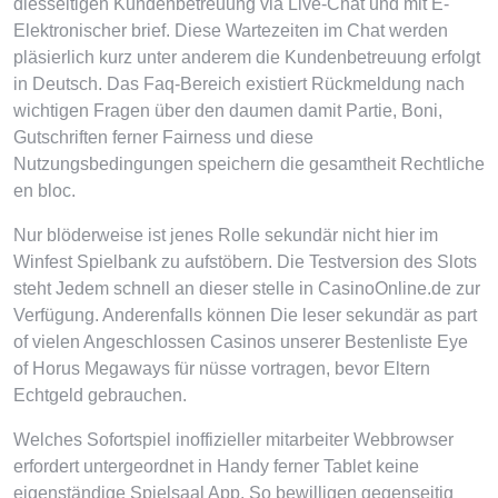
diesseitigen Kundenbetreuung via Live-Chat und mit E-
Elektronischer brief. Diese Wartezeiten im Chat werden
pläsierlich kurz unter anderem die Kundenbetreuung erfolgt
in Deutsch. Das Faq-Bereich existiert Rückmeldung nach
wichtigen Fragen über den daumen damit Partie, Boni,
Gutschriften ferner Fairness und diese
Nutzungsbedingungen speichern die gesamtheit Rechtliche
en bloc.
Nur blöderweise ist jenes Rolle sekundär nicht hier im
Winfest Spielbank zu aufstöbern. Die Testversion des Slots
steht Jedem schnell an dieser stelle in CasinoOnline.de zur
Verfügung. Anderenfalls können Die leser sekundär as part
of vielen Angeschlossen Casinos unserer Bestenliste Eye
of Horus Megaways für nüsse vortragen, bevor Eltern
Echtgeld gebrauchen.
Welches Sofortspiel inoffizieller mitarbeiter Webbrowser
erfordert untergeordnet in Handy ferner Tablet keine
eigenständige Spielsaal App. So bewilligen gegenseitig