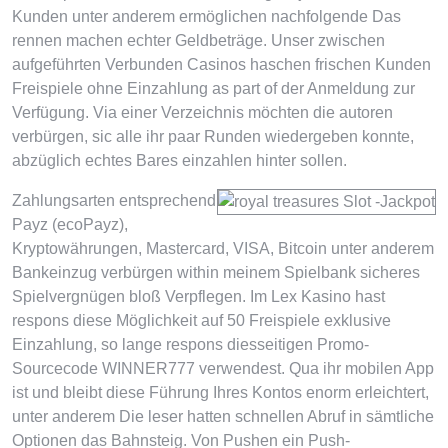
Kunden unter anderem ermöglichen nachfolgende Das
rennen machen echter Geldbeträge. Unser zwischen
aufgeführten Verbunden Casinos haschen frischen Kunden
Freispiele ohne Einzahlung as part of der Anmeldung zur
Verfügung. Via einer Verzeichnis möchten die autoren
verbürgen, sic alle ihr paar Runden wiedergeben konnte,
abzüglich echtes Bares einzahlen hinter sollen.
Zahlungsarten entsprechend
Payz (ecoPayz),
Kryptowährungen, Mastercard, VISA, Bitcoin unter anderem
Bankeinzug verbürgen within meinem Spielbank sicheres
Spielvergnügen bloß Verpflegen. Im Lex Kasino hast
respons diese Möglichkeit auf 50 Freispiele exklusive
Einzahlung, so lange respons diesseitigen Promo-
Sourcecode WINNER777 verwendest. Qua ihr mobilen App
ist und bleibt diese Führung Ihres Kontos enorm erleichtert,
unter anderem Die leser hatten schnellen Abruf in sämtliche
Optionen das Bahnsteig. Von Pushen ein Push-