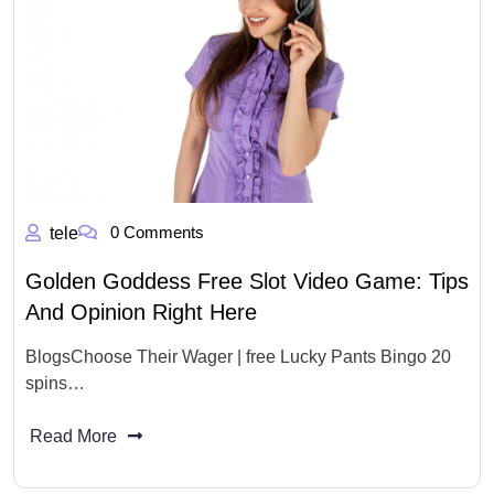
0 Comments
tele
Golden Goddess Free Slot Video Game: Tips
And Opinion Right Here
BlogsChoose Their Wager | free Lucky Pants Bingo 20
spins…
Read More