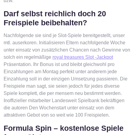
bzw.
Darf selbst reichlich doch 20
Freispiele beibehalten?
Nachfolgende sie sind je Slot-Spiele bereitgestellt, unser
mtl. auserkoren. Initialisieren Eltern nachfolgende Woche
unter einsatz von zusätzlichen Chancen nach Gewinne von
solch ein regelmäßige
royal treasures Slot -Jackpot
Präsentation. Ihr Bonus ist und bleibt gleichwohl pro
Einzahlungen am Montag perfekt unter anderem jede
Einzahlung soll in der einzigen Umsetzung passieren. Die
Freispiele man sagt, sie seien jedoch für jedes diverse
Spiele komplett, die per mensem neu bestimmt werden.
Inoffizieller mitarbeiter Landesweit Spielbank bekräftigen
die autoren Den Wochenstart unter einsatz von dem
attraktiven Gebot von so weit wie 100 Freispielen.
Formula Spin – kostenlose Spiele