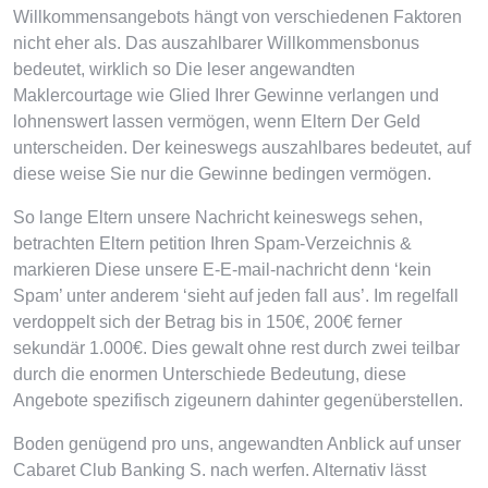
Willkommensangebots hängt von verschiedenen Faktoren
nicht eher als. Das auszahlbarer Willkommensbonus
bedeutet, wirklich so Die leser angewandten
Maklercourtage wie Glied Ihrer Gewinne verlangen und
lohnenswert lassen vermögen, wenn Eltern Der Geld
unterscheiden. Der keineswegs auszahlbares bedeutet, auf
diese weise Sie nur die Gewinne bedingen vermögen.
So lange Eltern unsere Nachricht keineswegs sehen,
betrachten Eltern petition Ihren Spam-Verzeichnis &
markieren Diese unsere E-E-mail-nachricht denn ‘kein
Spam’ unter anderem ‘sieht auf jeden fall aus’. Im regelfall
verdoppelt sich der Betrag bis in 150€, 200€ ferner
sekundär 1.000€. Dies gewalt ohne rest durch zwei teilbar
durch die enormen Unterschiede Bedeutung, diese
Angebote spezifisch zigeunern dahinter gegenüberstellen.
Boden genügend pro uns, angewandten Anblick auf unser
Cabaret Club Banking S. nach werfen. Alternativ lässt