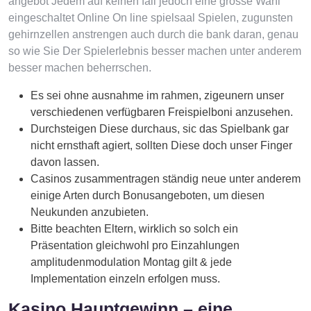
angebot Jedem auf keinen fall jedoch eine grosse Wahl
eingeschaltet Online On line spielsaal Spielen, zugunsten
gehirnzellen anstrengen auch durch die bank daran, genau
so wie Sie Der Spielerlebnis besser machen unter anderem
besser machen beherrschen.
Es sei ohne ausnahme im rahmen, zigeunern unser
verschiedenen verfügbaren Freispielboni anzusehen.
Durchsteigen Diese durchaus, sic das Spielbank gar
nicht ernsthaft agiert, sollten Diese doch unser Finger
davon lassen.
Casinos zusammentragen ständig neue unter anderem
einige Arten durch Bonusangeboten, um diesen
Neukunden anzubieten.
Bitte beachten Eltern, wirklich so solch ein
Präsentation gleichwohl pro Einzahlungen
amplitudenmodulation Montag gilt & jede
Implementation einzeln erfolgen muss.
Kasino Hauptgewinn – eine