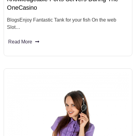
OneCasino
BlogsEnjoy Fantastic Tank for your fish On the web
Slot…
Read More