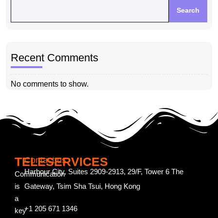
Search
Recent Comments
No comments to show.
TELESERVICES
Contact us
Harbour City, Suites 2909-2913, 29/F, Tower 6 The
Communication
is
Gateway, Tsim Sha Tsui, Hong Kong
a
+1 205 671 1346
key