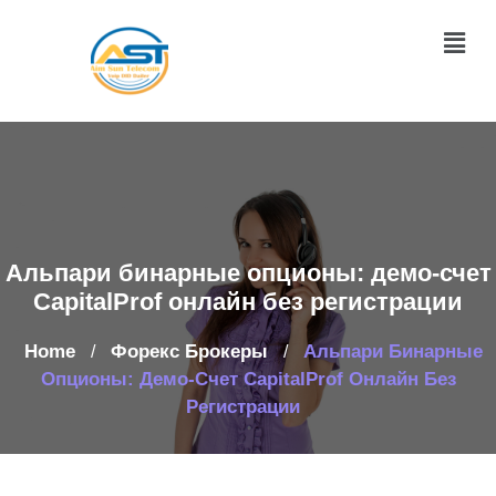
Альпари бинарные опционы: демо-счет
CapitalProf онлайн без регистрации
Home
Форекс Брокеры
Альпари Бинарные
/
/
Опционы: Демо-Счет CapitalProf Онлайн Без
Регистрации