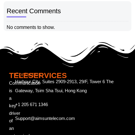
Recent Comments
No comments to show.
TELESERVICES
Contact us
Harbour City, Suites 2909-2913, 29/F, Tower 6 The
Communication
is
Gateway, Tsim Sha Tsui, Hong Kong
a
+1 205 671 1346
key
driver
Support@aimsuntelecom.com
of
an