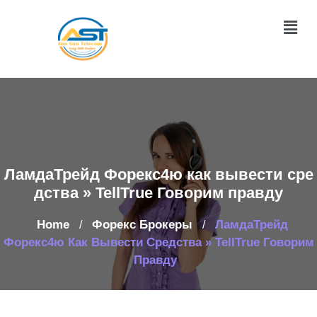
ЛамдаТрейд Форекс4ю как вывести сре
дства » TellTrue Говорим правду
Home
Форекс Брокеры
ЛамдаТрейд
/
/
Форекс4ю Как Вывести Средства » TellTrue Говорим
Правду