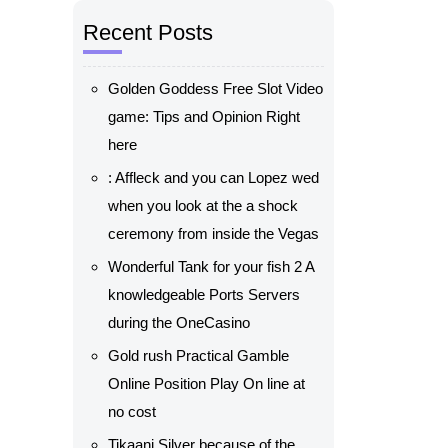
Recent Posts
Golden Goddess Free Slot Video
game: Tips and Opinion Right
here
: Affleck and you can Lopez wed
when you look at the a shock
ceremony from inside the Vegas
Wonderful Tank for your fish 2 A
knowledgeable Ports Servers
during the OneCasino
Gold rush Practical Gamble
Online Position Play On line at
no cost
Tikaani Silver because of the