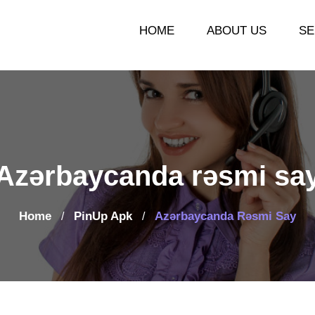
HOME
ABOUT US
SE
Azərbaycanda rəsmi sa
Home
PinUp Apk
Azərbaycanda Rəsmi Say
/
/