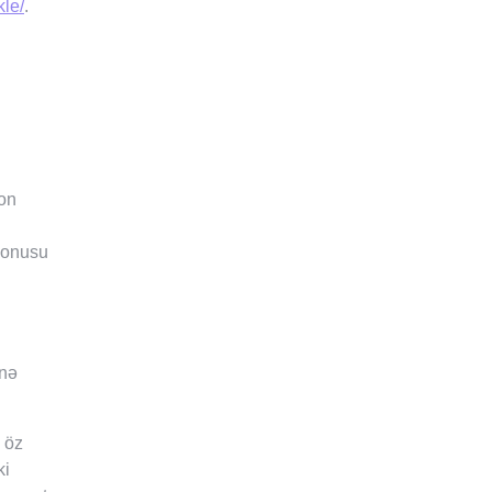
kle/
.
yon
bonusu
inə
m öz
ki