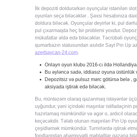
İlk depoziti doldurarkən oyunçular istənilən slot 
oyunları seçə biləcəklər . Şəxsi hesabınıza dax
doldura biləcək. Oyunçular deyirlər ki, pul dər
pul çıxarmaqda heç bir problemi yoxdur. Depozi
mükafatlar əldə edə biləcəklər. Təcrübəli oyunçu
qumarbazın statusundan asılıdır Sayt Pin Up az
azerbaycan-24.com
.
Onlayn oyun klubu 2016-cı ildə Hollandiya 
Bu əyləncə sadə, iddiasız oyuna üstünlük 
Depozitsiz və pulsuz mərc götürsə belə ,
aksiyada iştirak edə biləcək.
Bu, müntəzəm olaraq qazanmaq istəyənlər üçün ço
uyğundur, yəni içindəki maşınlar istifadəçinin p
hazırlamaq mümkündür və əgər o, ardıcıl olaraq
keçəcəkdir. Tələb olunan maşınları Pin Up oyunu
çeşidləmək mümkündür. Turnirlərdə iştirak etmək
fondlarından əhəmiyyətli məbləğlər qazana bilə