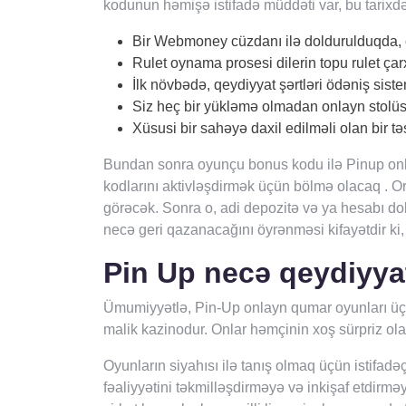
kodunun həmişə istifadə müddəti var, bu tarixdən s
Bir Webmoney cüzdanı ilə doldurulduqda, ç
Rulet oynama prosesi dilerin topu rulet çar
İlk növbədə, qeydiyyat şərtləri ödəniş sist
Siz heç bir yükləmə olmadan onlayn stolüst
Xüsusi bir sahəyə daxil edilməli olan bir t
Bundan sonra oyunçu bonus kodu ilə Pinup onl
kodlarını aktivləşdirmək üçün bölmə olacaq . O
görəcək. Sonra o, adi depozitə və ya hesabı 
necə geri qazanacağını öyrənməsi kifayətdir ki
Pin Up necə qeydiyya
Ümumiyyətlə, Pin-Up onlayn qumar oyunları üçün
malik kazinodur. Onlar həmçinin xoş sürpriz olan
Oyunların siyahısı ilə tanış olmaq üçün istifadəç
fəaliyyətini təkmilləşdirməyə və inkişaf etdirmə