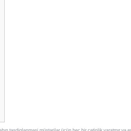
abın təsdiqlənməsi müştərilər üçün heç bir çətinlik yaratmır və e