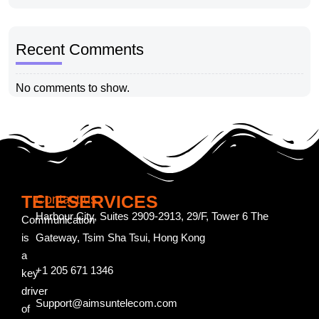
Recent Comments
No comments to show.
TELESERVICES
Contact us
Harbour City, Suites 2909-2913, 29/F, Tower 6 The
Communication
is
Gateway, Tsim Sha Tsui, Hong Kong
a
+1 205 671 1346
key
driver
Support@aimsuntelecom.com
of