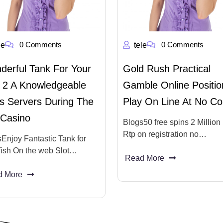
0 Comments
0 Comments
le
tele
derful Tank For Your
Gold Rush Practical
h 2 A Knowledgeable
Gamble Online Positio
s Servers During The
Play On Line At No Co
Casino
Blogs50 free spins 2 Million
Rtp on registration no…
Enjoy Fantastic Tank for
fish On the web Slot…
Read More
d More