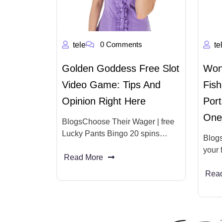
0 Comments
tele
te
Golden Goddess Free Slot
Won
Video Game: Tips And
Fis
Opinion Right Here
Port
One
BlogsChoose Their Wager | free
Lucky Pants Bingo 20 spins…
Blogs
your 
Read More
Rea