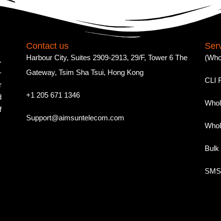
Contact us
Ser
Harbour City, Suites 2909-2913, 29/F, Tower 6 The
(Who
.
-
Gateway, Tsim Sha Tsui, Hong Kong
CLI 
r
+1 205 671 1346
d
Whol
f
Support@aimsuntelecom.com
Whol
Bulk
SMS