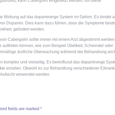
ngsdrüse), kann Cabergolin eingesetzt werden, um diese
te Wirkung auf das dopaminerge System im Gehirn. Es bindet a
 von Dopamin. Dies kann dazu führen, dass die Symptome best
kheit, gelindert werden.
n Cabergolin sollte immer mit einem Arzt abgestimmt werden
auftreten können, wie zum Beispiel Übelkeit, Schwindel oder
lmäßige ärztliche Überwachung während der Behandlung wich
n komplex und vielseitig. Es beeinflusst das dopaminerge Sys
ekte erzielen. Obwohl es zur Behandlung verschiedener Erkran
er Aufsicht verwendet werden.
red fields are marked
*