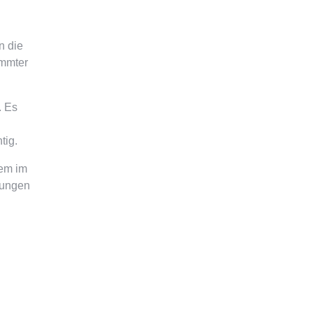
n die
immter
. Es
tig.
tem im
kungen