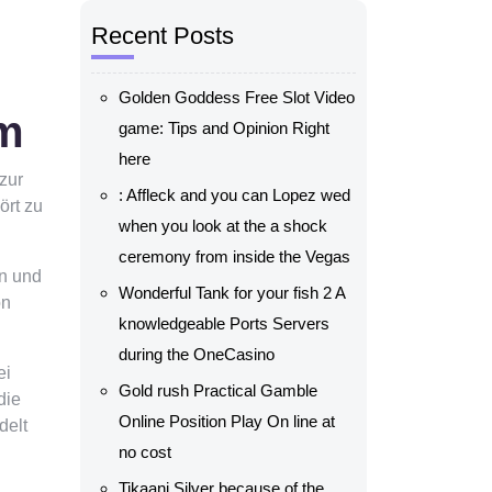
n
Recent Posts
Golden Goddess Free Slot Video
mm
game: Tips and Opinion Right
here
zur
: Affleck and you can Lopez wed
ört zu
when you look at the a shock
ceremony from inside the Vegas
en und
Wonderful Tank for your fish 2 A
on
knowledgeable Ports Servers
during the OneCasino
ei
Gold rush Practical Gamble
die
Online Position Play On line at
delt
no cost
Tikaani Silver because of the