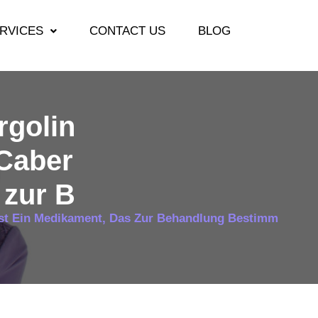
RVICES
CONTACT US
BLOG
rgolin
 Caber
 zur B
 Ist Ein Medikament, Das Zur Behandlung Bestimm