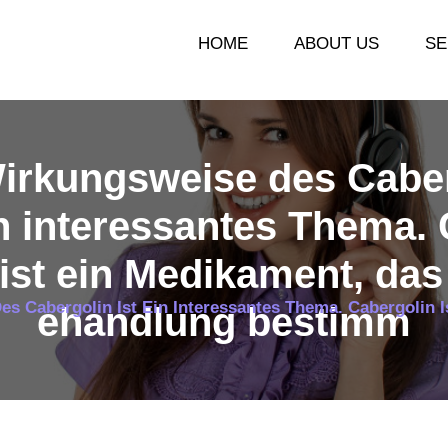
HOME
ABOUT US
SE
irkungsweise des Cabe
in interessantes Thema.
 ist ein Medikament, das
es Cabergolin Ist Ein Interessantes Thema. Cabergolin
ehandlung bestimm