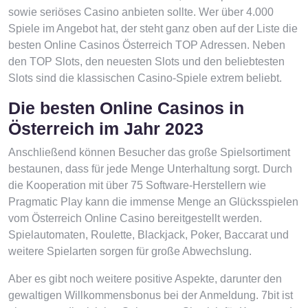
sowie seriöses Casino anbieten sollte. Wer über 4.000
Spiele im Angebot hat, der steht ganz oben auf der Liste die
besten Online Casinos Österreich TOP Adressen. Neben
den TOP Slots, den neuesten Slots und den beliebtesten
Slots sind die klassischen Casino-Spiele extrem beliebt.
Die besten Online Casinos in
Österreich im Jahr 2023
Anschließend können Besucher das große Spielsortiment
bestaunen, dass für jede Menge Unterhaltung sorgt. Durch
die Kooperation mit über 75 Software-Herstellern wie
Pragmatic Play kann die immense Menge an Glücksspielen
vom Österreich Online Casino bereitgestellt werden.
Spielautomaten, Roulette, Blackjack, Poker, Baccarat und
weitere Spielarten sorgen für große Abwechslung.
Aber es gibt noch weitere positive Aspekte, darunter den
gewaltigen Willkommensbonus bei der Anmeldung. 7bit ist