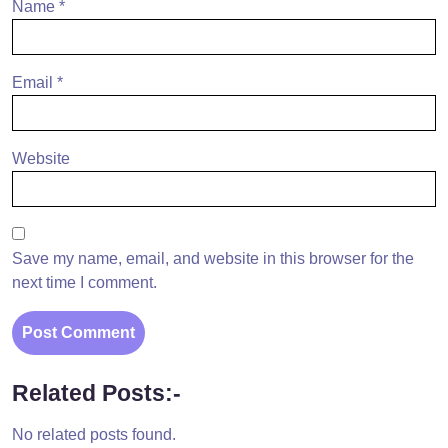
Name
*
Email
*
Website
Save my name, email, and website in this browser for the
next time I comment.
Related Posts:-
No related posts found.