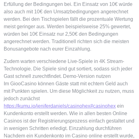
Erfüllung der Bedingungen bei. Ein Einsatz von 10€ würde
also auch mit 10€ den Umsatzbedingungen angerechnet
werden. Bei den Tischspielen fällt die prozentuale Wertung
meist geringer aus. Werden beispielsweise 25% gewertet,
würden bei 10€ Einsatz nur 2,50€ den Bedingungen
angerechnet werden. Traditionell richten sich die meisten
Bonusangebote nach eurer Einzahlung.
Zudem warten verschiedene Live-Spiele in 4K Stream-
Technologie. Die Spiele sind gut sortiert, sodass sich jeder
Gast schnell zurechtfindet. Demo-Version nutzen
Im GiooCasino können Gäste statt mit echtem Geld auch
mit Punkten spielen. Um diese Möglichkeit zu nutzen, muss
jedoch zunächst
https://kumu.io/jeniferdaniels/casinohex#casinohex
ein
Kundenkonto erstellt werden. Wie in allen besten Online
Casinos ist der Registrierungsprozess einfach gestaltet und
in wenigen Schritten erledigt. Einzahlung durchführen
Nachdem ein Kundenkonto im Casino online erstellt wurde,