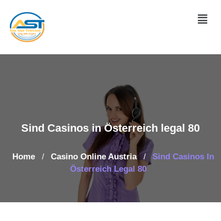
Sind Casinos in Österreich legal 80
Home
Casino Online Austria
Sind Casinos In
/
/
Österreich Legal 80