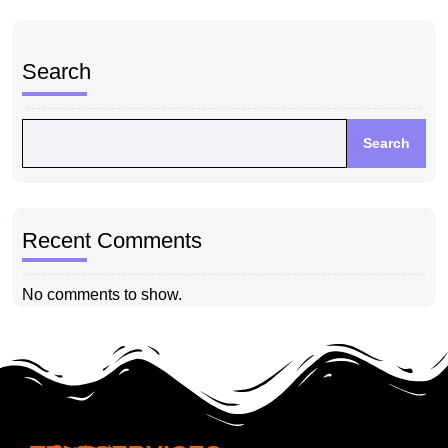
Search
Search
Recent Comments
No comments to show.