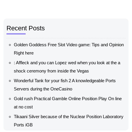
Recent Posts
Golden Goddess Free Slot Video game: Tips and Opinion
Right here
: Affleck and you can Lopez wed when you look at the a
shock ceremony from inside the Vegas
Wonderful Tank for your fish 2 A knowledgeable Ports
Servers during the OneCasino
Gold rush Practical Gamble Online Position Play On line
at no cost
Tikaani Silver because of the Nuclear Position Laboratory
Ports iGB