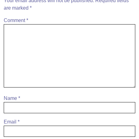
Your email address will not be published.
Required fields
are marked
*
Comment
*
Name
*
Email
*