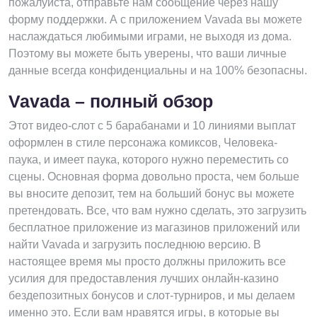
пожалуйста, отправьте нам сообщение через нашу
форму поддержки. А с приложением Vavada вы можете
наслаждаться любимыми играми, не выходя из дома.
Поэтому вы можете быть уверены, что ваши личные
данные всегда конфиденциальны и на 100% безопасны.
Vavada – полный обзор
Этот видео-слот с 5 барабанами и 10 линиями выплат
оформлен в стиле персонажа комиксов, Человека-
паука, и имеет паука, которого нужно переместить со
сцены. Основная форма довольно проста, чем больше
вы вносите депозит, тем на больший бонус вы можете
претендовать. Все, что вам нужно сделать, это загрузить
бесплатное приложение из магазинов приложений или
найти Vavada и загрузить последнюю версию. В
настоящее время мы просто должны приложить все
усилия для предоставления лучших онлайн-казино
бездепозитных бонусов и слот-турниров, и мы делаем
именно это. Если вам нравятся игры, в которые вы