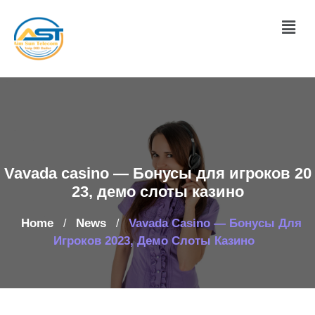
Vavada casino — Бонусы для игроков 20
23, демо слоты казино
Home
News
Vavada Casino — Бонусы Для
/
/
Игроков 2023, Демо Слоты Казино