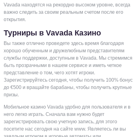
Vavada находятся на рекордно высоком уровне, всегда
важно следить за своим реальным счетом после его
открытия.
Турниры в Vavada Казино
Вы также отлично проведете здесь время благодаря
хорошо обученным и дружелюбным представителям
службы поддержки, доступным в Vavada. Мы стремимся
быть прозрачными в нашем сервисе и иметь четкое
представление о том, чего хотят игроки.
Зарегистрируйтесь сегодня, чтобы получить 100% бонус
до €500 и вращайте барабаны, чтобы получить крупные
призы.
Мобильное казино Vavada удобно для пользователя и в
него легко играть. Сначала вам нужно будет
зарегистрировать свою учетную запись, для этого
посетите нас сегодня на сайте www. Являетесь ли вы
заядлым игроком в игровые автоматы или