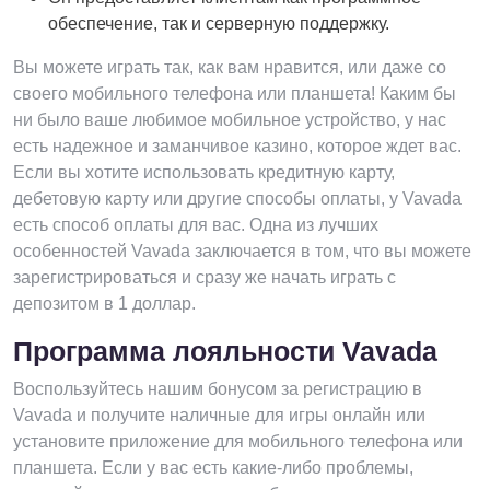
обеспечение, так и серверную поддержку.
Вы можете играть так, как вам нравится, или даже со
своего мобильного телефона или планшета! Каким бы
ни было ваше любимое мобильное устройство, у нас
есть надежное и заманчивое казино, которое ждет вас.
Если вы хотите использовать кредитную карту,
дебетовую карту или другие способы оплаты, у Vavada
есть способ оплаты для вас. Одна из лучших
особенностей Vavada заключается в том, что вы можете
зарегистрироваться и сразу же начать играть с
депозитом в 1 доллар.
Программа лояльности Vavada
Воспользуйтесь нашим бонусом за регистрацию в
Vavada и получите наличные для игры онлайн или
установите приложение для мобильного телефона или
планшета. Если у вас есть какие-либо проблемы,