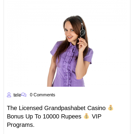
0 Comments
tele
The Licensed Grandpashabet Casino
Bonus Up To 10000 Rupees
VIP
Programs.