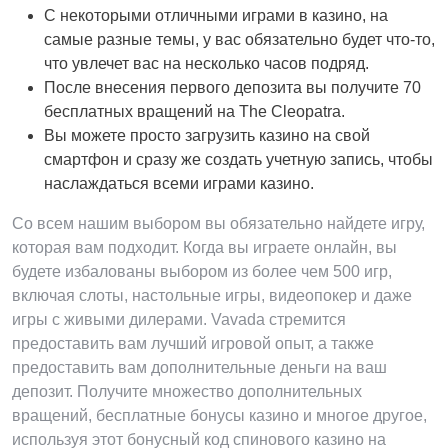
С некоторыми отличными играми в казино, на
самые разные темы, у вас обязательно будет что-то,
что увлечет вас на несколько часов подряд.
После внесения первого депозита вы получите 70
бесплатных вращений на The Cleopatra.
Вы можете просто загрузить казино на свой
смартфон и сразу же создать учетную запись, чтобы
наслаждаться всеми играми казино.
Со всем нашим выбором вы обязательно найдете игру,
которая вам подходит. Когда вы играете онлайн, вы
будете избалованы выбором из более чем 500 игр,
включая слоты, настольные игры, видеопокер и даже
игры с живыми дилерами. Vavada стремится
предоставить вам лучший игровой опыт, а также
предоставить вам дополнительные деньги на ваш
депозит. Получите множество дополнительных
вращений, бесплатные бонусы казино и многое другое,
используя этот бонусный код спинового казино на