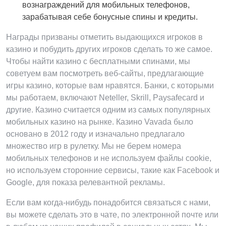
вознаграждений для мобильных телефонов,
зарабатывая себе бонусные спины и кредиты.
Награды призваны отметить выдающихся игроков в
казино и побудить других игроков сделать то же самое.
Чтобы найти казино с бесплатными спинами, мы
советуем вам посмотреть веб-сайты, предлагающие
игры казино, которые вам нравятся. Банки, с которыми
мы работаем, включают Neteller, Skrill, Paysafecard и
другие. Казино считается одним из самых популярных
мобильных казино на рынке. Казино Vavada было
основано в 2012 году и изначально предлагало
множество игр в рулетку. Мы не берем номера
мобильных телефонов и не используем файлы cookie,
но используем сторонние сервисы, такие как Facebook и
Google, для показа релевантной рекламы.
Если вам когда-нибудь понадобится связаться с нами,
вы можете сделать это в чате, по электронной почте или