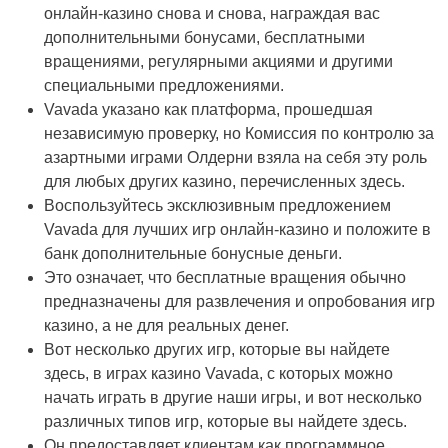
онлайн-казино снова и снова, награждая вас
дополнительными бонусами, бесплатными
вращениями, регулярными акциями и другими
специальными предложениями.
Vavada указано как платформа, прошедшая
независимую проверку, но Комиссия по контролю за
азартными играми Олдерни взяла на себя эту роль
для любых других казино, перечисленных здесь.
Воспользуйтесь эксклюзивным предложением
Vavada для лучших игр онлайн-казино и положите в
банк дополнительные бонусные деньги.
Это означает, что бесплатные вращения обычно
предназначены для развлечения и опробования игр
казино, а не для реальных денег.
Вот несколько других игр, которые вы найдете
здесь, в играх казино Vavada, с которых можно
начать играть в другие наши игры, и вот несколько
различных типов игр, которые вы найдете здесь.
Он предоставляет клиентам как программное