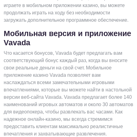
играете в мобильном приложении казино, вы можете
продолжать играть на ходу без необходимости
загружать дополнительное программное обеспечение.
Мобильная версия и приложение
Vavada
Что касается бонусов, Vavada будет предлагать вам
соответствующий бонус каждый раз, когда вы вносите
свои реальные деньги на свой счет. Мобильное
приложение казино Vavada позволяет вам
наслаждаться всеми замечательными игровыми
впечатлениями, которые вы можете найти в настольной
версии веб-сайта Vavada. Vavada предлагает более 140
наименований игровых автоматов и около 30 автоматов
для видеопокера, чтобы развлекать вас часами. Как
надежное онлайн-казино, мы всегда стремимся
предоставить клиентам максимально реалистичные
впечатления и захватывающие развлечения.