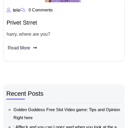
0 Comments
tele
Privet Strret
harry, where are you?
Read More
Recent Posts
Golden Goddess Free Slot Video game: Tips and Opinion
Right here
: Affleck and you can Lopez wed when you look at the a