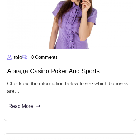
0 Comments
tele
Аркада Casino Poker And Sports
Check out the information below to see which bonuses
are…
Read More