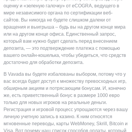
оценку и «зеленую галочку» от eCOGRA, ведущего в
мире независимого органа по сертификации веб-
сайтов. Вы никогда не будете слишком далеки от
вращения и выигрыша – будь вы на другом конце мира
или на другом конце офиса. Единственный запрос,
который вам нужно будет сделать перед внесением
депозита, — это подтверждение платежа с помощью
вашего онлайн-кошелька, чтобы убедиться, что средств
достаточно для обработки депозита.
В Vavada вы будете избалованы выбором, потому что у
вас всегда будет доступ к множеству превосходных игр,
обширным акциям и потрясающим бонусам. И, конечно
же, есть приветственный бонус в размере 1000 евро
только для новых игроков на реальные деньги.
Регистрация и игровой процесс упрощаются через вашу
личную учетную запись в казино. К ним относятся
мгновенные переводы, карты WebMoney, Skrill, Bitcoin и
Visa. Вот почему наш список способов оплаты, который