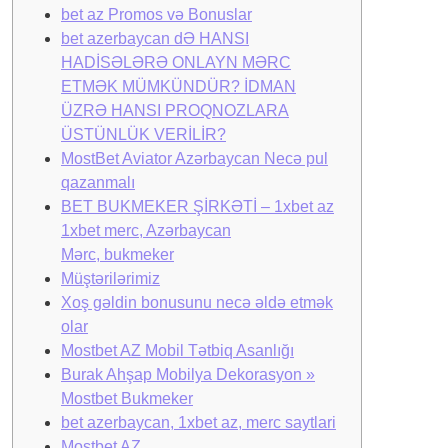
bet az Promos və Bonuslar
bet azerbaycan dƏ HANSI
HADİSƏLƏRƏ ONLAYN MƏRC
ETMƏK MÜMKÜNDÜR? İDMAN
ÜZRƏ HANSI PROQNOZLARA
ÜSTÜNLÜK VERİLİR?
MostBet Aviator Azərbaycan Necə pul
qazanmalı
BET BUKMEKER ŞİRKƏTİ – 1xbet az
1xbet merc, Azərbaycan
Mərc, bukmeker
Müştərilərimiz
Xoş gəldin bonusunu necə əldə etmək
olar
Mostbet AZ Mobil Tətbiq Asanlığı
Burak Ahşap Mobilya Dekorasyon »
Mostbet Bukmeker
bet azerbaycan, 1xbet az, merc saytlari
Mostbet AZ