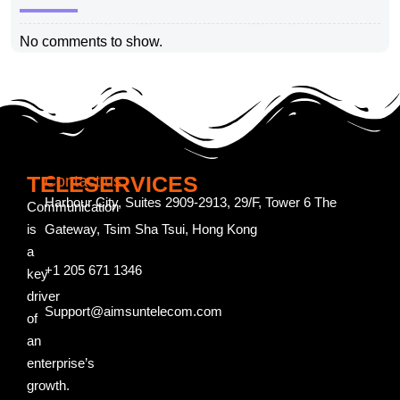
No comments to show.
TELESERVICES
Contact us
Harbour City, Suites 2909-2913, 29/F, Tower 6 The
Communication
is
Gateway, Tsim Sha Tsui, Hong Kong
a
+1 205 671 1346
key
driver
Support@aimsuntelecom.com
of
an
enterprise’s
growth.