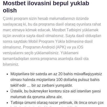
Mostbet ilovasini bepul yuklab
olish
Çünki proqram sizin hesab məlumatlarınızı özündə
saxlayacaq ki, bu da proqrama daxil olaraq oyunlara rahat
mərc etməyə kömək edəcək. Mostbet Tətbiqini yükləmək
üçün əvvəlcə sayta daxil olmalısınız. Sayta daxil olduqdan
sonra saytdakı Mobil Proqramı Yüklə bölməsinə daxil
olmalısınız. Proqramın Android (APK) və ya iOS
versiyalarını seçib yükləməlisiniz. Yükləməni
tamamladıqdan sonra proqrama asanlıqla daxil ola
bilərsiniz.
Müştərilərə bir satırda ən az 20 bahis müvəffəqiyyətsiz
olması halında müştərilərə 100 dollarlıq pulsuz bahis
təklif edir … bir az zərbəni yumşaldır.
Üstəlik, bu bukmeyker kontoru sizə aid istənilən şəxsi
məlumatı da qoruma altına alır.
Tətbiqə ümumi olaraq nəzər yetirsək, ilk öncə onun çox