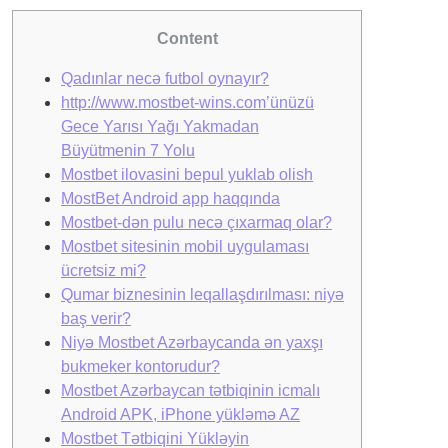
Content
Qadınlar necə futbol oynayır?
http://www.mostbet-wins.com’ünüzü
Gece Yarısı Yağı Yakmadan
Büyütmenin 7 Yolu
Mostbet ilovasini bepul yuklab olish
MostBet Android app haqqında
Mostbet-dən pulu necə çıxarmaq olar?
Mostbet sitesinin mobil uygulaması
ücretsiz mi?
Qumar biznesinin leqallaşdırılması: niyə
baş verir?
Niyə Mostbet Azərbaycanda ən yaxşı
bukmeker kontorudur?
Mostbet Azərbaycan tətbiqinin icmalı
Android APK, iPhone yükləmə AZ
Mostbet Tətbiqini Yükləyin