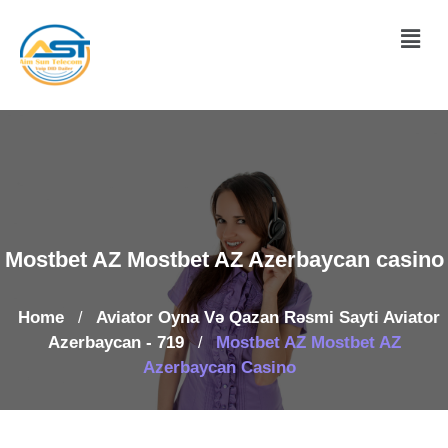
Mostbet AZ Mostbet AZ Azerbaycan casino
Home
Aviator Oyna Və Qazan Rəsmi Sayti Aviator
/
Azerbaycan - 719
Mostbet AZ Mostbet AZ
/
Azerbaycan Casino