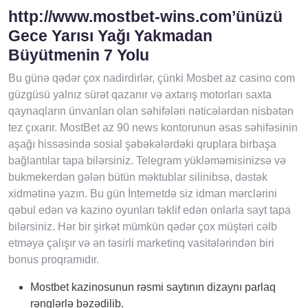
http://www.mostbet-wins.com’ünüzü
Gece Yarısı Yağı Yakmadan
Büyütmenin 7 Yolu
Bu günə qədər çox nadirdirlər, çünki Mosbet az casino com
güzgüsü yalnız sürət qazanır və axtarış motorları saxta
qaynaqların ünvanları olan səhifələri nəticələrdən nisbətən
tez çıxarır. MostBet az 90 news kontorunun əsas səhifəsinin
aşağı hissəsində sosial şəbəkələrdəki qruplara birbaşa
bağlantılar tapa bilərsiniz. Telegram yükləməmisinizsə və
bukmekerdən gələn bütün məktublar silinibsə, dəstək
xidmətinə yazın. Bu gün İnternetdə siz idman mərclərini
qəbul edən və kazino oyunları təklif edən onlarla sayt tapa
bilərsiniz. Hər bir şirkət mümkün qədər çox müştəri cəlb
etməyə çalışır və ən təsirli marketinq vasitələrindən biri
bonus proqramıdır.
Mostbet kazinosunun rəsmi saytının dizaynı parlaq
rənglərlə bəzədilib.