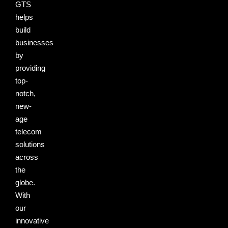
GTS
helps
build
businesses
by
providing
top-
notch,
new-
age
telecom
solutions
across
the
globe.
With
our
innovative