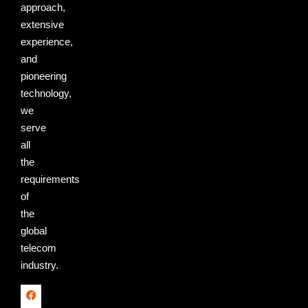
approach,
extensive
experience,
and
pioneering
technology,
we
serve
all
the
requirements
of
the
global
telecom
industry.