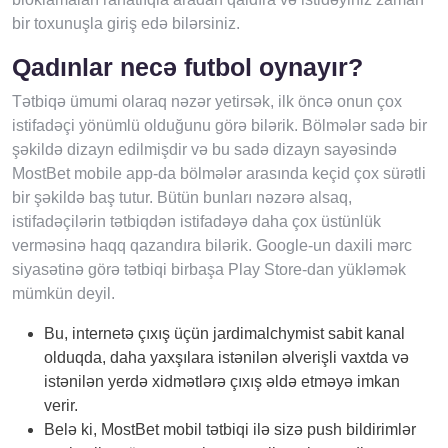
bir toxunuşla giriş edə bilərsiniz.
Qadınlar necə futbol oynayır?
Tətbiqə ümumi olaraq nəzər yetirsək, ilk öncə onun çox
istifadəçi yönümlü olduğunu görə bilərik. Bölmələr sadə bir
şəkildə dizayn edilmişdir və bu sadə dizayn sayəsində
MostBet mobile app-da bölmələr arasında keçid çox sürətli
bir şəkildə baş tutur. Bütün bunları nəzərə alsaq,
istifadəçilərin tətbiqdən istifadəyə daha çox üstünlük
verməsinə haqq qazandıra bilərik. Google-un daxili mərc
siyasətinə görə tətbiqi birbaşa Play Store-dan yükləmək
mümkün deyil.
Bu, internetə çıxış üçün jardimalchymist sabit kanal
olduqda, daha yaxşılara istənilən əlverişli vaxtda və
istənilən yerdə xidmətlərə çıxış əldə etməyə imkan
verir.
Belə ki, MostBet mobil tətbiqi ilə sizə push bildirimlər