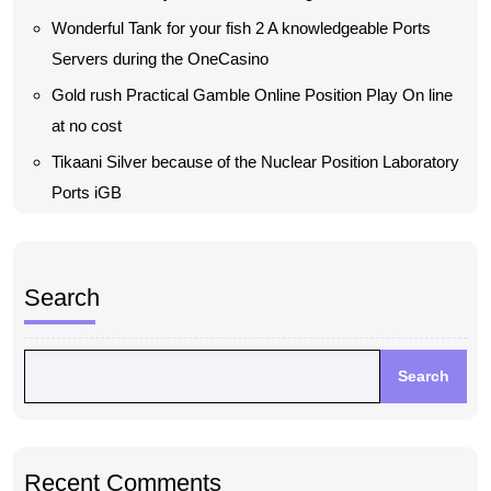
Wonderful Tank for your fish 2 A knowledgeable Ports
Servers during the OneCasino
Gold rush Practical Gamble Online Position Play On line
at no cost
Tikaani Silver because of the Nuclear Position Laboratory
Ports iGB
Search
Search
Recent Comments