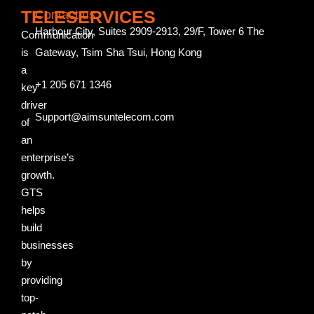
TELESERVICES
Contact us
Harbour City, Suites 2909-2913, 29/F, Tower 6 The
Communication
is
Gateway, Tsim Sha Tsui, Hong Kong
a
+1 205 671 1346
key
driver
Support@aimsuntelecom.com
of
an
enterprise’s
growth.
GTS
helps
build
businesses
by
providing
top-