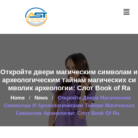
Откройте двери магическим символам и
археологическим тайнам магических си
мволик археологии: Слот Book of Ra
Home
News
Откройте Двери Магическим
/
/
Символам И Археологическим Тайнам Магических
Символик Археологии: Слот Book Of Ra