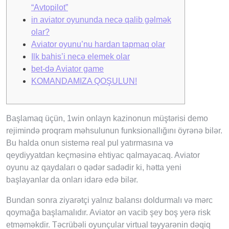
“Avtopilot”
in aviator oyununda necə qalib gəlmək
olar?
Aviator oyunu’nu hardan tapmaq olar
Ilk bahis’i necə elemek olar
bet-də Aviator game
KOMANDAMIZA QOŞULUN!
Başlamaq üçün, 1win onlayn kazinonun müştərisi demo
rejimində proqram məhsulunun funksionallığını öyrənə bilər.
Bu halda onun sistemə real pul yatırmasına və
qeydiyyatdan keçməsinə ehtiyac qalmayacaq. Aviator
oyunu az qaydaları o qədər sadədir ki, hətta yeni
başlayanlar da onları idarə edə bilər.
Bundan sonra ziyarətçi yalnız balansı doldurmalı və mərc
qoymağa başlamalıdır. Aviator ən vacib şey boş yerə risk
etməməkdir. Təcrübəli oyunçular virtual təyyarənin dəqiq