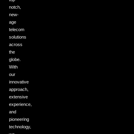
notch,
new-
age
telecom
solutions
across
the
globe.
With
our
innovative
approach,
extensive
experience,
and
pioneering
technology,