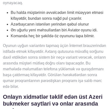
oynayacaq.
Bu halda müştərinin əvvəlcədən limit müəyyən etməsi
kifayətdir, bundan sonra nağd pul çıxarılır.
Azərbaycanın istənilən yerindən qəbul olunur
Ən uğurlu yeni məhsullardan biri Aviator oyunu idi.
Komanda heç bir şəkildə öz oyununu tapa bilmir.
Oyunun uyğun variantını tapmaq üçün İnternet brauzerindən
istifadə etmək kifayətdir. Axtarış qutusuna müvafiq sorğunu
daxil etdikdən sonra sistem bir neçə variant verəcək, onların
arasında müştəri mütləq doğru olanı tapacaqdır. Bu
mərhələdə məlumatları telefona yükləmək və quraşdırmanı
başa çatdırmaq kifayətdir. Görülən hərəkətlərdən sonra
qumar proqramlarının pərəstişkarı proqramı işə salıb mərc
edə bilər.
Onlayn xidmətlər təklif edən üst Azeri
bukmeker saytlari və onlar arasında