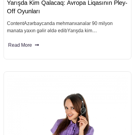
Yarışda Kim Qalacaq: Avropa Liqasının Pley-
Off Oyunları
ContentAzərbaycanda mehmanxanalar 90 milyon
manata yaxın gəlir əldə edibYarışda kim…
Read More