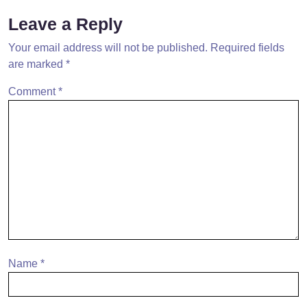
Leave a Reply
Your email address will not be published.
Required fields
are marked
*
Comment
*
Name
*