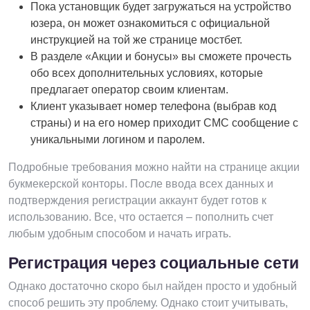
Пока установщик будет загружаться на устройство
юзера, он может ознакомиться с официальной
инструкцией на той же странице мостбет.
В разделе «Акции и бонусы» вы сможете прочесть
обо всех дополнительных условиях, которые
предлагает оператор своим клиентам.
Клиент указывает номер телефона (выбрав код
страны) и на его номер приходит СМС сообщение с
уникальными логином и паролем.
Подробные требования можно найти на странице акции
букмекерской конторы. После ввода всех данных и
подтверждения регистрации аккаунт будет готов к
использованию. Все, что остается – пополнить счет
любым удобным способом и начать играть.
Регистрация через социальные сети
Однако достаточно скоро был найден просто и удобный
способ решить эту проблему. Однако стоит учитывать,