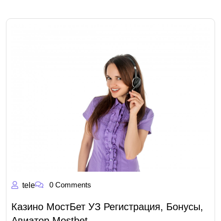
0 Comments
tele
Казино МостБет УЗ Регистрация, Бонусы,
Авиатор Mostbet