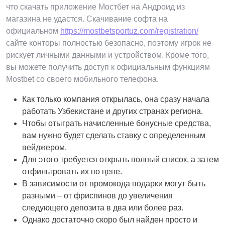
что скачать приложение Мостбет на Андроид из
магазина не удастся. Скачивание софта на
официальном
https://mostbetsportuz.com/registration/
сайте конторы полностью безопасно, поэтому игрок не
рискует личными данными и устройством. Кроме того,
вы можете получить доступ к официальным функциям
Mostbet со своего мобильного телефона.
Как только компания открылась, она сразу начала
работать Узбекистане и других странах региона.
Чтобы отыграть начисленные бонусные средства,
вам нужно будет сделать ставку с определенным
вейджером.
Для этого требуется открыть полный список, а затем
отфильтровать их по цене.
В зависимости от промокода подарки могут быть
разными – от фриспинов до увеличения
следующего депозита в два или более раз.
Однако достаточно скоро был найден просто и