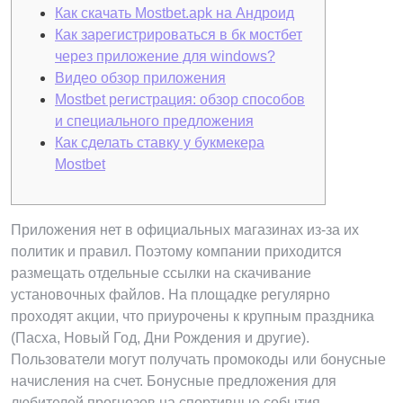
Как скачать Mostbet.apk на Андроид
Как зарегистрироваться в бк мостбет
через приложение для windows?
Видео обзор приложения
Mostbet регистрация: обзор способов
и специального предложения
Как сделать ставку у букмекера
Mostbet
Приложения нет в официальных магазинах из-за их
политик и правил. Поэтому компании приходится
размещать отдельные ссылки на скачивание
установочных файлов. На площадке регулярно
проходят акции, что приурочены к крупным праздника
(Пасха, Новый Год, Дни Рождения и другие).
Пользователи могут получать промокоды или бонусные
начисления на счет. Бонусные предложения для
любителей прогнозов на спортивные события.