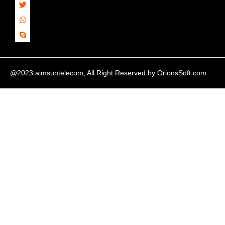
@2023 aimsuntelecom, All Right Reserved by
OrionsSoft.com