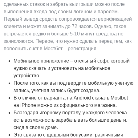
сделанных ставок и забрать выигрыши можно после
выполнения входа под своим логином и паролем.
Первый вывод средств сопровождается верификацией
клиента и может занимать до 72 часов. Однако, такое
встречается редко и больше 5-10 минут средства не
зачисляются. Первое, что нужно сделать перед тем, как
пополнить счет в Мостбет – регистрация.
Мобильное приложение – отельный софт, который
нужно скачать и установить на мобильное
устройство.
После того, как вы подтвердите мобильную учетную
запись, учетная запись будет создана.
В отличие от варианта на Android скачать Mostbet
на iPhone можно из официального магазина.
Благодаря игорному порталу, у каждого человека
есть возможность зарабатывать большие деньги,
сидя в своем доме.
Это связано с щедрыми бонусами, различными