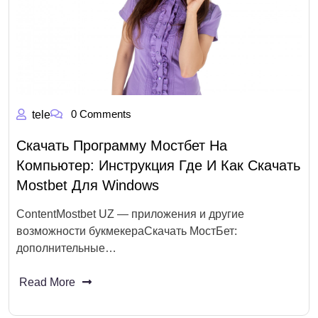
0 Comments
tele
Скачать Программу Мостбет На
Компьютер: Инструкция Где И Как Скачать
Mostbet Для Windows
ContentMostbet UZ — приложения и другие
возможности букмекераСкачать МостБет:
дополнительные…
Read More