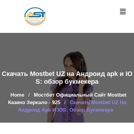
Скачать Mostbet UZ на Андроид apk и IO
S: обзор букмекера
Home
Мостбет Официальный Сайт Mostbet
/
Казино Зеркало - 925
Скачать Mostbet UZ На
/
Андроид Apk И IOS: Обзор Букмекера