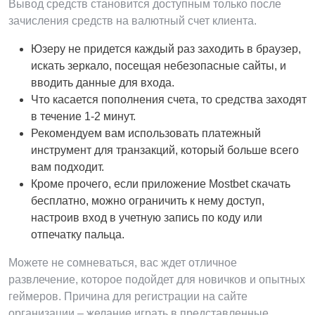
Вывод средств становится доступным только после
зачисления средств на валютный счет клиента.
Юзеру не придется каждый раз заходить в браузер,
искать зеркало, посещая небезопасные сайты, и
вводить данные для входа.
Что касается пополнения счета, то средства заходят
в течение 1-2 минут.
Рекомендуем вам использовать платежный
инструмент для транзакций, который больше всего
вам подходит.
Кроме прочего, если приложение Mostbet скачать
бесплатно, можно ограничить к нему доступ,
настроив вход в учетную запись по коду или
отпечатку пальца.
Можете не сомневаться, вас ждет отличное
развлечение, которое подойдет для новичков и опытных
геймеров. Причина для регистрации на сайте
организации – желание играть в представленные