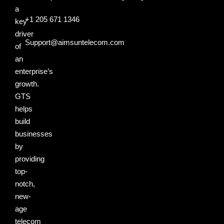
a
+1 205 671 1346
key
driver
Support@aimsuntelecom.com
of
an
enterprise’s
growth.
GTS
helps
build
businesses
by
providing
top-
notch,
new-
age
telecom