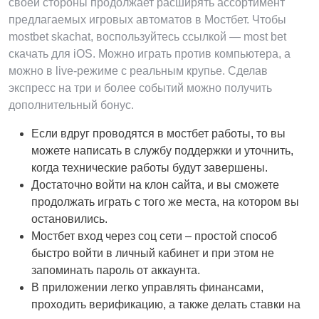
своей стороны продолжает расширять ассортимент
предлагаемых игровых автоматов в Мостбет. Чтобы
mostbet skachat, воспользуйтесь ссылкой — most bet
скачать для iOS. Можно играть против компьютера, а
можно в live-режиме с реальным крупье. Сделав
экспресс на три и более событий можно получить
дополнительный бонус.
Если вдруг проводятся в мостбет работы, то вы
можете написать в службу поддержки и уточнить,
когда технические работы будут завершены.
Достаточно войти на клон сайта, и вы сможете
продолжать играть с того же места, на котором вы
остановились.
Мостбет вход через соц сети – простой способ
быстро войти в личный кабинет и при этом не
запоминать пароль от аккаунта.
В приложении легко управлять финансами,
проходить верификацию, а также делать ставки на