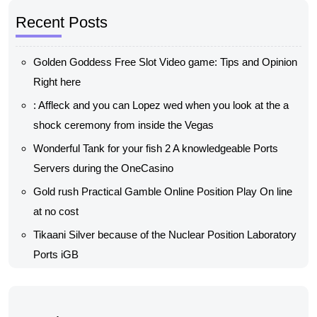
Recent Posts
Golden Goddess Free Slot Video game: Tips and Opinion
Right here
: Affleck and you can Lopez wed when you look at the a
shock ceremony from inside the Vegas
Wonderful Tank for your fish 2 A knowledgeable Ports
Servers during the OneCasino
Gold rush Practical Gamble Online Position Play On line
at no cost
Tikaani Silver because of the Nuclear Position Laboratory
Ports iGB