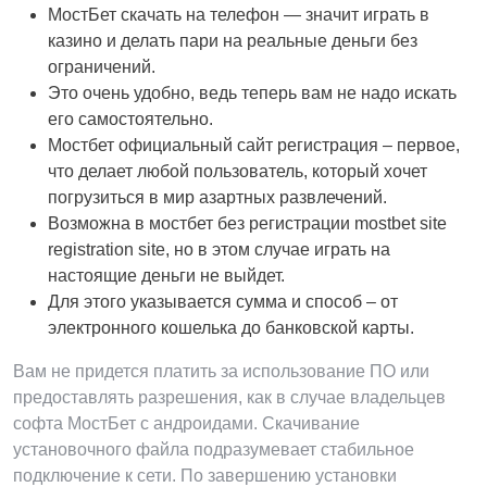
МостБет скачать на телефон — значит играть в
казино и делать пари на реальные деньги без
ограничений.
Это очень удобно, ведь теперь вам не надо искать
его самостоятельно.
Мостбет официальный сайт регистрация – первое,
что делает любой пользователь, который хочет
погрузиться в мир азартных развлечений.
Возможна в мостбет без регистрации mostbet site
registration site, но в этом случае играть на
настоящие деньги не выйдет.
Для этого указывается сумма и способ – от
электронного кошелька до банковской карты.
Вам не придется платить за использование ПО или
предоставлять разрешения, как в случае владельцев
софта МостБет c андроидами. Скачивание
установочного файла подразумевает стабильное
подключение к сети. По завершению установки