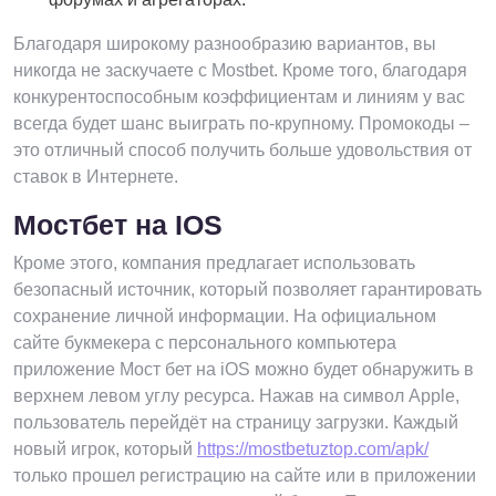
Благодаря широкому разнообразию вариантов, вы
никогда не заскучаете с Mostbet. Кроме того, благодаря
конкурентоспособным коэффициентам и линиям у вас
всегда будет шанс выиграть по-крупному. Промокоды –
это отличный способ получить больше удовольствия от
ставок в Интернете.
Мостбет на IOS
Кроме этого, компания предлагает использовать
безопасный источник, который позволяет гарантировать
сохранение личной информации. На официальном
сайте букмекера с персонального компьютера
приложение Мост бет на iOS можно будет обнаружить в
верхнем левом углу ресурса. Нажав на символ Apple,
пользователь перейдёт на страницу загрузки. Каждый
новый игрок, который
https://mostbetuztop.com/apk/
только прошел регистрацию на сайте или в приложении