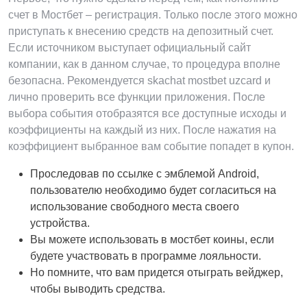
счет в Мостбет – регистрация. Только после этого можно
приступать к внесению средств на депозитный счет.
Если источником выступает официальный сайт
компании, как в данном случае, то процедура вполне
безопасна. Рекомендуется skachat mostbet uzcard и
лично проверить все функции приложения. После
выбора события отобразятся все доступные исходы и
коэффициенты на каждый из них. После нажатия на
коэффициент выбранное вам событие попадет в купон.
Проследовав по ссылке с эмблемой Android,
пользователю необходимо будет согласиться на
использование свободного места своего
устройства.
Вы можете использовать в мостбет коины, если
будете участвовать в программе лояльности.
Но помните, что вам придется отыграть вейджер,
чтобы выводить средства.