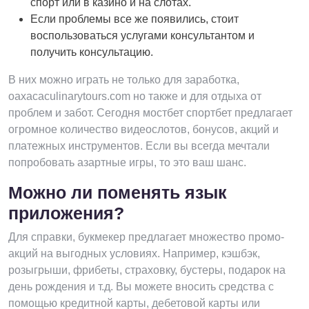
спорт или в казино и на слотах.
Если проблемы все же появились, стоит
воспользоваться услугами консультантом и
получить консультацию.
В них можно играть не только для заработка,
oaxacaculinarytours.com но также и для отдыха от
проблем и забот. Сегодня мостбет спортбет предлагает
огромное количество видеослотов, бонусов, акций и
платежных инструментов. Если вы всегда мечтали
попробовать азартные игры, то это ваш шанс.
Можно ли поменять язык
приложения?
Для справки, букмекер предлагает множество промо-
акций на выгодных условиях. Например, кэшбэк,
розыгрыши, фрибеты, страховку, бустеры, подарок на
день рождения и т.д. Вы можете вносить средства с
помощью кредитной карты, дебетовой карты или