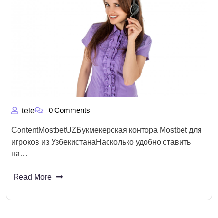
0 Comments
tele
ContentMostbetUZБукмекерская контора Mostbet для
игроков из УзбекистанаНасколько удобно ставить
на…
Read More