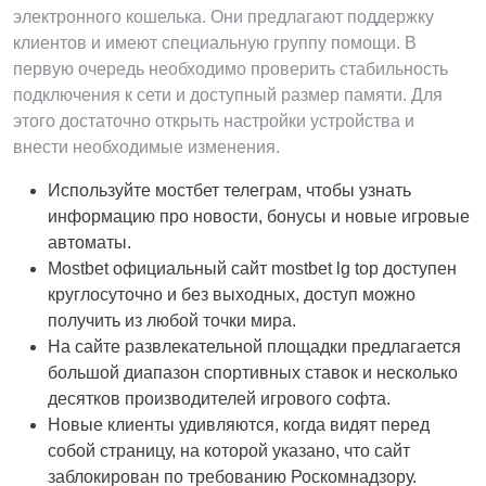
электронного кошелька. Они предлагают поддержку
клиентов и имеют специальную группу помощи. В
первую очередь необходимо проверить стабильность
подключения к сети и доступный размер памяти. Для
этого достаточно открыть настройки устройства и
внести необходимые изменения.
Используйте мостбет телеграм, чтобы узнать
информацию про новости, бонусы и новые игровые
автоматы.
Mostbet официальный сайт mostbet lg top доступен
круглосуточно и без выходных, доступ можно
получить из любой точки мира.
На сайте развлекательной площадки предлагается
большой диапазон спортивных ставок и несколько
десятков производителей игрового софта.
Новые клиенты удивляются, когда видят перед
собой страницу, на которой указано, что сайт
заблокирован по требованию Роскомнадзору.