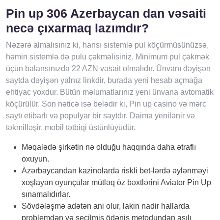
Pin up 306 Azerbaycan dan vəsaiti
necə çıxarmaq lazımdır?
Nəzərə almalısınız ki, hansı sistemlə pul köçürmüsünüzsə,
həmin sistemlə də pulu çəkməlisiniz. Minimum pul çəkmək
üçün balansınızda 22 AZN vəsait olmalıdır. Ünvanı dəyişən
saytda dəyişən yalnız linkdir, burada yeni hesab açmağa
ehtiyac yoxdur. Bütün məlumatlarınız yeni ünvana avtomatik
köçürülür. Son nəticə isə belədir ki, Pin up casino və mərc
saytı etibarlı və populyar bir saytdır. Daima yenilənir və
təkmilləşir, mobil tətbiqi üstünlüyüdür.
Məqalədə şirkətin nə olduğu haqqında daha ətraflı
oxuyun.
Azərbaycandan kazinolarda riskli bet-lərdə əylənməyi
xoşlayan oyunçular mütləq öz bəxtlərini Aviator Pin Up
sınamalıdırlar.
Sövdələşmə adətən ani olur, lakin nadir hallarda
problemdən və seçilmiş ödəniş metodundan asılı