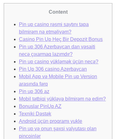
Content
Pin up casino rəsmi saytını tapa
bilmirəm nə etməliyəm?
Casino Pin Up Heç Bir Depozit Bonus
Pin up 306 Azerbaycan dan vəsaiti
necə çıxarmaq lazımdır?
Pin up casino yükləmək üçün necə?
Pin Up 306 casino Azerbaycan
Mobil App və Mobile Pin up Version
arasında fərq
Pin up 306 az
Mobil tətbiqi yükləyə bilmirəm nə edim?
Bonuslar PinUp AZ
Texniki Dəstək
Android üçün proqramı yukle
Pin up və onun şəxsi valyutası olan
pincoinlər