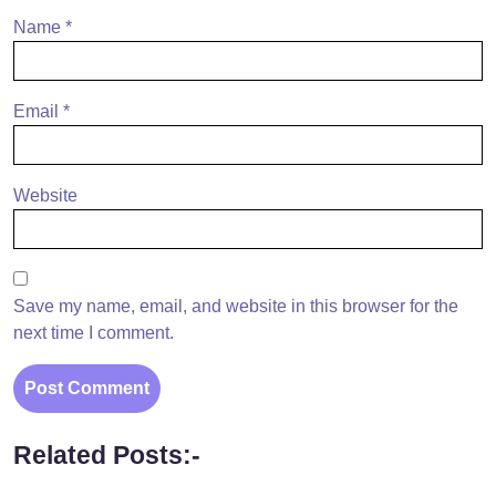
Name
*
Email
*
Website
Save my name, email, and website in this browser for the
next time I comment.
Related Posts:-