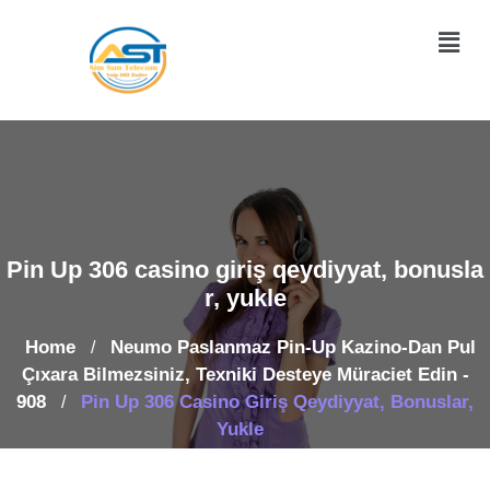
Pin Up 306 casino giriş qeydiyyat, bonusla
r, yukle
Home
Neumo Paslanmaz Pin-Up Kazino-Dan Pul
/
Çıxara Bilmezsiniz, Texniki Desteye Müraciet Edin -
908
Pin Up 306 Casino Giriş Qeydiyyat, Bonuslar,
/
Yukle