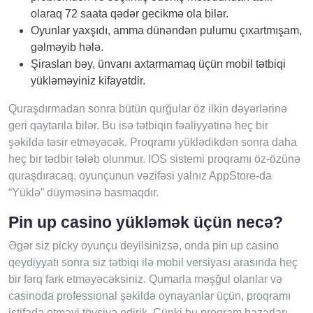
olaraq 72 saata qədər gecikmə ola bilər.
Oyunlar yaxşıdı, amma dünəndən pulumu çıxartmışam,
gəlməyib hələ.
Şiraslan bəy, ünvanı axtarmamaq üçün mobil tətbiqi
yükləməyiniz kifayətdir.
Quraşdırmadan sonra bütün qurğular öz ilkin dəyərlərinə
geri qaytarıla bilər. Bu isə tətbiqin fəaliyyətinə heç bir
şəkildə təsir etməyəcək. Proqramı yüklədikdən sonra daha
heç bir tədbir tələb olunmur. IOS sistemi proqramı öz-özünə
quraşdıracaq, oyunçunun vəzifəsi yalnız AppStore-da
“Yüklə” düyməsinə basmaqdır.
Pin up casino yükləmək üçün necə?
Əgər siz picky oyunçu deyilsinizsə, onda pin up casino
qeydiyyatı sonra siz tətbiqi ilə mobil versiyası arasında heç
bir fərq fark etməyəcəksiniz. Qumarla məşğul olanlar və
casinoda professional şəkildə oynayanlar üçün, proqramı
istifadə etməyi tövsiyə edirik. Çünki bu proqram bazarları