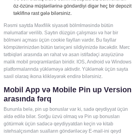
öz-özünə müştərilərinə göndərdiyi digər heç bir depozit
təklifinə rast gələ bilərsiniz.
Rəsmi saytda Məxfilik siyasəti bölmlməsində bütün
məlumatlar verilib. Saytın düzgün çalışması və hər bir
bölməni açması üçün cookie faylları vardır. Bu fayllar
kömpüterinizdən bütün tarixçəni sildiyinizdə itəcəkdir. Mərc
tətbiqləri arasında ən rahat və asan istifadəçi arayüzünə
malik mobil proqramlardan biridir. IOS, Android və Windows
platformalarında yükləməyə aktivdir. Yükləmək üçün sayta
saxil olaraq ikona klikləyərək endirə bilərsiniz.
Mobil App və Mobile Pin up Version
arasında fərq
Bununla belə, pin up bonuslar var ki, sadə qeydiyyat üçün
əldə edilə bilər. Sorğu üzvü olmaq və Pin up bonusları
götürmək üçün sadəcə qeydiyyatdan keçin və kitab
istehsalçısından sualların göndəriləcəy E-mail-ini qeyd