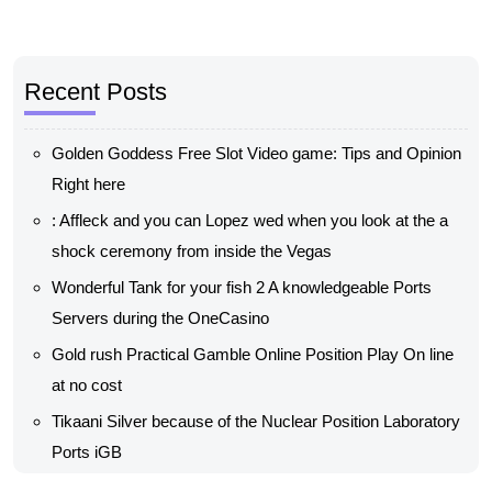
Recent Posts
Golden Goddess Free Slot Video game: Tips and Opinion
Right here
: Affleck and you can Lopez wed when you look at the a
shock ceremony from inside the Vegas
Wonderful Tank for your fish 2 A knowledgeable Ports
Servers during the OneCasino
Gold rush Practical Gamble Online Position Play On line
at no cost
Tikaani Silver because of the Nuclear Position Laboratory
Ports iGB