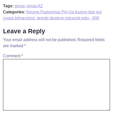
Tags:
pinup
,
pinup AZ
Categories:
Neumo Paslanmaz Pin-Up kazino-dan pul
çıxara bilmezsiniz, texniki desteye müraciet edin - 908
Leave a Reply
Your email address will not be published.
Required fields
are marked
*
Comment
*