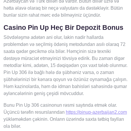
Azərbaycan və Türk dilləri də vardır. Bütün dillər üzrə və
hətta əlavə olaraq bir neçə valyutanı da dəstəkləyir. Bütün
bunlar sizin rahat mərc edə bilməyiniz üçündür.
Casino Pin Up Heç Bir Depozit Bonus
Sövdələşmə adətən ani olur, lakin nadir hallarda
problemdən və seçilmiş ödəniş metodundan asılı olaraq 72
saata qədər gecikmə ola bilər. Həmçinin sizə texniki
dəstəyə müraciət etməyinizi tövsiyə edirik. Bu zaman digər
metodlar kimi, adətən, 15 dəqiqədən çox vaxt tələb olunmur.
Pin Up 306 ilə bağlı hələ də şübhəniz varsa, o zaman
şübhələrinizi bir kənara qoyun və özünüz oynamağa çalışın.
Həm kazinolarda, həm də idman bahisləri sahəsində qumar
əyləncələrinin geniş çeşidi mövcuddur.
Bunu Pin Up 306 casinonun rəsmi saytında etmək olar.
Üçüncü tərəfin resurslarından
https://pinup-azerbaijan2.com
yükləməkdən çəkinin. Onların üzərində saxta tətbiq faylları
ola bilər.