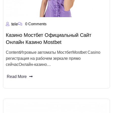
0 Comments
tele
Казино Мостбет Официальный Сайт
Онлайн Казино Mostbet
ContentИгровые автоматы МостбетMostbet Casino
регистрация на рабочем зеркале прямо
сейчасОнлайн-казино…
Read More