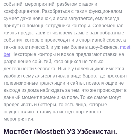
событий, мероприятий, разбегом ставок и
коэффициентов. Разобраться с таким функционалом
сумеет даже новичок, а если запутается, ему всегда
придут на помощь сотрудники конторы. Современная
жизнь предоставляет человеку самые разнообразные
события, которые происходят и в спортивной сфере, а
также политической, и уж тем более в шоу-бизнесе.
most
bet
Некоторые конторы и вовсе предлагают ставки на
разрешение событий, касающихся не только
деятельности человека. Ныне у болельщиков имеется
удобная сему альтернатива в виде баров, где проходят
телевизионные трансляции и сайты, позволяющие не
выходя из дома наблюдать за тем, что же происходит в
данный момент времени на поле. То же самое могут
проделывать и беттеры, то есть лица, которые
осуществляют ставку на исход спортивного
мероприятия.
Мостбет (Mostbet) УЗ Узбекистан,