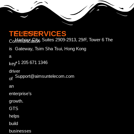
TELESERVICES
Contact us
Harbour City, Suites 2909-2913, 29/F, Tower 6 The
Communication
is
Gateway, Tsim Sha Tsui, Hong Kong
a
+1 205 671 1346
key
driver
Support@aimsuntelecom.com
of
an
enterprise’s
growth.
GTS
helps
build
businesses