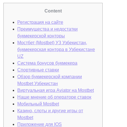
Content
Регистрация на сайте
Преимущества и недостатки
букмекерской конторы
Мостбет (Mostbet) УЗ Узбекистан,
букмекерская контора в Узбекистане
UZ
Система бонусов букмекера
Спортивные ставки
Обзор букмекерской компании
Mostbet Узбекистан
Виртуальная игра Aviator на Mostbet
Наше мнение об операторе ставок
Мобильный Mostbet
Казино, слоты и другие игры от
Mostbet
Приложение для IOS