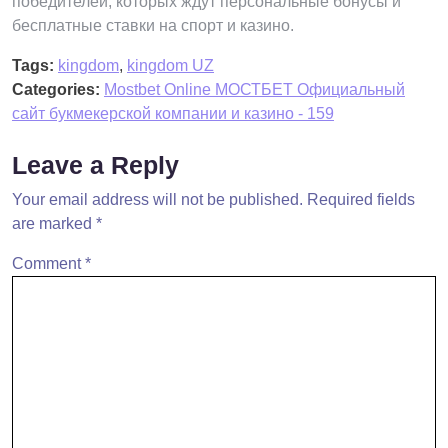
победителей, которых ждут персональные бонусы и
бесплатные ставки на спорт и казино.
Tags:
kingdom
,
kingdom UZ
Categories:
Mostbet Online МОСТБЕТ Официальный
сайт букмекерской компании и казино - 159
Leave a Reply
Your email address will not be published.
Required fields
are marked
*
Comment
*