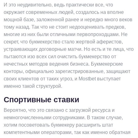
И это неудивительно, ведь практически все, что
окружает современных людей, создалось на вполне
мощной базе, заложенной ранее и нередко много веков
тому назад. Так что не стоит недооценивать предков,
многие из них были отличными первопроходцами. Не
секрет, что букмекерство стало жертвой аферистов,
устраивающих договорные матчи. Но есть и те лица, что
пытаются изо всех сил очистить букмекерство от
нечестных методов ведения бизнеса. Букмекерские
конторы, официально зарегистрированные, защищают
своих клиентов от таких угроз, и Mostbet выступает
именно такой структурой.
Спортивные ставки
Вероятно, что это связано с загрузкой ресурса и
немногочисленными сотрудниками. В таком случае,
хотим посоветовать букмекеру расширить штат
компетентными операторами, так как именно обратная