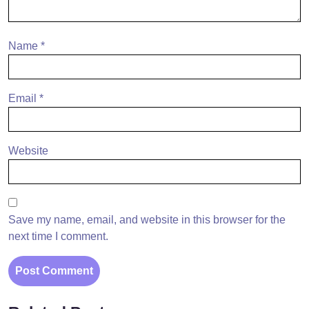
Name
*
Email
*
Website
Save my name, email, and website in this browser for the
next time I comment.