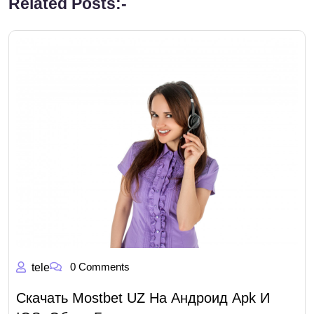
Related Posts:-
0 Comments
tele
Скачать Mostbet UZ На Андроид Apk И