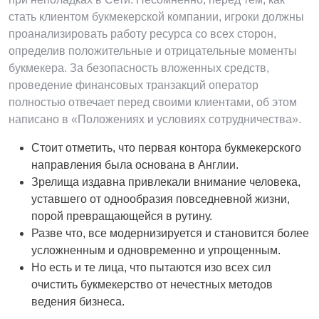
стать клиентом букмекерской компании, игроки должны
проанализировать работу ресурса со всех сторон,
определив положительные и отрицательные моменты
букмекера. За безопасность вложенных средств,
проведение финансовых транзакций оператор
полностью отвечает перед своими клиентами, об этом
написано в «Положениях и условиях сотрудничества».
Стоит отметить, что первая контора букмекерского
направления была основана в Англии.
Зрелища издавна привлекали внимание человека,
уставшего от однообразия повседневной жизни,
порой превращающейся в рутину.
Разве что, все модернизируется и становится более
усложненным и одновременно и упрощенным.
Но есть и те лица, что пытаются изо всех сил
очистить букмекерство от нечестных методов
ведения бизнеса.