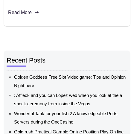
Read More
Recent Posts
Golden Goddess Free Slot Video game: Tips and Opinion
Right here
: Affleck and you can Lopez wed when you look at the a
shock ceremony from inside the Vegas
Wonderful Tank for your fish 2 A knowledgeable Ports
Servers during the OneCasino
Gold rush Practical Gamble Online Position Play On line