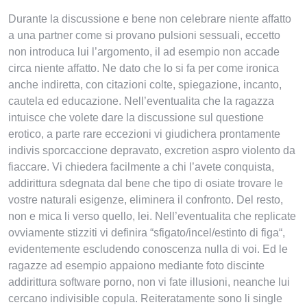
Durante la discussione e bene non celebrare niente affatto
a una partner come si provano pulsioni sessuali, eccetto
non introduca lui l’argomento, il ad esempio non accade
circa niente affatto. Ne dato che lo si fa per come ironica
anche indiretta, con citazioni colte, spiegazione, incanto,
cautela ed educazione. Nell’eventualita che la ragazza
intuisce che volete dare la discussione sul questione
erotico, a parte rare eccezioni vi giudichera prontamente
indivis sporcaccione depravato, excretion aspro violento da
fiaccare. Vi chiedera facilmente a chi l’avete conquista,
addirittura sdegnata dal bene che tipo di osiate trovare le
vostre naturali esigenze, eliminera il confronto.
Del resto,
non e mica li verso quello, lei. Nell’eventualita che replicate
ovviamente stizziti vi definira “sfigato/incel/estinto di figa“,
evidentemente escludendo conoscenza nulla di voi. Ed le
ragazze ad esempio appaiono mediante foto discinte
addirittura software porno, non vi fate illusioni, neanche lui
cercano indivisible copula. Reiteratamente sono li single