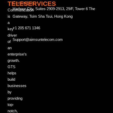
TELESERVICES
Contact us
Harbour City, Suites 2909-2913, 29/F, Tower 6 The
Communication
is
Gateway, Tsim Sha Tsui, Hong Kong
a
+1 205 671 1346
key
driver
Support@aimsuntelecom.com
of
an
enterprise’s
growth.
GTS
helps
build
businesses
by
providing
top-
notch,