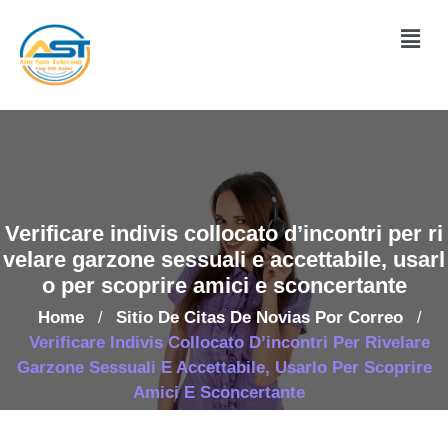
Verificare indivis collocato d’incontri per ri
velare garzone sessuali e accettabile, usarl
o per scoprire amici e sconcertante
Home
Sitio De Citas De Novias Por Correo
/
/
Verificare Indivis Collocato D’incontri Per Rivelare
Garzone Sessuali E Accettabile, Usarlo Per Scoprire
Amici E Sconcertante