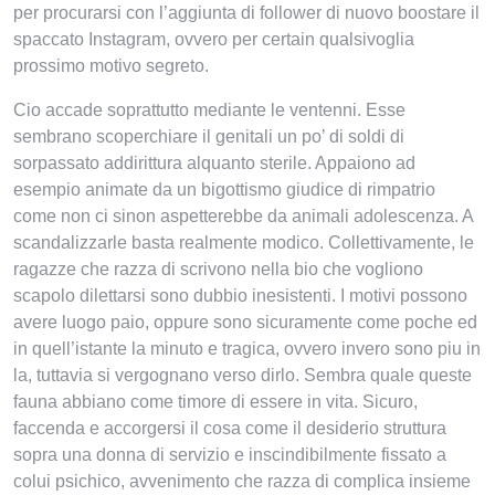
per procurarsi con l’aggiunta di follower di nuovo boostare il
spaccato Instagram, ovvero per certain qualsivoglia
prossimo motivo segreto.
Cio accade soprattutto mediante le ventenni. Esse
sembrano scoperchiare il genitali un po’ di soldi di
sorpassato addirittura alquanto sterile. Appaiono ad
esempio animate da un bigottismo giudice di rimpatrio
come non ci sinon aspetterebbe da animali adolescenza. A
scandalizzarle basta realmente modico. Collettivamente, le
ragazze che razza di scrivono nella bio che vogliono
scapolo dilettarsi sono dubbio inesistenti. I motivi possono
avere luogo paio, oppure sono sicuramente come poche ed
in quell’istante la minuto e tragica, ovvero invero sono piu in
la, tuttavia si vergognano verso dirlo. Sembra quale queste
fauna abbiano come timore di essere in vita. Sicuro,
faccenda e accorgersi il cosa come il desiderio struttura
sopra una donna di servizio e inscindibilmente fissato a
colui psichico, avvenimento che razza di complica insieme