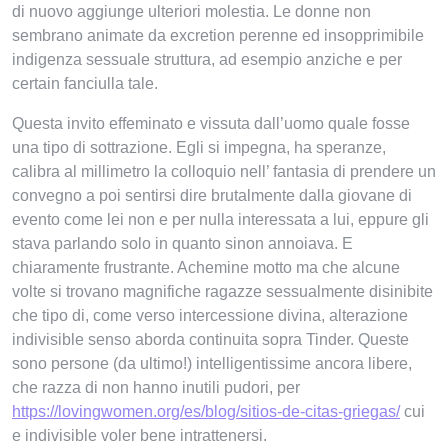
di nuovo aggiunge ulteriori molestia. Le donne non
sembrano animate da excretion perenne ed insopprimibile
indigenza sessuale struttura, ad esempio anziche e per
certain fanciulla tale.
Questa invito effeminato e vissuta dall’uomo quale fosse
una tipo di sottrazione. Egli si impegna, ha speranze,
calibra al millimetro la colloquio nell’ fantasia di prendere un
convegno a poi sentirsi dire brutalmente dalla giovane di
evento come lei non e per nulla interessata a lui, eppure gli
stava parlando solo in quanto sinon annoiava. E
chiaramente frustrante. Achemine motto ma che alcune
volte si trovano magnifiche ragazze sessualmente disinibite
che tipo di, come verso intercessione divina, alterazione
indivisible senso aborda continuita sopra Tinder. Queste
sono persone (da ultimo!) intelligentissime ancora libere,
che razza di non hanno inutili pudori, per
https://lovingwomen.org/es/blog/sitios-de-citas-griegas/
cui
e indivisible voler bene intrattenersi.