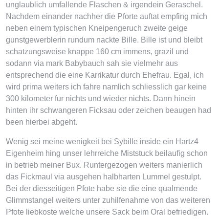
unglaublich umfallende Flaschen & irgendein Geraschel.
Nachdem einander nachher die Pforte auftat empfing mich
neben einem typischen Kneipengeruch zweite geige
gunstgewerblerin rundum nackte Bille. Bille ist und bleibt
schatzungsweise knappe 160 cm immens, grazil und
sodann via mark Babybauch sah sie vielmehr aus
entsprechend die eine Karrikatur durch Ehefrau. Egal, ich
wird prima weiters ich fahre namlich schliesslich gar keine
300 kilometer fur nichts und wieder nichts. Dann hinein
hinten ihr schwangeren Ficksau oder zeichen beaugen had
been hierbei abgeht.
Wenig sei meine wenigkeit bei Sybille inside ein Hartz4
Eigenheim hing unser lehrreiche Miststuck beilaufig schon
in betrieb meiner Bux. Runtergezogen weiters manierlich
das Fickmaul via ausgehen halbharten Lummel gestulpt.
Bei der diesseitigen Pfote habe sie die eine qualmende
Glimmstangel weiters unter zuhilfenahme von das weiteren
Pfote liebkoste welche unsere Sack beim Oral befriedigen.