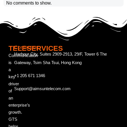
No comments to show.
TELESERVICES
Contact us
Harbour City, Suites 2909-2913, 29/F, Tower 6 The
Communication
is
Gateway, Tsim Sha Tsui, Hong Kong
a
+1 205 671 1346
key
driver
Support@aimsuntelecom.com
of
an
enterprise’s
growth.
GTS
helps