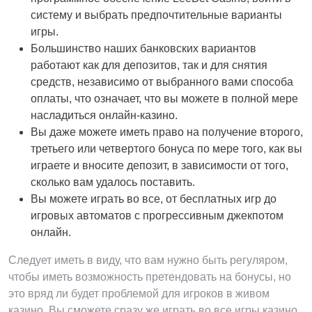
систему и выбрать предпочтительные варианты
игры.
Большинство наших банковских вариантов
работают как для депозитов, так и для снятия
средств, независимо от выбранного вами способа
оплаты, что означает, что вы можете в полной мере
насладиться онлайн-казино.
Вы даже можете иметь право на получение второго,
третьего или четвертого бонуса по мере того, как вы
играете и вносите депозит, в зависимости от того,
сколько вам удалось поставить.
Вы можете играть во все, от бесплатных игр до
игровых автоматов с прогрессивным джекпотом
онлайн.
Следует иметь в виду, что вам нужно быть регуляром,
чтобы иметь возможность претендовать на бонусы, но
это вряд ли будет проблемой для игроков в живом
казино. Вы сможете сразу же играть во все игры казино,