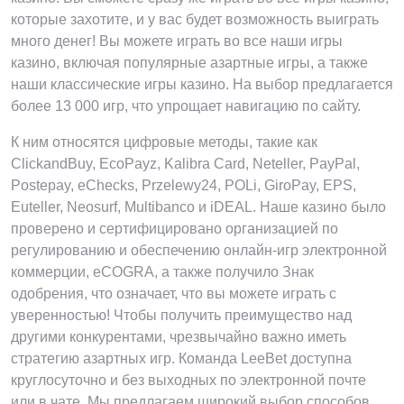
которые захотите, и у вас будет возможность выиграть
много денег! Вы можете играть во все наши игры
казино, включая популярные азартные игры, а также
наши классические игры казино. На выбор предлагается
более 13 000 игр, что упрощает навигацию по сайту.
К ним относятся цифровые методы, такие как
ClickandBuy, EcoPayz, Kalibra Card, Neteller, PayPal,
Postepay, eChecks, Przelewy24, POLi, GiroPay, EPS,
Euteller, Neosurf, Multibanco и iDEAL. Наше казино было
проверено и сертифицировано организацией по
регулированию и обеспечению онлайн-игр электронной
коммерции, eCOGRA, а также получило Знак
одобрения, что означает, что вы можете играть с
уверенностью! Чтобы получить преимущество над
другими конкурентами, чрезвычайно важно иметь
стратегию азартных игр. Команда LeeBet доступна
круглосуточно и без выходных по электронной почте
или в чате. Мы предлагаем широкий выбор способов