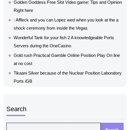
Golden Goddess Free Slot Video game: Tips and Opinion
Right here
: Affleck and you can Lopez wed when you look at the a
shock ceremony from inside the Vegas
Wonderful Tank for your fish 2 A knowledgeable Ports
Servers during the OneCasino
Gold rush Practical Gamble Online Position Play On line
at no cost
Tikaani Silver because of the Nuclear Position Laboratory
Ports iGB
Search
Search