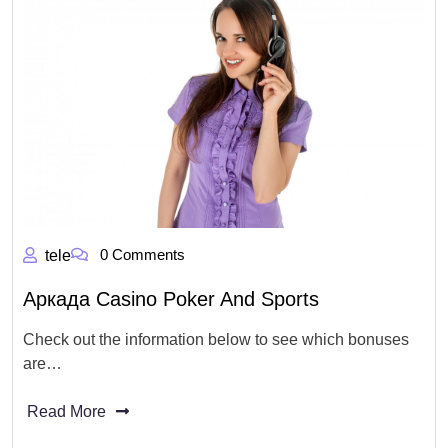
0 Comments
tele
Аркада Casino Poker And Sports
Check out the information below to see which bonuses
are…
Read More