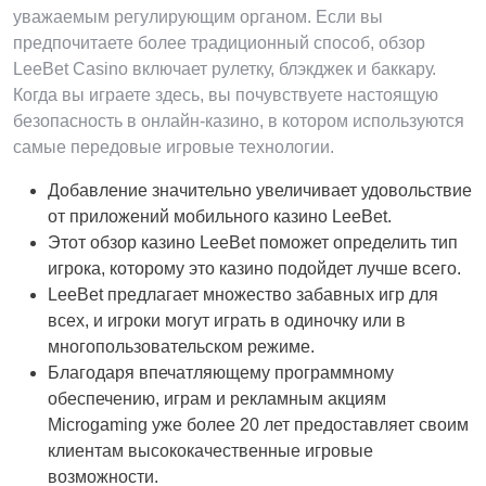
уважаемым регулирующим органом. Если вы
предпочитаете более традиционный способ, обзор
LeeBet Casino включает рулетку, блэкджек и баккару.
Когда вы играете здесь, вы почувствуете настоящую
безопасность в онлайн-казино, в котором используются
самые передовые игровые технологии.
Добавление значительно увеличивает удовольствие
от приложений мобильного казино LeeBet.
Этот обзор казино LeeBet поможет определить тип
игрока, которому это казино подойдет лучше всего.
LeeBet предлагает множество забавных игр для
всех, и игроки могут играть в одиночку или в
многопользовательском режиме.
Благодаря впечатляющему программному
обеспечению, играм и рекламным акциям
Microgaming уже более 20 лет предоставляет своим
клиентам высококачественные игровые
возможности.